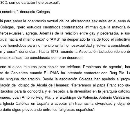
 30% son de carácter heterosexual”.
a nosotros”, denuncia Colegas
á para saber la orientación sexual de los abusadores sexuales en el seno d
e Colegas, “pero estudios científicos contrastados afirman que la mayoría d
erosexuales”, agrega. Además de la relación entre gay y pederastía, el us
xual hacia el mismo sexo” o “AMS” ha despertado la ira de todo el colectivo
ficos homófobos para no mencionar la homosexualidad y volver a considerarl
r y curar”, denuncian. Hasta 1973, cuando la Asociación Estadounidense d
homosexualidad fue considerada como un desorden.
iene ni cinco minutos para hablar por teléfono. Problemas de agenda”, ha
dad de Cervantes cuando EL PAÍS ha intentado contactar con Reig Pla. L
do ninguna declaración. Desde la asociación Colegas han apelado al propi
ilación del obispo de Alcalá de Henares: “Reiteramos al papa Francisco qu
stáculos para la concordia y el respeto a la diversidad en la jerarquía católic
nares, Juan Antonio Reig Plá, y el arzobispo de Valencia, Antonio Cañizares
 Iglesia Católica en España a aceptar sin traumas la diversidad y dejar d
o daño sigue provocando entre los feligreses españoles”.