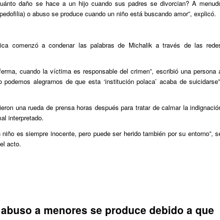
Cuánto daño se hace a un hijo cuando sus padres se divorcian? A menud
edofilia) o abuso se produce cuando un niño está buscando amor”, explicó.
lica comenzó a condenar las palabras de Michalik a través de las rede
erma, cuando la víctima es responsable del crimen”, escribió una persona 
o podemos alegrarnos de que esta ‘institución polaca’ acaba de suicidarse”
ieron una rueda de prensa horas después para tratar de calmar la indignació
al interpretado.
 niño es siempre inocente, pero puede ser herido también por su entorno”, s
el acto.
el abuso a menores se produce debido a que