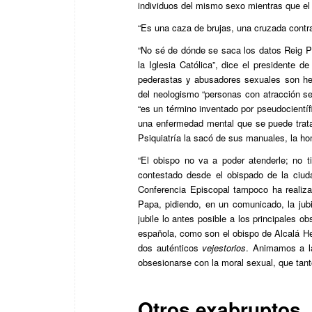
individuos del mismo sexo mientras que el
“Es una caza de brujas, una cruzada contr
“No sé de dónde se saca los datos Reig Pl
la Iglesia Católica”, dice el presidente d
pederastas y abusadores sexuales son het
del neologismo “personas con atracción se
“es un término inventado por pseudocientí
una enfermedad mental que se puede trata
Psiquiatría la sacó de sus manuales, la 
“El obispo no va a poder atenderle; no t
contestado desde el obispado de la ciu
Conferencia Episcopal tampoco ha realiza
Papa, pidiendo, en un comunicado, la jub
jubile lo antes posible a los principales ob
española, como son el obispo de Alcalá He
dos auténticos
vejestorios
. Animamos a la
obsesionarse con la moral sexual, que tant
Otros exabruptos