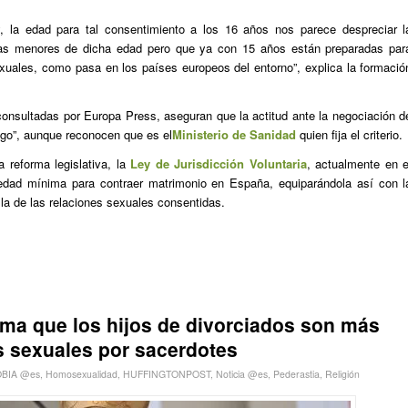
y, la edad para tal consentimiento a los 16 años nos parece despreciar l
nas menores de dicha edad pero que ya con 15 años están preparadas par
xuales, como pasa en los países europeos del entorno”, explica la formació
onsultadas por Europa Press, aseguran que la actitud ante la negociación d
ogo”, aunque reconocen que es el
Ministerio de Sanidad
quien fija el criterio.
a reforma legislativa, la
Ley de Jurisdicción Voluntaria
, actualmente en e
edad mínima para contraer matrimonio en España, equiparándola así con l
 la de las relaciones sexuales consentidas.
rma que los hijos de divorciados son más
s sexuales por sacerdotes
BIA @es
,
Homosexualidad
,
HUFFINGTONPOST
,
Noticia @es
,
Pederastia
,
Religión