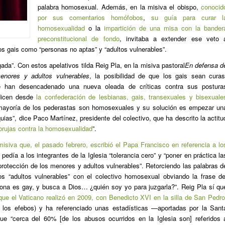
palabra homosexual. Además, en la misiva el obispo,
conocid
por sus comentarios homófobos
,
su guía para curar l
homosexualidad
o la
impartición de una misa con la bander
preconstitucional de fondo
, invitaba a extender ese veto 
los gais como “personas no aptas” y “adultos vulnerables”.
da”. Con estos apelativos tilda Reig Pla, en la misiva pastoral
En defensa d
enores y adultos vulnerables
, la posibilidad de que los gais sean curas
ue han desencadenado una nueva oleada de críticas contra sus postura
 dicen desde
la confederación de lesbianas, gais, transexuales y bisexuale
 mayoría de los pederastas son homosexuales y su solución es empezar un
ias”, dice Paco Martínez, presidente del colectivo, que ha descrito la actitu
brujas contra la homosexualidad
”.
misiva que, el pasado febrero, escribió el Papa Francisco en referencia a lo
 pedía a los integrantes de la Iglesia “tolerancia cero” y “poner en práctica la
protección de los menores y adultos vulnerables”. Retorciendo las palabras d
os “adultos vulnerables” con el colectivo homosexual obviando la frase de
sona es gay, y busca a Dios… ¿quién soy yo para juzgarla?”. Reig Pla sí qu
 que el Vaticano realizó en 2009, con Benedicto XVI en la silla de San Pedro
 los efebos) y ha referenciado unas estadísticas —aportadas por la Sant
 “cerca del 60% [de los abusos ocurridos en la Iglesia son] referidos 