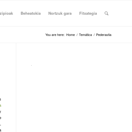
zipioak
Beheatokia
Nortzuk gara
Fitxategia
You are here:
Home
/
Temática
/
Pederastia
.
s
a
y
e
,
a