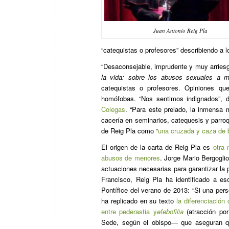
Juan Antonio Reig Pla
“catequistas o profesores” describiendo a 
“Desaconsejable, imprudente y muy arriesga
la vida: sobre los abusos sexuales a m
catequistas o profesores. Opiniones q
homófobas. “Nos sentimos indignados”,
Colegas
. “Para este prelado, la inmensa
cacería en seminarios, catequesis y parroqu
de Reig Pla como “
una cruzada y caza de 
El origen de la carta de Reig Pla es
otra 
abusos de menores
. Jorge Mario Bergoglio
actuaciones necesarias para garantizar la 
Francisco, Reig Pla ha identificado a es
Pontífice del verano de 2013: “Si una per
ha replicado en su texto
la diferenciación
entre pederastia y
efebofilia
(atracción por
Sede, según el obispo— que aseguran que