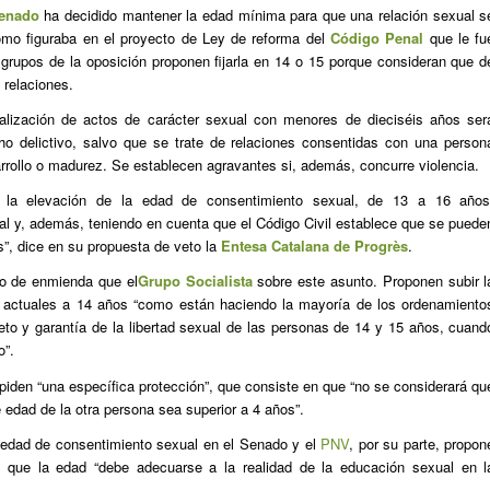
enado
ha decidido mantener la edad mínima para que una relación sexual s
omo figuraba en el proyecto de Ley de reforma del
Código Penal
que le fu
 grupos de la oposición proponen fijarla en 14 o 15 porque consideran que d
 relaciones.
ealización de actos de carácter sexual con menores de dieciséis años ser
o delictivo, salvo que se trate de relaciones consentidas con una person
rrollo o madurez. Se establecen agravantes si, además, concurre violencia.
 la elevación de la edad de consentimiento sexual, de 13 a 16 años
al y, además, teniendo en cuenta que el Código Civil establece que se puede
s”, dice en su propuesta de veto la
Entesa Catalana de Progrès
.
to de enmienda que el
Grupo Socialista
sobre este asunto. Proponen subir l
3 actuales a 14 años “como están haciendo la mayoría de los ordenamiento
eto y garantía de la libertad sexual de las personas de 14 y 15 años, cuand
o”.
piden “una específica protección”, que consiste en que “no se considerará qu
 edad de la otra persona sea superior a 4 años”.
 edad de consentimiento sexual en el Senado y el
PNV
, por su parte, propon
e que la edad “debe adecuarse a la realidad de la educación sexual en l