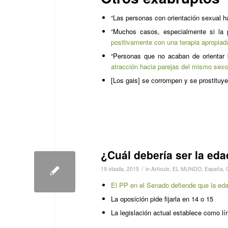
“Las personas con orientación sexual h
“Muchos casos, especialmente si la 
positivamente con una terapia apropiad
“Personas que no acaban de orientar
atracción hacia parejas del mismo sexo
[Los gais] se corrompen y se prostituy
¿Cuál debería ser la ed
/
19 otsaila, 2015
in
Artículo
,
EL MUNDO
,
España
,
El PP en el Senado defiende que la ed
La oposición pide fijarla en 14 o 15
La legislación actual establece como lí