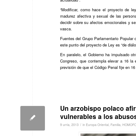
“Modificar, como hace el proyecto de le
madurez afectiva y sexual de las perso
decidir sobre su afectos emocionales y se
vasca.
Fuentes del Grupo Parlamentario Popular c
este punto del proyecto de Ley es “de diál
En paralelo, el Gobierno ha impulsado otr
Congreso, que contempla elevar a 16 la 
previsión de que el Código Penal fije en 16
Un arzobispo polaco afi
vulnerables a los abuso
/
9 urria, 2013
in
Europa Oriental
,
Familia
,
HOMOFO