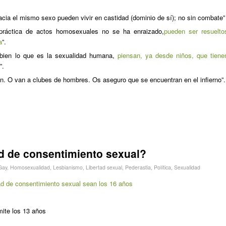
acia el mismo sexo pueden vivir en castidad (dominio de sí); no sin combate”
práctica de actos homosexuales no se ha enraizado,
pueden ser resuelto
a
”.
 bien lo que es la sexualidad humana,
piensan, ya desde niños, que tiene
”.
en. O van a clubes de hombres. Os aseguro que se encuentran en el infierno”.
ad de consentimiento sexual?
Gay
,
Homosexualidad
,
Lesbianismo
,
Libertad sexual
,
Pederastia
,
Política
,
Sexualidad
ad de consentimiento sexual sean los 16 años
mite los 13 años