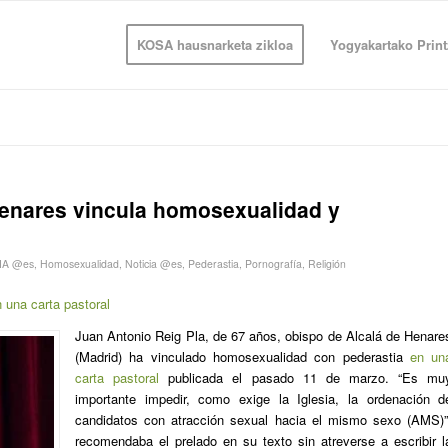
KOSA hausnarketa zikloa
Yogyakartako Print
Henares vincula homosexualidad y
A @es
,
Homosexualidad
,
Noticia @es
,
Pederastia
,
Pornografía
,
Religión
 una carta pastoral
Juan Antonio Reig Pla, de 67 años, obispo de Alcalá de Henare
(Madrid) ha vinculado homosexualidad con pederastia
en un
carta pastoral
publicada el pasado 11 de marzo. “Es mu
importante impedir, como exige la Iglesia, la ordenación d
candidatos con atracción sexual hacia el mismo sexo (AMS)”
recomendaba el prelado en su texto sin atreverse a escribir l