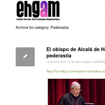
Archive for category: Pederastia
El obispo de Alcalá de 
pederastia
/
14 martxoa, 2015
in
EL PAIS
,
España
,
HOMOFOBI
Reig Pla realiza comentarios homófobos en