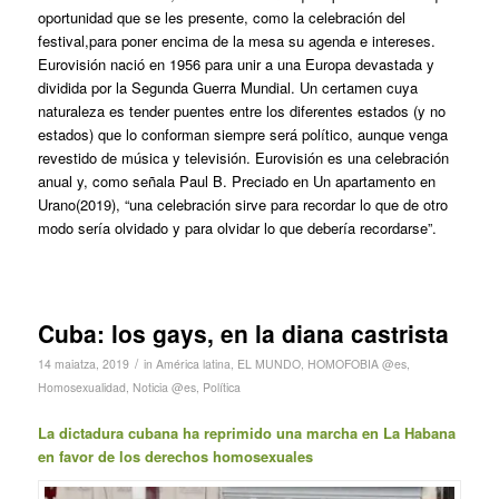
oportunidad que se les presente, como la celebración del
festival,para poner encima de la mesa su agenda e intereses.
Eurovisión nació en 1956 para unir a una Europa devastada y
dividida por la Segunda Guerra Mundial. Un certamen cuya
naturaleza es tender puentes entre los diferentes estados (y no
estados) que lo conforman siempre será político, aunque venga
revestido de música y televisión. Eurovisión es una celebración
anual y, como señala Paul B. Preciado en
Un apartamento en
Urano
(2019), “una celebración sirve para recordar lo que de otro
modo sería olvidado y para olvidar lo que debería recordarse”.
Cuba: los gays, en la diana castrista
/
14 maiatza, 2019
in
América latina
,
EL MUNDO
,
HOMOFOBIA @es
,
Homosexualidad
,
Noticia @es
,
Política
La dictadura cubana ha reprimido una marcha en La Habana
en favor de los derechos homosexuales