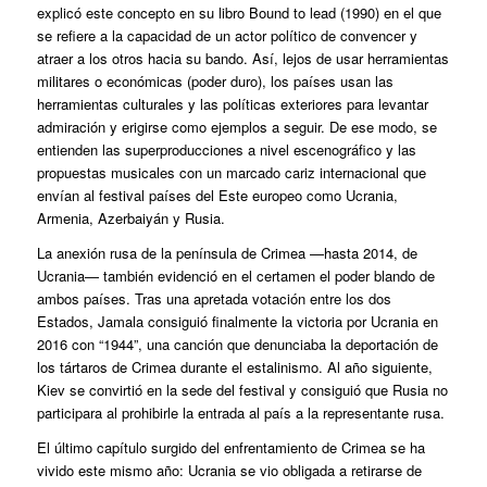
explicó este concepto en su libro
Bound to lead
(1990) en el que
se refiere a la capacidad de un actor político de convencer y
atraer a los otros hacia su bando. Así, lejos de usar herramientas
militares o económicas (poder duro), los países usan las
herramientas culturales y las políticas exteriores para levantar
admiración y erigirse como ejemplos a seguir. De ese modo, se
entienden las superproducciones a nivel escenográfico y las
propuestas musicales con un marcado cariz internacional que
envían al festival países del Este europeo como Ucrania,
Armenia, Azerbaiyán y Rusia.
La anexión rusa de la península de Crimea —hasta 2014, de
Ucrania— también evidenció en el certamen el poder blando de
ambos países. Tras una apretada votación entre los dos
Estados, Jamala consiguió finalmente la victoria por Ucrania en
2016 con “1944”, una canción que denunciaba la deportación de
los tártaros de Crimea durante el estalinismo. Al año siguiente,
Kiev se convirtió en la sede del festival y consiguió que Rusia no
participara al prohibirle la entrada al país a la representante rusa.
El último capítulo surgido del enfrentamiento de Crimea se ha
vivido este mismo año: Ucrania se vio obligada a retirarse de