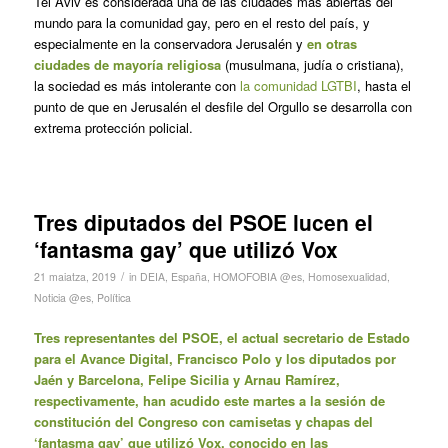
Tel Aviv es considerada una de las ciudades más abiertas del
mundo para la comunidad gay, pero en el resto del país, y
especialmente en la conservadora Jerusalén y
en otras
ciudades de mayoría religiosa
(musulmana, judía o cristiana),
la sociedad es más intolerante con
la comunidad LGTBI
, hasta el
punto de que en Jerusalén el desfile del Orgullo se desarrolla con
extrema protección policial.
Tres diputados del PSOE lucen el
‘fantasma gay’ que utilizó Vox
/
21 maiatza, 2019
in
DEIA
,
España
,
HOMOFOBIA @es
,
Homosexualidad
,
Noticia @es
,
Política
Tres representantes del PSOE, el actual secretario de Estado
para el Avance Digital, Francisco Polo y los diputados por
Jaén y Barcelona, Felipe Sicilia y Arnau Ramírez,
respectivamente, han acudido este martes a la sesión de
constitución del Congreso con camisetas y chapas del
‘fantasma gay’ que utilizó Vox, conocido en las