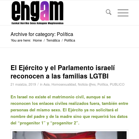
Archive for category: Política
You are here:
Home
/
Temática
/
Política
El Ejército y el Parlamento israelí
reconocen a las familias LGTBI
/
21 maiatza, 2019
in
Asia
,
Homosexualidad
,
Noticia @es
,
Política
,
PUBLICO
En Israel no existe el matrimonio civil, aunque sí se
reconocen los enlaces civiles realizados fuera, también entre
personas del mismo sexo. El Ejército ya no solicitará el
nombre del padre y de la madre sino que requerirá los datos
del “progenitor 1” y “progenitor 2”.