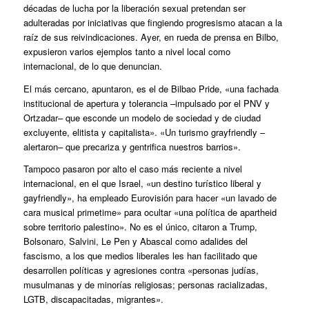
décadas de lucha por la liberación sexual pretendan ser
adulteradas por iniciativas que fingiendo progresismo atacan a la
raíz de sus reivindicaciones. Ayer, en rueda de prensa en Bilbo,
expusieron varios ejemplos tanto a nivel local como
internacional, de lo que denuncian.
El más cercano, apuntaron, es el de Bilbao Pride, «una fachada
institucional de apertura y tolerancia –impulsado por el PNV y
Ortzadar– que esconde un modelo de sociedad y de ciudad
excluyente, elitista y capitalista». «Un turismo grayfriendly –
alertaron– que precariza y gentrifica nuestros barrios».
Tampoco pasaron por alto el caso más reciente a nivel
internacional, en el que Israel, «un destino turístico liberal y
gayfriendly», ha empleado Eurovisión para hacer «un lavado de
cara musical primetime» para ocultar «una política de apartheid
sobre territorio palestino». No es el único, citaron a Trump,
Bolsonaro, Salvini, Le Pen y Abascal como adalides del
fascismo, a los que medios liberales les han facilitado que
desarrollen políticas y agresiones contra «personas judías,
musulmanas y de minorías religiosas; personas racializadas,
LGTB, discapacitadas, migrantes».