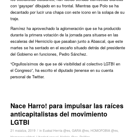
con ‘gaysper’ dibujado en su frontal. Mientras que Polo se ha
decantado por lucir una chapa con este icono en la solapa de su
traje.
Ramírez ha aprovechado la aglomeración que se ha producido
durante la primera votación de la jornada para situarse en las
escaleras del Hemiciclo que pasaban junto a Abascal, que este
martes se ha sentado en el escaño situado detrás del presidente
del Gobierno en funciones, Pedro Sánchez.
“Orgullosísimos de que se dé visibilidad al colectivo LGTBI en
el Congreso”, ha escrito el diputado jienense en su cuenta
personal de Twitter.
Nace Harro! para impulsar las raíces
anticapitalistas del movimiento
LGTBI
/
21 maiatza, 2019
in
Euskal Herria @es
,
GARA @es
,
HOMOFOBIA @es
,
Homosexualidad
,
Libertad sexual
,
Noticia @es
,
Política