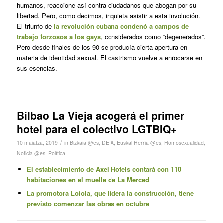
humanos, reaccione así contra ciudadanos que abogan por su
libertad. Pero, como decimos, inquieta asistir a esta involución.
El triunfo de
la revolución cubana condenó a campos de
trabajo forzosos a los gays
, considerados como “degenerados”.
Pero desde finales de los 90 se producía cierta apertura en
materia de identidad sexual. El castrismo vuelve a enrocarse en
sus esencias.
Bilbao La Vieja acogerá el primer
hotel para el colectivo LGTBIQ+
/
10 maiatza, 2019
in
Bizkaia @es
,
DEIA
,
Euskal Herria @es
,
Homosexualidad
,
Noticia @es
,
Política
El establecimiento de Axel Hotels contará con 110
habitaciones en el muelle de La Merced
La promotora Loiola, que lidera la construcción, tiene
previsto comenzar las obras en octubre