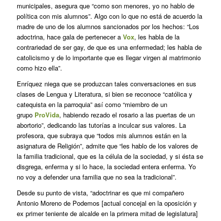
municipales, asegura que “como son menores, yo no hablo de
política con mis alumnos”. Algo con lo que no está de acuerdo la
madre de uno de los alumnos sancionados por los hechos: “Los
adoctrina, hace gala de pertenecer a
Vox
, les habla de la
contrariedad de ser gay, de que es una enfermedad; les habla de
catolicismo y de lo importante que es llegar virgen al matrimonio
como hizo ella”.
Enríquez niega que se produzcan tales conversaciones en sus
clases de Lengua y Literatura, si bien se reconoce “católica y
catequista en la parroquia” así como “miembro de un
grupo
ProVida
, habiendo rezado el rosario a las puertas de un
abortorio”, dedicando las tutorías a inculcar sus valores. La
profesora, que subraya que “todos mis alumnos están en la
asignatura de Religión”, admite que “les hablo de los valores de
la familia tradicional, que es la célula de la sociedad, y si ésta se
disgrega, enferma y si lo hace, la sociedad entera enferma. Yo
no voy a defender una familia que no sea la tradicional”.
Desde su punto de vista, “adoctrinar es que mi compañero
Antonio Moreno de Podemos [actual concejal en la oposición y
ex primer teniente de alcalde en la primera mitad de legislatura]