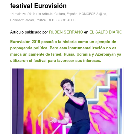
festival Eurovisión
/
14 maiatza, 2019
in
Artículo
,
Cultura
,
España
,
HOMOFOBIA @es
,
Homosexualidad
,
Política
,
REDES SOCIALES
Artículo publicado por
RUBÉN SERRANO
en
EL SALTO DIARIO
Eurovisión 2019 pasará a la historia como un ejemplo de
propaganda política. Pero esta instrumentalización no es
marca únicamente de Israel. Rusia, Ucrania y Azerbaiyán ya
utilizaron el festival para favorecer sus intereses.