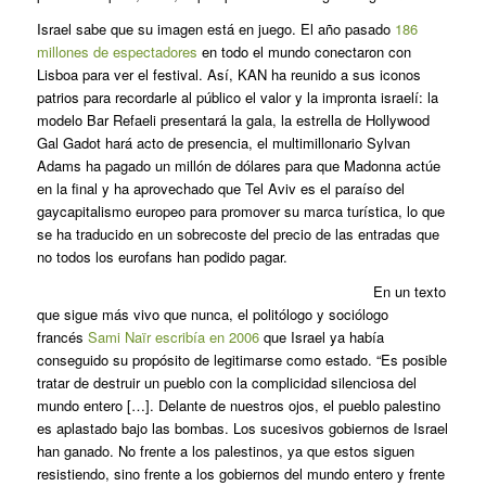
Israel sabe que su imagen está en juego. El año pasado
186
millones de espectadores
en todo el mundo conectaron con
Lisboa para ver el festival. Así, KAN ha reunido a sus iconos
patrios para recordarle al público el valor y la impronta israelí: la
modelo Bar Refaeli presentará la gala, la estrella de Hollywood
Gal Gadot hará acto de presencia, el multimillonario Sylvan
Adams ha pagado un millón de dólares para que Madonna actúe
en la final y ha aprovechado que Tel Aviv es el paraíso del
gaycapitalismo europeo para promover su marca turística, lo que
se ha traducido en un sobrecoste del precio de las entradas que
no todos los eurofans han podido pagar.
En un texto
que sigue más vivo que nunca, el politólogo y sociólogo
francés
Sami Naïr escribía en 2006
que Israel ya había
conseguido su propósito de legitimarse como estado. “Es posible
tratar de destruir un pueblo con la complicidad silenciosa del
mundo entero […]. Delante de nuestros ojos, el pueblo palestino
es aplastado bajo las bombas. Los sucesivos gobiernos de Israel
han ganado. No frente a los palestinos, ya que estos siguen
resistiendo, sino frente a los gobiernos del mundo entero y frente