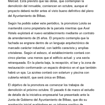
Merced. Está previsto que las obras, que contemplan la
demolición del inmueble, comiencen en octubre, aunque el
proyecto deberá recibir antes el visto bueno definitivo del pleno
del Ayuntamiento de Bilbao.
Según ha podido saber este periódico, la promotora Loiola se
mantendrá como propietaria de la parcela mientras que Axel
Hotels explotará el nuevo establecimiento mediante un contrato
de arrendamiento de 25 años. El proyecto contempla que la
fachada se engrane dentro de un lenguaje arquitectónico de
marcado carácter industrial, con ladrillo caravista y amplias
cristaleras. Según el esbozo, el establecimiento contará con
cinco plantas -una menos que el edificio actual- y una sexta
retranqueada. En la planta baja, la recepción, el bar y la zona de
restauración conformarán un espacio dinámico en el que también
habrá un spa. La azotea contará con solarium y piscina con
cubierta retráctil, que será única en Bilbao.
El objetivo de la promotora es comenzar los trabajos de
demolición el próximo octubre. El pasado 6 de marzo el estudio
de detalle de la iniciativa empresarial fue presentado ante la
Junta de Gobierno del Ayuntamiento de Bilbao, que dio su
aprobación inicial avalándose en un informe positivo de