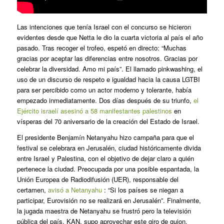
Las intenciones que tenía Israel con el concurso se hicieron
evidentes desde que Netta le dio la cuarta victoria al país el año
pasado. Tras recoger el trofeo, espetó en directo: “Muchas
gracias por aceptar las diferencias entre nosotros. Gracias por
celebrar la diversidad. Amo mi país”. El llamado
pinkwashing
, el
uso de un discurso de respeto e igualdad hacia la causa LGTBI
para ser percibido como un actor moderno y tolerante, había
empezado inmediatamente. Dos días después de su triunfo,
el
Ejército israelí asesinó a 58 manifestantes palestinos
en
vísperas del 70 aniversario de la creación del Estado de Israel.
El presidente Benjamín Netanyahu hizo campaña para que el
festival se celebrara en Jerusalén, ciudad históricamente divida
entre Israel y Palestina, con el objetivo de dejar claro a quién
pertenece la ciudad. Preocupada por una posible espantada, la
Unión Europea de Radiodifusión (UER), responsable del
certamen,
avisó a Netanyahu
: “Si los países se niegan a
participar, Eurovisión no se realizará en Jerusalén”. Finalmente,
la jugada maestra de Netanyahu se frustró pero la televisión
pública del país, KAN, supo aprovechar este giro de guion.