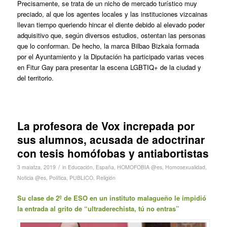
Precisamente, se trata de un nicho de mercado turístico muy
preciado, al que los agentes locales y las instituciones vizcainas
llevan tiempo queriendo hincar el diente debido al elevado poder
adquisitivo que, según diversos estudios, ostentan las personas
que lo conforman. De hecho, la marca Bilbao Bizkaia formada
por el Ayuntamiento y la Diputación ha participado varias veces
en Fitur Gay para presentar la escena LGBTIQ+ de la ciudad y
del territorio.
La profesora de Vox increpada por
sus alumnos, acusada de adoctrinar
con tesis homófobas y antiabortistas
/
3 maiatza, 2019
in
Educación
,
España
,
HOMOFOBIA @es
,
Homosexualidad
,
Noticia @es
,
Política
,
PUBLICO
,
Religión
Su clase de 2º de ESO en un instituto malagueño le impidió
la entrada al grito de “ultraderechista, tú no entras”