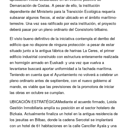
Demarcación de Costas. A pesar de ello, la institución
dependiente del Ministerio para la Transición Ecológica requería
subsanar algunos flecos, al estar ubicado en el ámbito marítimo-
terrestre. Una vez sea ratificado por esta institución, el proyecto
deberá pasar por un pleno ordinario del Consistorio bilbaino.
El visto bueno definitivo de la iniciativa contempla el derribo del
edificio que no dispone de ninguna protección -a pesar de estar
situado junto a la antigua fábrica de harinas La Ceres, el primer
edificio industrial construido con estructura enteramente realizada
en hormigón armado en Euskadi- y una vez que vuelva a
levantarse buscará aportar uniformidad a la fachada marítima.
Teniendo en cuenta que el Ayuntamiento no volverá a celebrar un
pleno ordinario antes de septiembre, con el nuevo gobierno al
mando, es viable que las previsiones de la promotora de iniciar
las obras en octubre se cumplan.
UBICACIÓN ESTRATÉGICA
Mediante el acuerdo firmado, Loiola
Gestión Inmobiliaria amplía su posición en el sector hotelero de
Bizkaia. Actualmente finaliza un hotel en la antigua residencia de
los jesuitas en Bilbao, donde la cadena Sercotel se implantará
con un hotel de 61 habitaciones en la calle Canciller Ayala y una