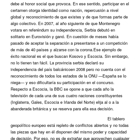
debe al honor social que provoca. En ese sentido, participar en el
certamen otorga identidad como nación, repercusión a nivel
global y reconocimiento de que existes y de que formas parte de
algo colectivo. En 2007, al año siguiente de que Montenegro
votara en referéndum su independencia, Serbia debutó en
solitario en Eurovisión y ganó. En cuestión de meses había
pasado de aceptar la separación a presentarse a un competición
de más de 40 países y alzarse con la corona.Ese ejemplo de
éxito nacional es el que buscan Kosovo y Escocia. Sin embargo,
no lo tienen tan fácil. La provincia serbia declaró su
independencia del país balcánicoen 2008 pero no cuenta con el
reconocimiento de todos los estados de la ONU —España se lo
niega— y eso dificultaría su participación en el concurso.
Respecto a Escocia, la BBC se opone a que cada año la
televisión de cada una de sus cuatro naciones constituyentes
(Inglaterra, Gales, Escocia e Irlanda del Norte) elija al o a la
abanderada británica y se reserva para ella esa decisión.
El tablero
geopolítico europeo está repleto de conflictos abiertos y no todas
las piezas que hay en él disponen del mismo poder y capacidad
de decisión. Por eso, no es de extrañar que aprovechen cualquier