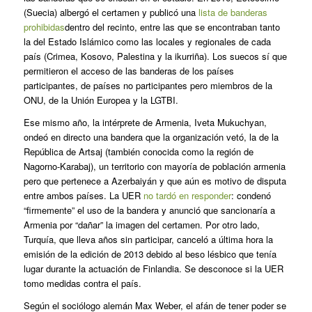
(Suecia) albergó el certamen y publicó una
lista de banderas
prohibidas
dentro del recinto, entre las que se encontraban tanto
la del Estado Islámico como las locales y regionales de cada
país (Crimea, Kosovo, Palestina y la ikurriña). Los suecos sí que
permitieron el acceso de las banderas de los países
participantes, de países no participantes pero miembros de la
ONU, de la Unión Europea y la LGTBI.
Ese mismo año, la intérprete de Armenia, Iveta Mukuchyan,
ondeó en directo una bandera que la organización vetó, la de la
República de Artsaj (también conocida como la región de
Nagorno-Karabaj), un territorio con mayoría de población armenia
pero que pertenece a Azerbaiyán y que aún es motivo de disputa
entre ambos países. La UER
no tardó en responder
: condenó
“firmemente” el uso de la bandera y anunció que sancionaría a
Armenia por “dañar” la imagen del certamen. Por otro lado,
Turquía, que lleva años sin participar, canceló a última hora la
emisión de la edición de 2013 debido al beso lésbico que tenía
lugar durante la actuación de Finlandia. Se desconoce si la UER
tomo medidas contra el país.
Según el sociólogo alemán Max Weber, el afán de tener poder se