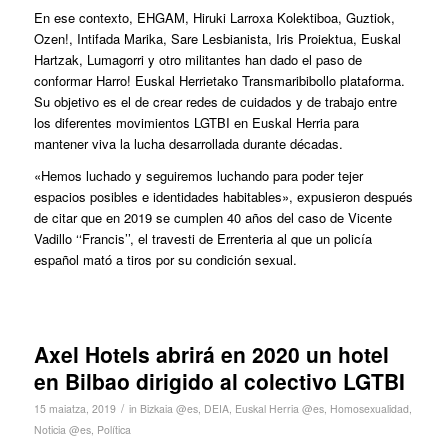
En ese contexto, EHGAM, Hiruki Larroxa Kolektiboa, Guztiok,
Ozen!, Intifada Marika, Sare Lesbianista, Iris Proiektua, Euskal
Hartzak, Lumagorri y otro militantes han dado el paso de
conformar Harro! Euskal Herrietako Transmaribibollo plataforma.
Su objetivo es el de crear redes de cuidados y de trabajo entre
los diferentes movimientos LGTBI en Euskal Herria para
mantener viva la lucha desarrollada durante décadas.
«Hemos luchado y seguiremos luchando para poder tejer
espacios posibles e identidades habitables», expusieron después
de citar que en 2019 se cumplen 40 años del caso de Vicente
Vadillo ‘‘Francis’’, el travesti de Errenteria al que un policía
español mató a tiros por su condición sexual.
Axel Hotels abrirá en 2020 un hotel
en Bilbao dirigido al colectivo LGTBI
/
15 maiatza, 2019
in
Bizkaia @es
,
DEIA
,
Euskal Herria @es
,
Homosexualidad
,
Noticia @es
,
Política