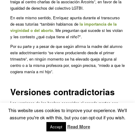
traiga al centro charlas de la asociación Arcoiris”, en favor de la
igualdad de derechos del colectivo LGTBI.
En este mismo sentido, Enríquez apunta durante el transcurso
de esas tutorías “también hablamos de
la importancia de la
virginidad o del aborto
. Me preguntan qué sucede si les violan
y les contesto ¿qué culpa tiene el niño?”.
Por su parte y a pesar de que según afirma la madre del alumno
este adoctrinamiento “se viene produciendo desde el primer
trimestre”, en ningún momento se ha elevado queja alguna al
centro o a la misma profesora por, según precisa, “miedo a que le
cogiera manía a mi hijo”.
Versiones contradictorias
Las versiones de los hechos acaecidos el pasado martes son
contradictorias. Si la maestra identifica a uno de los sancionados
This website uses cookies to improve your experience. We'll
como cabecilla de la rebelión en la que el alumnado gritó
assume you're ok with this, but you can opt-out if you wish.
consignas del tipo “¡Presos políticos libertad!”, “¡Catalunya libre!”
Read More
Accept
o “¡PSOE ganador!”, la progenitora indica que su hijo tan sólo se
sumó al resto.