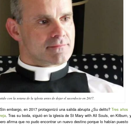
ido con la sotana de la iglesia antes de dejar el sacerdocio en 2017.
. Sin embargo, en 2017 protagonizó una salida abrupta ¿Su delito?
Tres años
reja
. Tras su boda, siguió en la iglesia de St Mary with All Souls, en Kilburn, 
ro afirma que no pudo encontrar un nuevo destino porque lo habían puesto