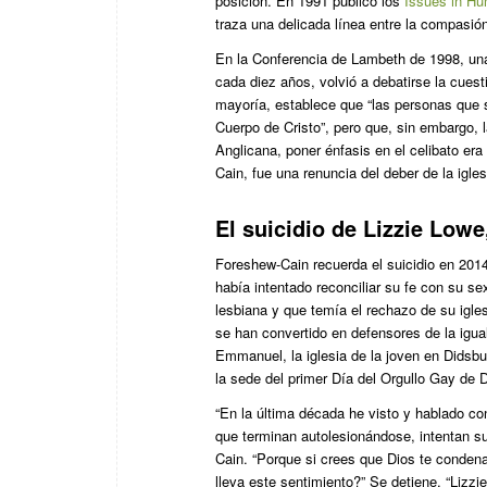
posición. En 1991 publicó los
Issues in Hu
traza una delicada línea entre la compasión 
En la Conferencia de Lambeth de 1998, una
cada diez años, volvió a debatirse la cuest
mayoría, establece que “las personas que
Cuerpo de Cristo”, pero que, sin embargo, l
Anglicana, poner énfasis en el celibato e
Cain, fue una renuncia del deber de la igle
El suicidio de Lizzie Lowe
Foreshew-Cain recuerda el suicidio en 201
había intentado reconciliar su fe con su s
lesbiana y que temía el rechazo de su igles
se han convertido en defensores de la igu
Emmanuel, la iglesia de la joven en Didsbur
la sede del primer Día del Orgullo Gay de 
“En la última década he visto y hablado co
que terminan autolesionándose, intentan s
Cain. “Porque si crees que Dios te condena
lleva este sentimiento?” Se detiene. “Lizzie 