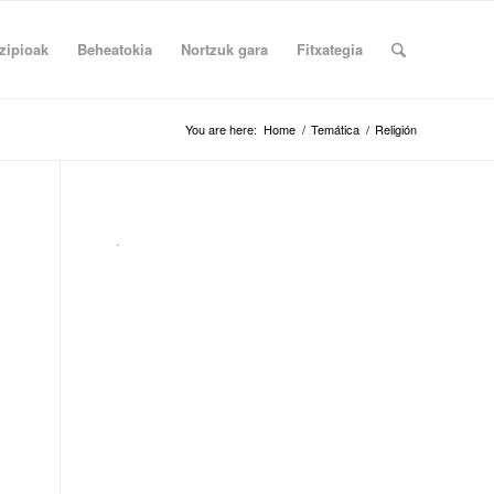
zipioak
Beheatokia
Nortzuk gara
Fitxategia
You are here:
Home
/
Temática
/
Religión
.