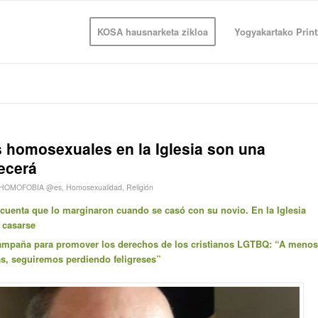
KOSA hausnarketa zikloa
Yogyakartako Print
s homosexuales en la Iglesia son una
ecerá
HOMOFOBIA @es
,
Homosexualidad
,
Religión
uenta que lo marginaron cuando se casó con su novio. En la Iglesia
 casarse
 campaña para promover los derechos de los cristianos LGTBQ: “A menos
nas, seguiremos perdiendo feligreses”