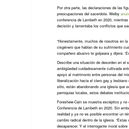
Por otra parte, las declaraciones de las fig
preocupaciones del sacerdote. Welby
anun
conferencia de Lambeth en 2020, mientras q
decisión y lamentaba los conflictos que sac
“Honestamente, muchos de nosotros en la 
cisgénero que hablan de su sufrimiento cua
compañero abusivo te golpeara y dijera: ‘E
Describe una situación de desorden en el 
ambigüedad cuidadosamente cultivada entr
apoyo al matrimonio entre personas del mi
liberalización hacia el clero gay y lesbian
sitio, están abandonando una iglesia que s
parroquias locales, estos debates instituci
Foreshew-Cain se muestra escéptico y no 
Conferencia de Lambeth en 2020. Sin embar
realidad y ya no es posible encontrar un t
cambio radical dentro de la iglesia. “Est
desaparecer. Y el interrogante moral sobre 