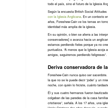
todo el país, sino el futuro de la Iglesia An
Según la encuesta British Social Attitudes 
con la Iglesia Anglicana
. En un contexto en
años, Foreshew-Cain ve los temas en torno
identidad más amplia de la iglesia.
En su opinión, o bien se aferra a las inter
conservadores] o avanza hacia un anglican
estamos perdiendo fieles porque ya no cree
puntualiza. “A menos que la Iglesia acoja a
amigos, seguiremos perdiendo feligreses”.
Deriva conservadora de la
Foreshew-Cain nunca quiso ser sacerdote. 
la que no se le puede decir ‘joder’ y un mi
noche, con quién lo hiciste, cuánto tardas
Él y sus cuatro hermanos fueron bautizado
colgaban de las paredes de la casa familiar
cristianos”, señala. A los 17 años, una igle
Unión Cristiana dos años después, cuando f