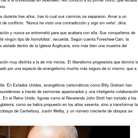
ano.
s durante tres años, tras lo cual sus caminos se separaron. Amar a un
e conflicto. “Nunca he visto una contradicción y sigo sin verla”, dice.
lación y nunca se entrometió para que acabara con ella. Sus compañeros de
nté ningún tipo de homofobia”, recuerda. Según cuenta Foreshew-Cain, la
 aislado dentro de la Iglesia Anglicana, sino más bien una muestra del
ción muy distinta a la de mis inicios. El liberalismo progresista que dominó l
azado por una especie de evangelismo mucho más seguro de sí mismo, que a
le. En Estados Unidos, evangélicos carismáticos como Billy Graham han
adounidenses a través de sermones apasionados y una inteligente colaboració
En el Reino Unido, figuras como el Reverendo John Stott han instado a los
nglaterra, como se había propuesto en los años sesenta, sino a transformar la
rzobispo de Canterbury, Justin Welby, y un número creciente de obispos se