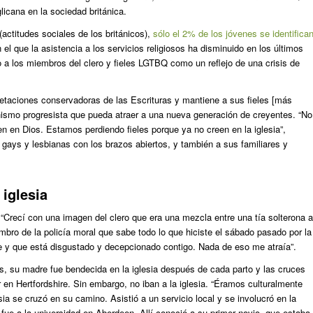
glicana en la sociedad británica.
(actitudes sociales de los británicos),
sólo el 2% de los jóvenes se identifica
 el que la asistencia a los servicios religiosos ha disminuido en los últimos
 a los miembros del clero y fieles LGTBQ como un reflejo de una crisis de
pretaciones conservadoras de las Escrituras y mantiene a sus fieles [más
ismo progresista que pueda atraer a una nueva generación de creyentes. “No
n en Dios. Estamos perdiendo fieles porque ya no creen en la iglesia”,
 gays y lesbianas con los brazos abiertos, y también a sus familiares y
 iglesia
“Crecí con una imagen del clero que era una mezcla entre una tía solterona a
embro de la policía moral que sabe todo lo que hiciste el sábado pasado por la
te y que está disgustado y decepcionado contigo. Nada de eso me atraía”.
s, su madre fue bendecida en la iglesia después de cada parto y las cruces
 en Hertfordshire. Sin embargo, no iban a la iglesia. “Éramos culturalmente
sia se cruzó en su camino. Asistió a un servicio local y se involucró en la
ue a la universidad en Aberdeen. Allí conoció a su primer novio, que estaba