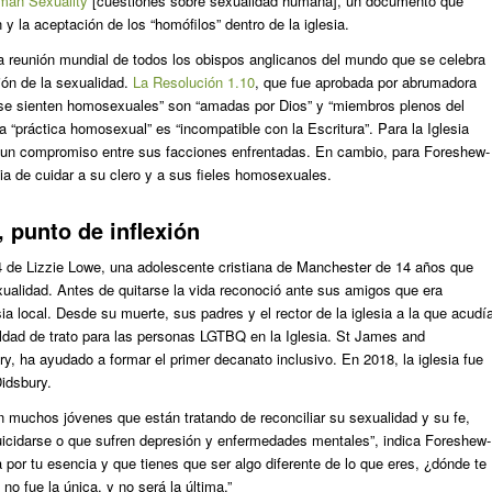
man Sexuality
[cuestiones sobre sexualidad humana], un documento que
y la aceptación de los “homófilos” dentro de la iglesia.
 reunión mundial de todos los obispos anglicanos del mundo que se celebra
ión de la sexualidad.
La Resolución 1.10
, que fue aprobada por abrumadora
 se sienten homosexuales” son “amadas por Dios” y “miembros plenos del
a “práctica homosexual” es “incompatible con la Escritura”. Para la Iglesia
ra un compromiso entre sus facciones enfrentadas. En cambio, para Foreshew-
sia de cuidar a su clero y a sus fieles homosexuales.
, punto de inflexión
4 de Lizzie Lowe, una adolescente cristiana de Manchester de 14 años que
exualidad. Antes de quitarse la vida reconoció ante sus amigos que era
ia local. Desde su muerte, sus padres y el rector de la iglesia a la que acudí
aldad de trato para las personas LGTBQ en la Iglesia. St James and
y, ha ayudado a formar el primer decanato inclusivo. En 2018, la iglesia fue
Didsbury.
n muchos jóvenes que están tratando de reconciliar su sexualidad y su fe,
uicidarse o que sufren depresión y enfermedades mentales”, indica Foreshew-
 por tu esencia y que tienes que ser algo diferente de lo que eres, ¿dónde te
no fue la única, y no será la última.”