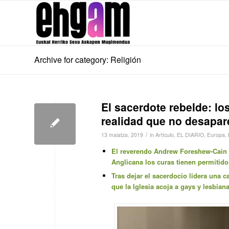
Archive for category: Religión
El sacerdote rebelde: lo
realidad que no desapar
/
13 maiatza, 2019
in
Artículo
,
EL DIARIO
,
Europa
,
El reverendo Andrew Foreshew-Cain c
Anglicana los curas tienen permitido
Tras dejar el sacerdocio lidera una
que la Iglesia acoja a gays y lesbia