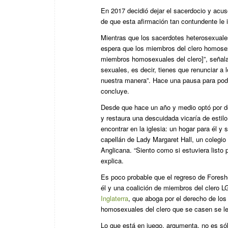
En 2017 decidió dejar el sacerdocio y acus
de que esta afirmación tan contundente le i
Mientras que los sacerdotes heterosexuales
espera que los miembros del clero homosex
miembros homosexuales del clero]”, señala 
sexuales, es decir, tienes que renunciar a
nuestra manera”. Hace una pausa para poder
concluye.
Desde que hace un año y medio optó por deja
y restaura una descuidada vicaría de estilo
encontrar en la iglesia: un hogar para él y
capellán de Lady Margaret Hall, un colegio 
Anglicana. “Siento como si estuviera listo p
explica.
Es poco probable que el regreso de Foreshew
él y una coalición de miembros del clero 
Inglaterra
, que aboga por el derecho de lo
homosexuales del clero que se casen se les
Lo que está en juego, argumenta, no es sól