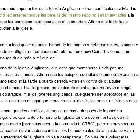
uras más importantes de la Iglesia Anglicana no han contribuido a aliviar las
ció recientemente que las parejas del mismo sexo no serían invitadas
a la
ue los cónyuges heterosexuales si lo estarían. Afirmó que le dolía su
udían a la iglesia.
comunidad queer estamos hartos de los hombres heterosexuales, blancos y
ndo lo infligen a otras personas”, afirma Foreshew-Cain. “Es como si un
sto me duele más a mí que a ti'”.
seno de la Iglesia Anglicana, que consigue mantenerse unida por una
e los altos mandos. Afirma que los obispos que silenciosamente expresan s
smo sexo, más tarde a puerta cerrada votan en contra de cualquier
o en el sínodo. Los feligreses, cansados de debates que no llevan a ningún
e contradice. Y a los jóvenes anglicanos, que quieren ser aceptados en las
onales en torno al lugar que merecen en la iglesia, les causa un intenso dolor.
espera grandes cambios, al menos no hasta después de la próxima
go, cree que tarde o temprano la Iglesia tendrá que enfrentarse con la
érmino medio [para satisfacer a la comunidad LGTBQ], pero sin provocar un
as campañas no van a desaparecer. Los homosexuales de la iglesia no van a
la integridad de la iglesia no va a desaparecer. Sólo se va a volver más