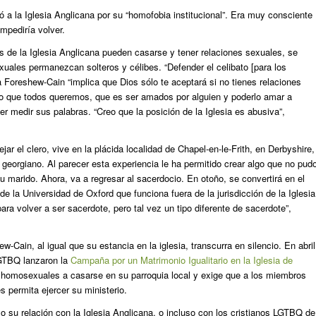
ó a la Iglesia Anglicana por su “homofobia institucional”. Era muy consciente
mpediría volver.
 de la Iglesia Anglicana pueden casarse y tener relaciones sexuales, se
uales permanezcan solteros y célibes. “Defender el celibato [para los
Foreshew-Cain “implica que Dios sólo te aceptará si no tienes relaciones
 lo que todos queremos, que es ser amados por alguien y poderlo amar a
 medir sus palabras. “Creo que la posición de la Iglesia es abusiva”,
r el clero, vive en la plácida localidad de Chapel-en-le-Frith, en Derbyshire,
 georgiano. Al parecer esta experiencia le ha permitido crear algo que no pud
 su marido. Ahora, va a regresar al sacerdocio. En otoño, se convertirá en el
de la Universidad de Oxford que funciona fuera de la jurisdicción de la Iglesia
ara volver a ser sacerdote, pero tal vez un tipo diferente de sacerdote”,
-Cain, al igual que su estancia en la iglesia, transcurra en silencio. En abril
LGTBQ lanzaron la
Campaña por un Matrimonio Igualitario en la Iglesia de
s homosexuales a casarse en su parroquia local y exige que a los miembros
 permita ejercer su ministerio.
o su relación con la Iglesia Anglicana, o incluso con los cristianos LGTBQ de