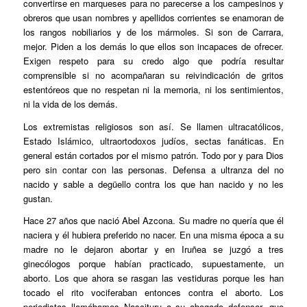
convertirse en marqueses para no parecerse a los campesinos y
obreros que usan nombres y apellidos corrientes se enamoran de
los rangos nobiliarios y de los mármoles. Si son de Carrara,
mejor. Piden a los demás lo que ellos son incapaces de ofrecer.
Exigen respeto para su credo algo que podría resultar
comprensible si no acompañaran su reivindicación de gritos
estentóreos que no respetan ni la memoria, ni los sentimientos,
ni la vida de los demás.
Los extremistas religiosos son así. Se llamen ultracatólicos,
Estado Islámico, ultraortodoxos judíos, sectas fanáticas. En
general están cortados por el mismo patrón. Todo por y para Dios
pero sin contar con las personas. Defensa a ultranza del no
nacido y sable a degüello contra los que han nacido y no les
gustan.
Hace 27 años que nació Abel Azcona. Su madre no quería que él
naciera y él hubiera preferido no nacer. En una misma época a su
madre no le dejaron abortar y en Iruñea se juzgó a tres
ginecólogos porque habían practicado, supuestamente, un
aborto. Los que ahora se rasgan las vestiduras porque les han
tocado el rito vociferaban entonces contra el aborto. Los
periodistas llamábamos
Nascituru
a su abogado defensor, que