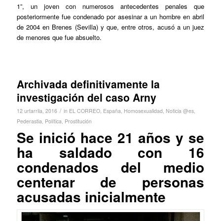
1”, un joven con numerosos antecedentes penales que
posteriormente fue condenado por asesinar a un hombre en abril
de 2004 en Brenes (Sevilla) y que, entre otros, acusó a un juez
de menores que fue absuelto.
Archivada definitivamente la
investigación del caso Arny
/
12 urtarrila, 2016
in
EL CORREO
,
España
,
Homosexualidad
,
Noticia @es
,
Pederastia
,
Política
,
Prostitución
Se inició hace 21 años y se
ha saldado con 16
condenados del medio
centenar de personas
acusadas inicialmente