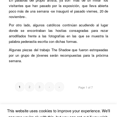
En palabras del propio artista, ya son “más de un millar” los
visitantes que han pasado por la exposición, que lleva abierta
poco más de una semana -se inauguró el pasado viernes, 20 de
noviembre-.
Por otro lado, algunos católicos continúan acudiendo al lugar
donde se encontraban las hostias consagradas para rezar
arrodillados frente a las fotografías en las que se muestra la
palabra pederastia escrita con dichas formas.
Algunas piezas del trabajo
The Shadow
que fueron estropeadas
por un grupo de jóvenes serán recompuestas para la próxima
semana.
2
3
›
»
1
Page 1 of 7
This website uses cookies to improve your experience. We'll
assume you're ok with this, but you can opt-out if you wish.