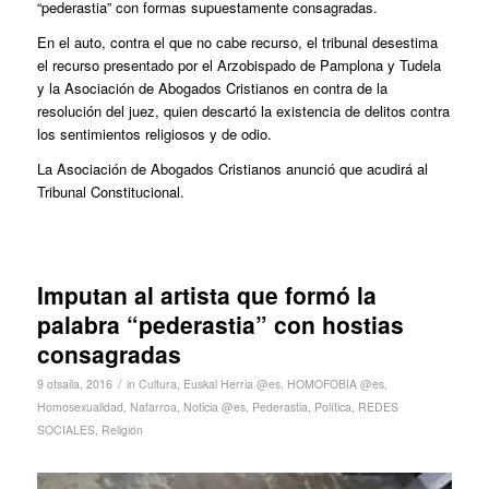
“pederastia” con formas supuestamente consagradas.
En el auto, contra el que no cabe recurso, el tribunal desestima
el recurso presentado por el Arzobispado de Pamplona y Tudela
y la Asociación de Abogados Cristianos en contra de la
resolución del juez, quien descartó la existencia de delitos contra
los sentimientos religiosos y de odio.
La Asociación de Abogados Cristianos anunció que acudirá al
Tribunal Constitucional.
Imputan al artista que formó la
palabra “pederastia” con hostias
consagradas
/
9 otsaila, 2016
in
Cultura
,
Euskal Herria @es
,
HOMOFOBIA @es
,
Homosexualidad
,
Nafarroa
,
Noticia @es
,
Pederastia
,
Política
,
REDES
SOCIALES
,
Religión