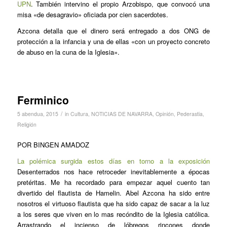
UPN
. También intervino el propio Arzobispo, que convocó una
misa «de desagravio» oficiada por cien sacerdotes.
Azcona detalla que el dinero será entregado a dos ONG de
protección a la infancia y una de ellas «con un proyecto concreto
de abuso en la cuna de la Iglesia».
Ferminico
/
5 abendua, 2015
in
Cultura
,
NOTICIAS DE NAVARRA
,
Opinión
,
Pederastia
,
Religión
POR BINGEN AMADOZ
La polémica surgida estos días en torno a la exposición
Desenterrados
nos hace retroceder inevitablemente a épocas
pretéritas. Me ha recordado para empezar aquel cuento tan
divertido del flautista de Hamelin. Abel Azcona ha sido entre
nosotros el virtuoso flautista que ha sido capaz de sacar a la luz
a los seres que viven en lo mas recóndito de la Iglesia católica.
Arrastrando el incienso de lóbregos rincones donde