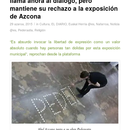
llama ahora al diálogo, pero
mantiene su rechazo a la exposición
de Azcona
/
29 azaroa, 2015
in
Cultura
,
EL DIARIO
,
Euskal Herria @es
,
Nafarroa
,
Noticia
@es
,
Pederastia
,
Religión
“Es absurdo invocar la libertad de expresión como un valor
absoluto cuando hay personas tan dolidas por esta exposición
municipal”, reprochan desde la plataforma
Abel Azcona junto a su obra Pederastia.