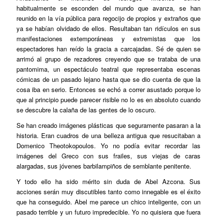
habitualmente se esconden del mundo que avanza, se han
reunido en la vía pública para regocijo de propios y extraños que
ya se habían olvidado de ellos. Resultaban tan ridículos en sus
manifestaciones extemporáneas y extremistas que los
espectadores han reído la gracia a carcajadas. Sé de quien se
arrimó al grupo de rezadores creyendo que se trataba de una
pantomima, un espectáculo teatral que representaba escenas
cómicas de un pasado lejano hasta que se dio cuenta de que la
cosa iba en serio. Entonces se echó a correr asustado porque lo
que al principio puede parecer risible no lo es en absoluto cuando
se descubre la calaña de las gentes de lo oscuro.
Se han creado imágenes plásticas que seguramente pasaran a la
historia. Eran cuadros de una belleza antigua que resucitaban a
Domenico Theotokopoulos. Yo no podía evitar recordar las
imágenes del Greco con sus frailes, sus viejas de caras
alargadas, sus jóvenes barbilampiños de semblante penitente.
Y todo ello ha sido mérito sin duda de Abel Azcona. Sus
acciones serán muy discutibles tanto como innegable es el éxito
que ha conseguido. Abel me parece un chico inteligente, con un
pasado terrible y un futuro impredecible. Yo no quisiera que fuera