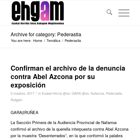
Archive for category: Pederastia
You are here:
Home
/
Temática
/
Pederastia
Confirman el archivo de la denuncia
contra Abel Azcona por su
exposición
/
5 maiatza, 2017
in
Euskal Herria @es
,
GARA @es
,
Nafarroa
,
Pederastia
,
Religión
GARA|IRUÑEA
La Sección Primera de la Audiencia Provincial de Nafarroa
confirmó el archivo de la querella interpuesta contra Abel Azcona
por la muestra “Desenterrados”, en la que conformó la palabra