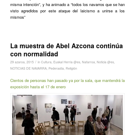
misma intención”, y ha animado a “todos los navarros que se han
visto agredidos por este ataque del laicismo a unirse a los
mismos”
La muestra de Abel Azcona continúa
con normalidad
/
29 azaroa, 2015
in
Cultura
,
Euskal Herria @es
,
Nafarroa
,
Noticia @es
,
NOTICIAS DE NAVARRA
,
Pederastia
,
Religión
Cientos de personas han pasado ya por la sala, que mantendrá la
exposición hasta el 17 de enero