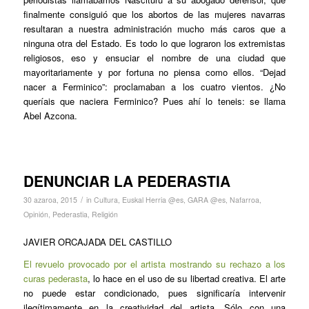
finalmente consiguió que los abortos de las mujeres navarras
resultaran a nuestra administración mucho más caros que a
ninguna otra del Estado. Es todo lo que lograron los extremistas
religiosos, eso y ensuciar el nombre de una ciudad que
mayoritariamente y por fortuna no piensa como ellos. “Dejad
nacer a Ferminico”: proclamaban a los cuatro vientos. ¿No
queríais que naciera Ferminico? Pues ahí lo teneis: se llama
Abel Azcona.
DENUNCIAR LA PEDERASTIA
/
30 azaroa, 2015
in
Cultura
,
Euskal Herria @es
,
GARA @es
,
Nafarroa
,
Opinión
,
Pederastia
,
Religión
JAVIER ORCAJADA DEL CASTILLO
El revuelo provocado por el artista mostrando su rechazo a los
curas pederasta
, lo hace en el uso de su libertad creativa. El arte
no puede estar condicionado, pues significaría intervenir
ilegítimamente en la creatividad del artista. Sólo con una