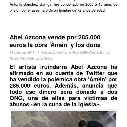
Antonio Sánchez Barriga, fue condenado en 2005 a 15 años de
prisión por el asesinato de un hombre de 72 años de edad.
Abel Azcona vende por 285.000
euros la obra ‘Amén’ y los dona
/
16 abendua, 2015
in
Cultura
,
Euskal Herria @es
,
GARA @es
,
Nafarroa
,
Noticia @es
,
Pederastia
,
Religión
El artista iruindarra Abel Azcona ha
afirmado en su cuenta de Twitter que
ha vendido la polémica obra ‘Amén’ por
285.000 euros. Además, anuncia que
todo ese dinero será donado a dos
ONG, una de ellas para víctimas de
abusos «en la cuna de la Iglesia».