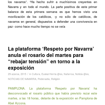
los navarros”. “Ha hecho sufrir a muchísimos creyentes en
Navarra y en todo el mundo. La parte positiva de este primer
balance de esta primera semana es que hemos visto una
movilización de los católicos, -y no sólo de católicos, de
navarros en general, dispuestos a defender una convivencia en
paz- como hace mucho tiempo no se veía
La plataforma ‘Respeto por Navarra’
anula el rosario del martes para
“rebajar tensión” en torno a la
exposición
/
29 azaroa, 2015
in
Cultura
,
Euskal Herria @es
,
Nafarroa
,
Noticia @es
,
NOTICIAS DE NAVARRA
,
Pederastia
,
Religión
PAMPLONA. La plataforma ‘Respeto por Navarra’ ha
desconvocado el rosario público que había previsto rezar este
martes, a las 18 horas, delante de la exposición en Pamplona de
Abel Azcona.