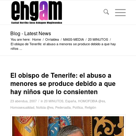
Blog - Latest News
You are here:
Home
/
Orrialdea
/
MASS-MEDIA
/
20 MINUTOS
/
El obispo de Tenerife: el abuso a menores se produce debido a que hay
niños ...
El obispo de Tenerife: el abuso a
menores se produce debido a que
hay niños que lo consienten
/
23 abendua, 2007
in
20 MINUTOS
,
España
,
HOMOFOBIA @es
,
Homosexualidad
,
Noticia @es
,
Pederastia
,
Política
,
Religión