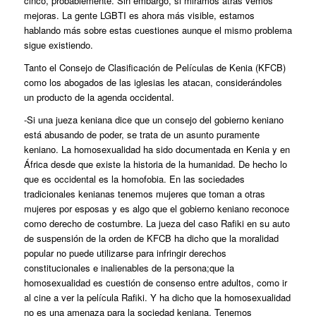
cinco, probablemente. Sin embargo, si miramos atrás vemos
mejoras. La gente LGBTI es ahora más visible, estamos
hablando más sobre estas cuestiones aunque el mismo problema
sigue existiendo.
Tanto el Consejo de Clasificación de Películas de Kenia (KFCB)
como los abogados de las iglesias les atacan, considerándoles
un producto de la agenda occidental.
-Si una jueza keniana dice que un consejo del gobierno keniano
está abusando de poder, se trata de un asunto puramente
keniano. La homosexualidad ha sido documentada en Kenia y en
África desde que existe la historia de la humanidad. De hecho lo
que es occidental es la homofobia. En las sociedades
tradicionales kenianas tenemos mujeres que toman a otras
mujeres por esposas y es algo que el gobierno keniano reconoce
como derecho de costumbre. La jueza del caso
Rafiki
en su auto
de suspensión de la orden de KFCB ha dicho que la moralidad
popular no puede utilizarse para infringir derechos
constitucionales e inalienables de la persona;que la
homosexualidad es cuestión de consenso entre adultos, como ir
al cine a ver la película
Rafiki
. Y ha dicho que la homosexualidad
no es una amenaza para la sociedad keniana. Tenemos