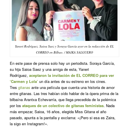
Yaneri Rodríguez, Saioa Saez y Soraya García ayer en la redacción de EL
CORREO en Bilbao. / MAIKA SALGUERO
En este pase de prensa solo hay un periodista. Soraya García,
su hija Saioa Saez y una amiga de esta, Yaneri
Rodríguez,
aceptaron la invitación de EL CORREO para ver
‘Carmen y Lola’
un día antes de su estreno en los cines.
Tres
gitanas
ante una película que cuenta una historia de amor
entre gitanas. Las tres habían oído hablar de la ópera prima de la
bilbaína Arantxa Echevarría, que llega precedida de la polémica
por los
ataques de un colectivo de gitanas
feministas
. Nada
más empezar, Saioa, 16 años, elegida Miss Gitana el año
pasado, apunta a la pantalla y exclama: «¡Pero si esa es Zaira,
la sigo en Instagram!».