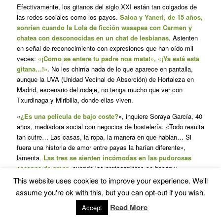
Efectivamente, los gitanos del siglo XXI están tan colgados de
las redes sociales como los payos.
Saioa y Yaneri, de 15 años,
sonríen cuando la Lola de ficción wasapea con Carmen y
chatea con desconocidas en un chat de lesbianas
. Asienten
en señal de reconocimiento con expresiones que han oído mil
veces:
«¡Como se entere tu padre nos mata!», «¡Ya está esta
gitana…!».
No les chirría nada de lo que aparece en pantalla,
aunque la UVA (Unidad Vecinal de Absorción) de Hortaleza en
Madrid, escenario del rodaje, no tenga mucho que ver con
Txurdinaga y Miribilla, donde ellas viven.
«
¿Es una película de bajo coste?
», inquiere Soraya García, 40
años, mediadora social con negocios de hostelería. «Todo resulta
tan cutre… Las casas, la ropa, la manera en que hablan… Si
fuera una historia de amor entre payas la harían diferente»,
lamenta.
Las tres se sienten incómodas en las pudorosas
escenas de amor
, cuando las protagonistas se besan y
acarician. Hasta el punto de apartar la vista de la pantalla.
This website uses cookies to improve your experience. We'll
assume you're ok with this, but you can opt-out if you wish.
«No me da asco, pero lo natural es un chico y una chica.
Dios hizo a la mujer para el hombre y así debería ser»
,
Read More
Accept
establece Saioa, que augura que la cinta «va a estar muy