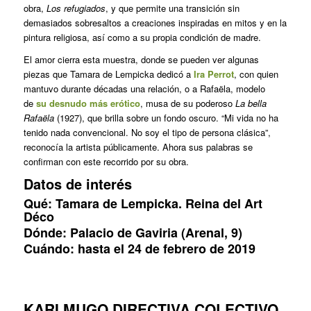
obra,
Los refugiados
, y que permite una transición sin
demasiados sobresaltos a creaciones inspiradas en mitos y en la
pintura religiosa, así como a su propia condición de madre.
El amor cierra esta muestra, donde se pueden ver algunas
piezas que Tamara de Lempicka dedicó a
Ira Perrot
, con quien
mantuvo durante décadas una relación, o a Rafaëla, modelo
de
su desnudo más erótico
, musa de su poderoso
La bella
Rafaëla
(1927), que brilla sobre un fondo oscuro. “Mi vida no ha
tenido nada convencional. No soy el tipo de persona clásica”,
reconocía la artista públicamente. Ahora sus palabras se
confirman con este recorrido por su obra.
Datos de interés
Qué: Tamara de Lempicka. Reina del Art
Déco
Dónde: Palacio de Gaviria (Arenal, 9)
Cuándo: hasta el 24 de febrero de 2019
KARI MUGO DIRECTIVA COLECTIVO