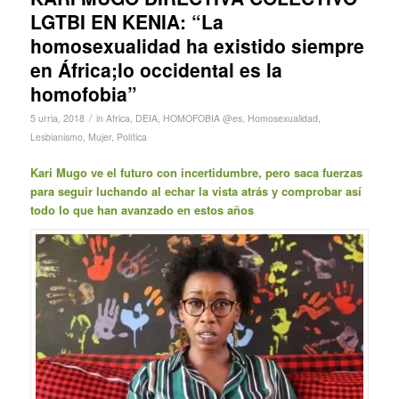
LGTBI EN KENIA: “La
homosexualidad ha existido siempre
en África;lo occidental es la
homofobia”
/
5 urria, 2018
in
Africa
,
DEIA
,
HOMOFOBIA @es
,
Homosexualidad
,
Lesbianismo
,
Mujer
,
Política
Kari Mugo ve el futuro con incertidumbre, pero saca fuerzas
para seguir luchando al echar la vista atrás y comprobar así
todo lo que han avanzado en estos años