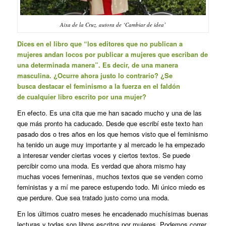
Aixa de la Cruz, autora de ‘Cambiar de idea’
Dices en el libro que “los editores que no publican a
mujeres andan locos por publicar a mujeres que escriban de
una determinada manera”. Es decir, de una manera
masculina. ¿Ocurre ahora justo lo contrario? ¿Se
busca destacar el feminismo a la fuerza en el faldón
de cualquier libro escrito por una mujer?
En efecto. Es una cita que me han sacado mucho y una de las
que más pronto ha caducado. Desde que escribí este texto han
pasado dos o tres años en los que hemos visto que el feminismo
ha tenido un auge muy importante y al mercado le ha empezado
a interesar vender ciertas voces y ciertos textos. Se puede
percibir como una moda. Es verdad que ahora mismo hay
muchas voces femeninas, muchos textos que se venden como
feministas y a mí me parece estupendo todo. Mi único miedo es
que perdure. Que sea tratado justo como una moda.
En los últimos cuatro meses he encadenado muchísimas buenas
lecturas y todas son libros escritos por mujeres. Podemos correr