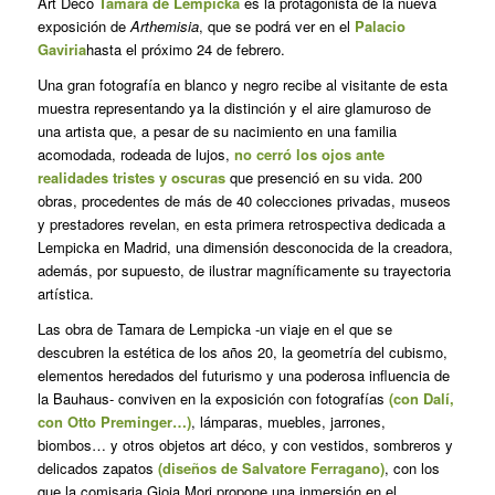
Art Déco
Tamara de Lempicka
es la protagonista de la nueva
exposición de
Arthemisia
, que se podrá ver en el
Palacio
Gaviria
hasta el próximo 24 de febrero.
Una gran fotografía en blanco y negro recibe al visitante de esta
muestra representando ya la distinción y el aire glamuroso de
una artista que, a pesar de su nacimiento en una familia
acomodada, rodeada de lujos,
no cerró los ojos ante
realidades tristes y oscuras
que presenció en su vida. 200
obras, procedentes de más de 40 colecciones privadas, museos
y prestadores revelan, en esta primera retrospectiva dedicada a
Lempicka en Madrid, una dimensión desconocida de la creadora,
además, por supuesto, de ilustrar magníficamente su trayectoria
artística.
Las obra de Tamara de Lempicka -un viaje en el que se
descubren la estética de los años 20, la geometría del cubismo,
elementos heredados del futurismo y una poderosa influencia de
la Bauhaus- conviven en la exposición con fotografías
(con Dalí,
con Otto Preminger…)
, lámparas, muebles, jarrones,
biombos… y otros objetos art déco, y con vestidos, sombreros y
delicados zapatos
(diseños de Salvatore Ferragano)
, con los
que la comisaria Gioia Mori propone una inmersión en el