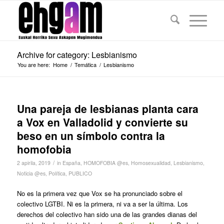
Archive for category: Lesbianismo
You are here:
Home
/
Temática
/
Lesbianismo
Una pareja de lesbianas planta cara
a Vox en Valladolid y convierte su
beso en un símbolo contra la
homofobia
/
2 apirila, 2019
in
España
,
HOMOFOBIA @es
,
Homosexualidad
,
Lesbianismo
,
Noticia @es
,
Política
,
PUBLICO
No es la primera vez que Vox se ha pronunciado sobre el
colectivo LGTBI. Ni es la primera, ni va a ser la última. Los
derechos del colectivo han sido una de las grandes dianas del