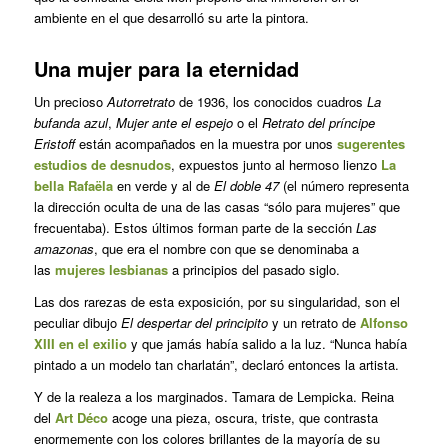
ambiente en el que desarrolló su arte la pintora.
Una mujer para la eternidad
Un precioso
Autorretrato
de 1936, los conocidos cuadros
La
bufanda azul
,
Mujer ante el espejo
o el
Retrato del príncipe
Eristoff
están acompañados en la muestra por unos
sugerentes
estudios de desnudos
, expuestos junto al hermoso lienzo
La
bella Rafaëla
en verde y al de
El doble 47
(el número representa
la dirección oculta de una de las casas “sólo para mujeres” que
frecuentaba). Estos últimos forman parte de la sección
Las
amazonas
, que era el nombre con que se denominaba a
las
mujeres lesbianas
a principios del pasado siglo.
Las dos rarezas de esta exposición, por su singularidad, son el
peculiar dibujo
El despertar del principito
y un retrato de
Alfonso
XIII en el exilio
y que jamás había salido a la luz. “Nunca había
pintado a un modelo tan charlatán”, declaró entonces la artista.
Y de la realeza a los marginados. Tamara de Lempicka. Reina
del
Art Déco
acoge una pieza, oscura, triste, que contrasta
enormemente con los colores brillantes de la mayoría de su