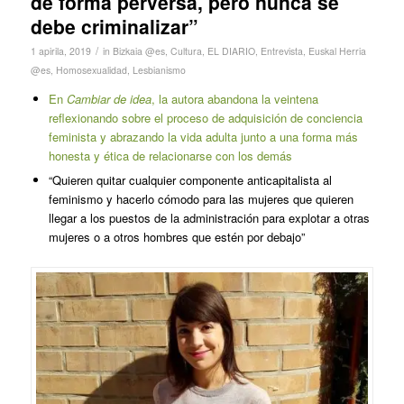
de forma perversa, pero nunca se
debe criminalizar”
/
1 apirila, 2019
in
Bizkaia @es
,
Cultura
,
EL DIARIO
,
Entrevista
,
Euskal Herria
@es
,
Homosexualidad
,
Lesbianismo
En
Cambiar de idea
, la autora abandona la veintena
reflexionando sobre el proceso de adquisición de conciencia
feminista y abrazando la vida adulta junto a una forma más
honesta y ética de relacionarse con los demás
“Quieren quitar cualquier componente anticapitalista al
feminismo y hacerlo cómodo para las mujeres que quieren
llegar a los puestos de la administración para explotar a otras
mujeres o a otros hombres que estén por debajo”