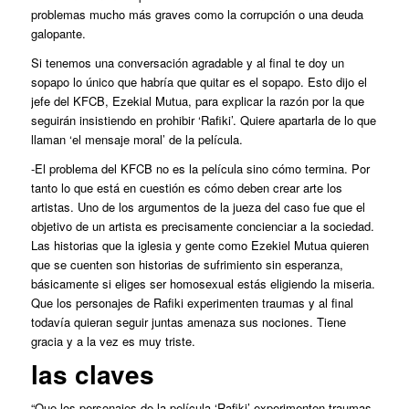
problemas mucho más graves como la corrupción o una deuda
galopante.
Si tenemos una conversación agradable y al final te doy un
sopapo lo único que habría que quitar es el sopapo. Esto dijo el
jefe del KFCB, Ezekial Mutua, para explicar la razón por la que
seguirán insistiendo en prohibir ‘Rafiki’. Quiere apartarla de lo que
llaman ‘el mensaje moral’ de la película.
-El problema del KFCB no es la película sino cómo termina. Por
tanto lo que está en cuestión es cómo deben crear arte los
artistas. Uno de los argumentos de la jueza del caso fue que el
objetivo de un artista es precisamente concienciar a la sociedad.
Las historias que la iglesia y gente como Ezekiel Mutua quieren
que se cuenten son historias de sufrimiento sin esperanza,
básicamente si eliges ser homosexual estás eligiendo la miseria.
Que los personajes de
Rafiki
experimenten traumas y al final
todavía quieran seguir juntas amenaza sus nociones. Tiene
gracia y a la vez es muy triste.
las claves
“Que los personajes de la película ‘Rafiki’ experimenten traumas