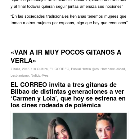
y al final todavía quieran seguir juntas amenaza sus nociones”
“En las sociedades tradicionales kenianas tenemos mujeres que
toman a otras mujeres por esposas, algo que hay que reconocer”
«VAN A IR MUY POCOS GITANOS A
VERLA»
/
7 iraila, 2018
in
Cultura
,
EL CORREO
,
Euskal Herria @es
,
Homosexualidad
,
Lesbianismo
,
Noticia @es
EL CORREO invita a tres gitanas de
Bilbao de distintas generaciones a ver
‘Carmen y Lola’, que hoy se estrena en
los cines rodeada de polémica