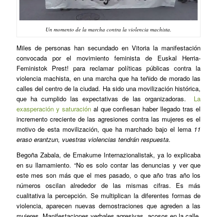
Un momento de la marcha contra la violencia machista.
Miles de personas han secundado en Vitoria la manifestación
convocada por el movimiento feminista de Euskal Herria-
Feministok Prest! para reclamar políticas públicas contra la
violencia machista, en una marcha que ha teñido de morado las
calles del centro de la ciudad. Ha sido una movilización histórica,
que ha cumplido las expectativas de las organizadoras.
La
exasperación y saturación
al que confiesan haber llegado tras el
incremento creciente de las agresiones contra las mujeres es el
motivo de esta movilización, que ha marchado bajo el lema
11
eraso erantzun, vuestras violencias tendrán respuesta
.
Begoña Zabala, de Emakume Internazionalistak, ya lo explicaba
en su llamamiento. “No es solo contar las denuncias y ver que
este mes son más que el mes pasado, o que año tras año los
números oscilan alrededor de las mismas cifras. Es más
cualitativa la percepción. Se multiplican la diferentes formas de
violencia, aparecen nuevas demostraciones que agreden a las
mujeres. Manifestaciones verbales agresivas, acosos en la calle,