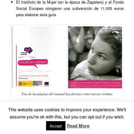
El Instituto de la Mujer (en la época de Zapatero) y el Fondo
Social Europeo otorgaron una subvención de 11.005 euros
para elaborar esta guía
Una de las páginas del manual Las jóvenes como nuevas víctimas
La
fundación del PP
Mujeres en Igualdad
considera que “la
This website uses cookies to improve your experience. We'll
promiscuidad y el comienzo temprano de relaciones [sexuales]”
assume you're ok with this, but you can opt-out if you wish.
son “factores de riesgo” que aumentan las posibilidades de que
una chica joven sea víctima de violencia de género. Que “se
Read More
Accept
muevan en entornos toxicómanos” o que tengan un “nivel bajo de