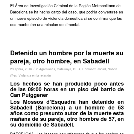
El Área de Investigación Criminal de la Región Metropolitana de
Barcelona se ha hecho cargo del caso, que podría convertirse en
un nuevo episodio de violencia doméstica si se confirma que las
dos mantenían una relación sentimental.
Detenido un hombre por la muerte su
pareja, otro hombre, en Sabadell
/
23 apirila, 2016
in
Agresiones
,
Catalunya
,
DEIA
,
Homosexualidad
,
Noticia
@es
,
Violencia en la relación
Los hechos se han producido poco antes
de las 09:00 horas en un piso del barrio de
Can Puiggener
Los Mossos d’Esquadra han detenido en
Sabadell (Barcelona) a un hombre de 53
años como presunto autor de la muerte esta
mañana de su pareja, otro hombre de 57, en
su domicilio de Sabadell.
BARCELONA. Los Mossos han informado de que los hechos se