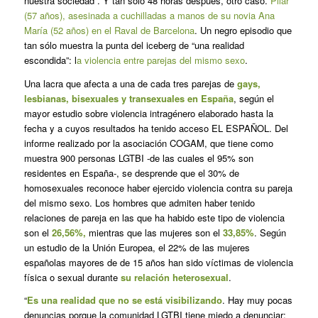
nuestra sociedad”. Y tan sólo 48 horas después, otro caso.
Pilar
(57 años), asesinada a cuchilladas a manos de su novia Ana
María (52 años) en el Raval de Barcelona
. Un negro episodio que
tan sólo muestra la punta del iceberg de “una realidad
escondida”: l
a violencia entre parejas del mismo sexo
.
Una lacra que afecta a una de cada tres parejas de
gays,
lesbianas, bisexuales y transexuales en España
, según el
mayor estudio sobre violencia intragénero elaborado hasta la
fecha y a cuyos resultados ha tenido acceso EL ESPAÑOL. Del
informe realizado por la asociación COGAM, que tiene como
muestra 900 personas LGTBI -de las cuales el 95% son
residentes en España-, se desprende que el 30% de
homosexuales reconoce haber ejercido violencia contra su pareja
del mismo sexo. Los hombres que admiten haber tenido
relaciones de pareja en las que ha habido este tipo de violencia
son el
26,56%,
mientras que las mujeres son el
33,85%
. Según
un estudio de la Unión Europea, el 22% de las mujeres
españolas mayores de de 15 años han sido víctimas de violencia
física o sexual durante
su relación heterosexual
.
“
Es una realidad que no se está visibilizando
. Hay muy pocas
denuncias porque la comunidad LGTBI tiene miedo a denunciar: