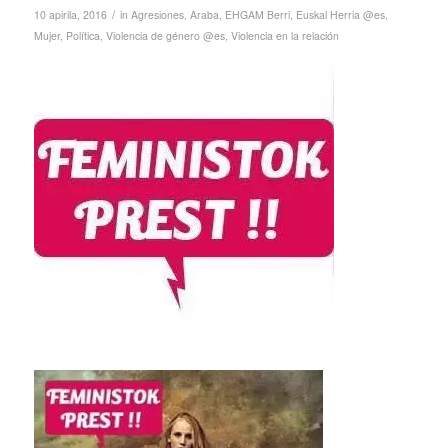
/
10 apirila, 2016
in
Agresiones
,
Araba
,
EHGAM Berri
,
Euskal Herria @es
,
Mujer
,
Política
,
Violencia de género @es
,
Violencia en la relación