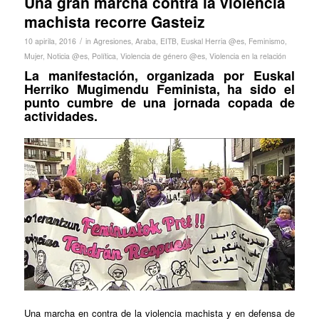
Una gran marcha contra la violencia
machista recorre Gasteiz
/
10 apirila, 2016
in
Agresiones
,
Araba
,
EITB
,
Euskal Herria @es
,
Feminismo
,
Mujer
,
Noticia @es
,
Política
,
Violencia de género @es
,
Violencia en la relación
La manifestación, organizada por Euskal
Herriko Mugimendu Feminista, ha sido el
punto cumbre de una jornada copada de
actividades.
Una marcha en contra de la violencia machista y en defensa de