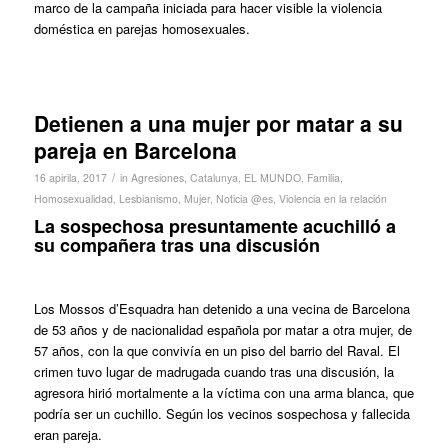
marco de la campaña iniciada para hacer visible la violencia
doméstica en parejas homosexuales.
Detienen a una mujer por matar a su
pareja en Barcelona
/
16 apirila, 2017
in
Agresiones
,
Catalunya
,
EL MUNDO
,
Familia
,
Homosexualidad
,
Lesbianismo
,
Mujer
,
Noticia @es
,
Violencia en la relación
La sospechosa presuntamente acuchilló a
su compañera tras una discusión
Los Mossos d’Esquadra han detenido a una vecina de Barcelona
de 53 años y de nacionalidad española por matar a otra mujer, de
57 años, con la que convivía en un piso del barrio del Raval. El
crimen tuvo lugar de madrugada cuando tras una discusión, la
agresora hirió mortalmente a la víctima con una arma blanca, que
podría ser un cuchillo. Según los vecinos sospechosa y fallecida
eran pareja.