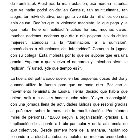
de Feministok Prest tras la manifestación, esa marcha histórica
que ya nadie podrá olvidar en Gasteiz, tan multitudinaria, tan
alegre, tan reivindicativa, con gente venida de mil sitios con una
sola causa. Decían que la violencia machista, la que pega y la
que mata, tiene en realidad “muchas formas, muchas caras,
muchas cadenas, cadenas que día a día golpean la vida de las
mujeres”, atándolas a la “dominación, a la sumisión”,
abocándolas a situaciones de “inferioridad”. Comenta la jugada
con su colega. Está molesta por lo que se supone que era una
gracia. Esperan a que vuelva el camarero y, mientras sirve, le
replican: “Y usted, ¿de qué tiempo es?”.
La huella del patriarcado duele, en las pequeñas cosas del día y
cuando utiliza la fuerza para que no haya otro. Por eso el
movimiento feminista de Euskal Herria decidió que había que
unirse, salir a la calle y hacer mucho ruido. Y ayer lo consiguió,
con una jornada llena de actividades lúdicas que resonó gracias
al puñetazo sobre la mesa de la manifestación. Participaron
miles de personas, 12.000 según la organización, gracias a la
implicación de la gente a título particular y de la asistencia de
250 colectivos. Desde primera hora de la mañana, habían ido
llegando a la ciudad autobuses repletos de mujeres procedentes