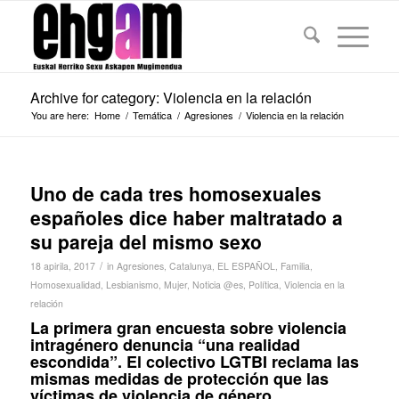
Archive for category: Violencia en la relación
You are here:
Home
/
Temática
/
Agresiones
/
Violencia en la relación
Uno de cada tres homosexuales
españoles dice haber maltratado a
su pareja del mismo sexo
/
18 apirila, 2017
in
Agresiones
,
Catalunya
,
EL ESPAÑOL
,
Familia
,
Homosexualidad
,
Lesbianismo
,
Mujer
,
Noticia @es
,
Política
,
Violencia en la
relación
La primera gran encuesta sobre violencia
intragénero denuncia “una realidad
escondida”. El colectivo LGTBI reclama las
mismas medidas de protección que las
víctimas de violencia de género.