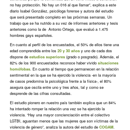
no hay protección. No hay un 016 al que llamar”, explica a este
diario Isabel González, psicóloga forense y autora del estudio
que será presentado completo en las próximas semanas. Un
trabajo que se ha nutrido a su vez de informes anteriores y tesis
anteriores como la de Antonio Ortega, que evaluó a 1.475
hombres gays españoles.
En cuanto al perfil de los encuestados, el 50% de ellos tiene una
edad comprendida entre los
20 y 30 años
y uno de cada dos
dispone de
estudios superiores
(grado o posgrado). Además, el
82% de los 900 encuestados reconoce haber vivido
situaciones
homófobas
. En cuanto al tiempo que permanecen en la relación
sentimental en la que se ha ejercido la violencia -en la mayoría
de casos predomina la psicológica frente a la física-, el 80%
asegura que oscila entre uno y tres años, tal y como se
desprende de las cifras consultadas.
El estudio pionero en nuestro país también explica que un 84%
ha intentado romper la relación una vez se ha ejercido la
violencia. “Hay una mayor concienciación entre el colectivo
LGTBI, aguantan menos que las mujeres que son víctimas de la
violencia de género”, analiza la autora del estudio de
COGAM
.