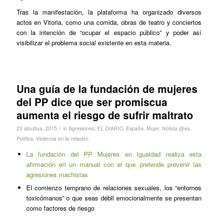
Tras la manifestación, la plataforma ha organizado diversos
actos en Vitoria, como una comida, obras de teatro y conciertos
con la intención de “ocupar el espacio público” y poder así
visibilizar el problema social existente en esta materia.
Una guía de la fundación de mujeres
del PP dice que ser promiscua
aumenta el riesgo de sufrir maltrato
/
23 abuztua, 2015
in
Agresiones
,
EL DIARIO
,
España
,
Mujer
,
Noticia @es
,
Política
,
Violencia en la relación
La fundación del PP Mujeres en Igualdad realiza esta
afirmación en un manual con el que pretende prevenir las
agresiones machistas
El comienzo temprano de relaciones sexuales, los “entornos
toxicómanos” o que seas débil emocionalmente se presentan
como factores de riesgo