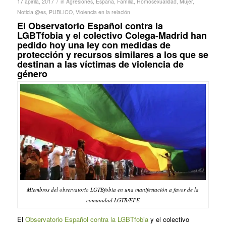
/
17 apirila, 2017
in
Agresiones
,
España
,
Familia
,
Homosexualidad
,
Mujer
,
Noticia @es
,
PUBLICO
,
Violencia en la relación
El Observatorio Español contra la
LGBTfobia y el colectivo Colega-Madrid han
pedido hoy una ley con medidas de
protección y recursos similares a los que se
destinan a las víctimas de violencia de
género
Miembros del observatorio LGTBfobia en una manifestación a favor de la
comunidad LGTB/EFE
El
Observatorio Español contra la LGBTfobia
y el colectivo