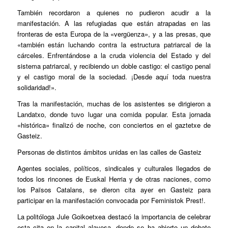
También recordaron a quienes no pudieron acudir a la
manifestación. A las refugiadas que están atrapadas en las
fronteras de esta Europa de la «vergüenza», y a las presas, que
«también están luchando contra la estructura patriarcal de la
cárceles. Enfrentándose a la cruda violencia del Estado y del
sistema patriarcal, y recibiendo un doble castigo: el castigo penal
y el castigo moral de la sociedad. ¡Desde aquí toda nuestra
solidaridad!».
Tras la manifestación, muchas de los asistentes se dirigieron a
Landatxo, donde tuvo lugar una comida popular. Esta jornada
«histórica» finalizó de noche, con conciertos en el gaztetxe de
Gasteiz.
Personas de distintos ámbitos unidas en las calles de Gasteiz
Agentes sociales, políticos, sindicales y culturales llegados de
todos los rincones de Euskal Herria y de otras naciones, como
los Països Catalans, se dieron cita ayer en Gasteiz para
participar en la manifestación convocada por Feministok Prest!.
La politóloga Jule Goikoetxea destacó la importancia de celebrar
esta cita en la capital alavesa, donde se ha abierto un debate