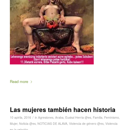
Read more
Las mujeres también hacen historia
/
10 apirila, 2016
in
Agresiones
,
Araba
,
Euskal Herria @es
,
Familia
,
Feminismo
,
Mujer
,
Noticia @es
,
NOTICIAS DE ALAVA
,
Violencia de género @es
,
Violencia
en la relación