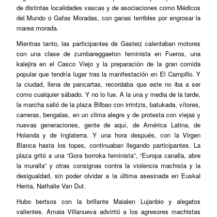
de distintas localidades vascas y de asociaciones como Médicos
del Mundo o Gafas Moradas, con ganas terribles por engrosar la
marea morada.
Mientras tanto, las participantes de Gasteiz calentaban motores
con una clase de zumbareggaeton feminista en Fueros, una
kalejira en el Casco Viejo y la preparación de la gran comida
popular que tendría lugar tras la manifestación en El Campillo. Y
la ciudad, llena de pancartas, recordaba que este no iba a ser
como cualquier sábado. Y no lo fue. A la una y media de la tarde,
la marcha salió de la plaza Bilbao con irrintzis, batukada, vítores,
carreras, bengalas, en un clima alegre y de protesta con viejas y
nuevas generaciones, gente de aquí, de América Latina, de
Holanda y de Inglaterra. Y una hora después, con la Virgen
Blanca hasta los topes, continuaban llegando participantes. La
plaza gritó a una “Gora borroka feminista”, “Europa canalla, abre
la muralla” y otras consignas contra la violencia machista y la
desigualdad, sin poder olvidar a la última asesinada en Euskal
Herria, Nathalie Van Dut.
Hubo bertsos con la brillante Maialen Lujanbio y alegatos
valientes. Amaia Villanueva advirtió a los agresores machistas