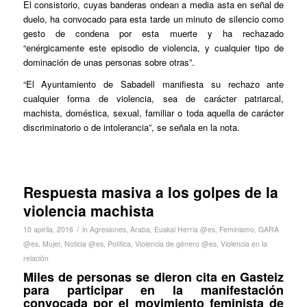
El consistorio, cuyas banderas ondean a media asta en señal de
duelo, ha convocado para esta tarde un minuto de silencio como
gesto de condena por esta muerte y ha rechazado
“enérgicamente este episodio de violencia, y cualquier tipo de
dominación de unas personas sobre otras”.
“El Ayuntamiento de Sabadell manifiesta su rechazo ante
cualquier forma de violencia, sea de carácter patriarcal,
machista, doméstica, sexual, familiar o toda aquella de carácter
discriminatorio o de intolerancia”, se señala en la nota.
Respuesta masiva a los golpes de la
violencia machista
/
10 apirila, 2016
in
Agresiones
,
Araba
,
Euskal Herria @es
,
Feminismo
,
GARA
@es
,
Mujer
,
Noticia @es
,
Política
,
Violencia de género @es
,
Violencia en la
relación
Miles de personas se dieron cita en Gasteiz
para participar en la manifestación
convocada por el movimiento feminista de