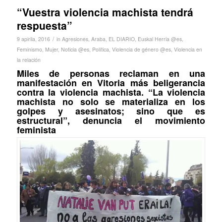
“Vuestra violencia machista tendrá
respuesta”
/
9 apirila, 2016
in
Agresiones
,
Araba
,
EL DIARIO
,
Euskal Herria @es
,
Feminismo
,
Mujer
,
Noticia @es
,
Política
,
Violencia de género @es
,
Violencia en
la relación
Miles de personas reclaman en una
manifestación en Vitoria más beligerancia
contra la violencia machista. “La violencia
machista no solo se materializa en los
golpes y asesinatos; sino que es
estructural”, denuncia el movimiento
feminista