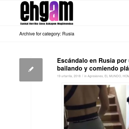
Archive for category: Rusia
Escándalo en Rusia por 
bailando y comiendo plá
/
19 urtarrila, 2018
in
Agresiones
,
EL MUNDO
,
HOM