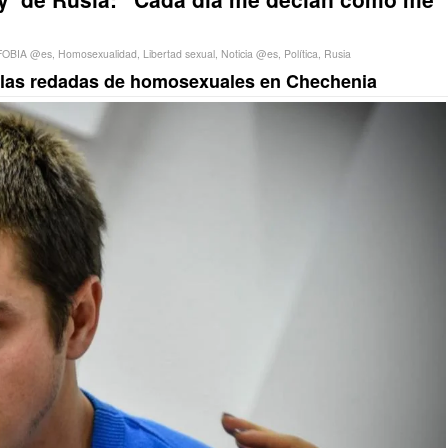
OBIA @es
,
Homosexualidad
,
Libertad sexual
,
Noticia @es
,
Política
,
Rusia
e las redadas de homosexuales en Chechenia