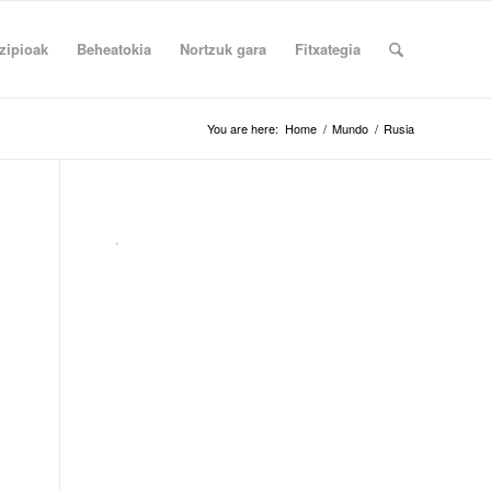
zipioak
Beheatokia
Nortzuk gara
Fitxategia
You are here:
Home
/
Mundo
/
Rusia
.