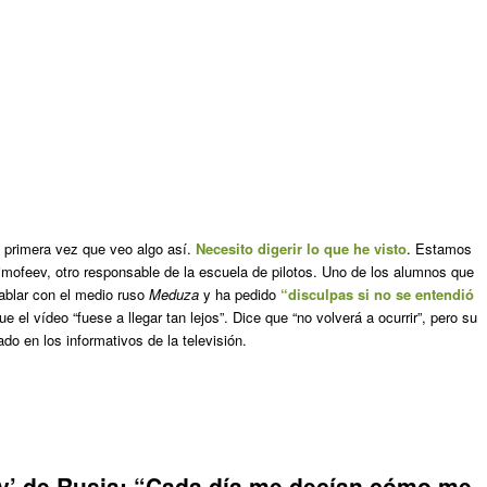
a primera vez que veo algo así.
Necesito digerir lo que he visto
. Estamos
Timofeev, otro responsable de la escuela de pilotos. Uno de los alumnos que
hablar con el medio ruso
Meduza
y ha pedido
“disculpas si no se entendió
 el vídeo “fuese a llegar tan lejos”. Dice que “no volverá a ocurrir”, pero su
do en los informativos de la televisión.
y’ de Rusia: “Cada día me decían cómo me