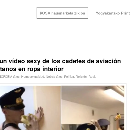
KOSA hausnarketa zikloa
Yogyakartako Print
un vídeo sexy de los cadetes de aviación
tanos en ropa interior
OFOBIA @es
,
Homosexualidad
,
Noticia @es
,
Política
,
Religión
,
Rusia