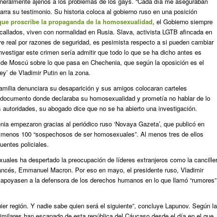
eneralmente ajenos a los problemas de los gays. “Cada día me aseguraban
ra su testimonio. Su historia coloca al gobierno ruso en una posición
que proscribe la propaganda de la homosexualidad
, el Gobierno siempre
callados, viven con normalidad en Rusia. Slava, activista LGTB afincada en
 real por razones de seguridad, es pesimista respecto a si pueden cambiar
Investigar este crimen sería admitir que todo lo que se ha dicho antes es
rol de Moscú sobre lo que pasa en Chechenia, que según la oposición es el
ey’ de Vladimir Putin en la zona.
amilia denunciara su desaparición y sus amigos colocaran carteles
n documento donde declaraba su homosexualidad y prometía no hablar de lo
 autoridades, su abogado dice que no se ha abierto una investigación.
nia empezaron gracias al periódico ruso ‘Novaya Gazeta’, que publicó en
 al menos 100 “sospechosos de ser homosexuales”. Al menos tres de ellos
uentes policiales.
uales ha despertado la preocupación de líderes extranjeros como la cancille
rancés, Emmanuel Macron. Por eso en mayo, el presidente ruso, Vladimir
ue apoyasen a la defensora de los derechos humanos en lo que llamó “rumores”
ier región. Y nadie sabe quien será el siguiente”, concluye Lapunov. Según la
milares han escapado de esta república del Cáucaso desde el día en el que