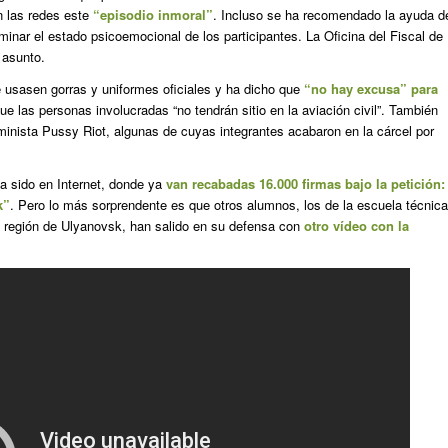
n las redes este
“episodio inmoral”
. Incluso se ha recomendado la ayuda d
inar el estado psicoemocional de los participantes. La Oficina del Fiscal de
 asunto.
ue usasen gorras y uniformes oficiales y ha dicho que
“no hay excusa” para
que las personas involucradas “no tendrán sitio en la aviación civil”. También
inista Pussy Riot, algunas de cuyas integrantes acabaron en la cárcel por
a sido en Internet, donde ya
van recabadas 16.000 firmas bajo la petición:
k”
. Pero lo más sorprendente es que otros alumnos, los de la escuela técnica
a región de Ulyanovsk, han salido en su defensa con
otro vídeo con la