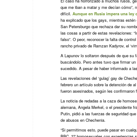
El caso ha horrorizado a muchos rusos, g
que me iban a matar y me decían cómo”, nar
difícil.
Aunque en Rusia impera una ley 
ha explicado que los gays, mientras estén 
San Petersburgo que rechaza dar su nombre
las cosas a partir de estas revelaciones: “
falso”. O peor, reconocer la falta de cont
rancho privado de Ramzan Kadyrov, el ‘virr
A Lapunov lo soltaron después de que su f
buscándolo. Pero antes tuvo que firmar u
sucedido. A pesar de haber informado a las
Las revelaciones del ‘gulag’ gay de Cheche
febrero un artículo sobre la detención de
fueron asesinados, según les confirmaron f
La noticia de redadas a la caza de homosex
alemana, Angela Merkel, o el presidente f
Putin, pidió a las fuerzas de seguridad q
de abusos en Chechenia.
“Si permitimos esto, puede pasar en cualqu
BBC, 27 homosexuales con experiencias si