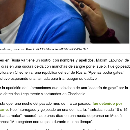
 rueda de prensa en Moscú. ALEXANDER NEMENOVAFP-PHOTO
s en Rusia ya tiene un rostro, con nombres y apellidos. Maxim Lapunov, de
 días en una oscura celda con manchas de sangre por el suelo. Fue golpead
licía en Chechenia, una república del sur de Rusia. “Apenas podía gatear
stuvo esperando una llamada para ir a recoger su cadáver.
 la aparición de informaciones que hablaban de una “cacería de gays” por la
 detenidos ilegalmente y torturados en Chechenia.
asta que, una noche del pasado mes de marzo pasado,
fue detenido por
isano
. Fue interrogado y golpeado en una comisaría. “Entraban cada 10 o 15
iban a matar”, recordó hace unos días en una rueda de prensa en Moscú
anos: “Me pegaban con un palo durante mucho tiempo”.