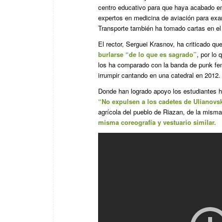
centro educativo para que haya acabado e
expertos en medicina de aviación para exam
Transporte también ha tomado cartas en el
El rector, Serguei Krasnov, ha criticado q
burlarse “de lo que es sagrado”
, por lo 
los ha comparado con la banda de punk fem
irrumpir cantando en una catedral en 2012.
Donde han logrado apoyo los estudiantes h
“No expulsen a los cadetes de Ulianovs
agrícola del pueblo de Riazan, de la mism
misma coreografía y vestuario similar.