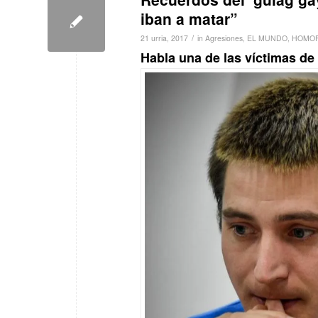
iban a matar”
/
21 urria, 2017
in
Agresiones
,
EL MUNDO
,
HOMOF
Habla una de las víctimas d