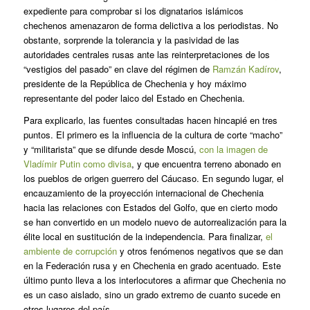
expediente para comprobar si los dignatarios islámicos
chechenos amenazaron de forma delictiva a los periodistas. No
obstante, sorprende la tolerancia y la pasividad de las
autoridades centrales rusas ante las reinterpretaciones de los
“vestigios del pasado” en clave del régimen de
Ramzán Kadírov
,
presidente de la República de Chechenia y hoy máximo
representante del poder laico del Estado en Chechenia.
Para explicarlo, las fuentes consultadas hacen hincapié en tres
puntos. El primero es la influencia de la cultura de corte “macho”
y “militarista” que se difunde desde Moscú,
con la imagen de
Vladímir Putin como divisa
, y que encuentra terreno abonado en
los pueblos de origen guerrero del Cáucaso. En segundo lugar, el
encauzamiento de la proyección internacional de Chechenia
hacia las relaciones con Estados del Golfo, que en cierto modo
se han convertido en un modelo nuevo de autorrealización para la
élite local en sustitución de la independencia. Para finalizar,
el
ambiente de corrupción
y otros fenómenos negativos que se dan
en la Federación rusa y en Chechenia en grado acentuado. Este
último punto lleva a los interlocutores a afirmar que Chechenia no
es un caso aislado, sino un grado extremo de cuanto sucede en
otros lugares del país.