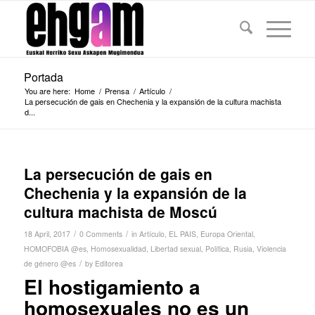
Portada
You are here:
Home
/
Prensa
/
Artículo
/
La persecución de gais en Chechenia y la expansión de la cultura machista
d...
La persecución de gais en
Chechenia y la expansión de la
cultura machista de Moscú
/
/
18 April, 2017
0 Comments
in
Artículo
,
EL PAIS
,
Europa Oriental
,
HOMOFOBIA @es
,
Homosexualidad
,
Libertad sexual
,
Política
,
Rusia
,
Violencia
/
de género @es
by
Editorea
El hostigamiento a
homosexuales no es un