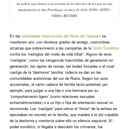
La policía rusa detiene a un activista de los derechos de los gais en una
manifestación en San Petersburgo en mayo de 2016. FOTO: GETTY /
VÍDEO: REUTERS
En las
sociedades tradicionales del Norte del Cáucaso
se
mantienen aún, con diversos grados de arraigo, costumbres
arcaicas que sobrevivieron a las campañas de la
Unión Soviética
contra los “vestigios del modo de vida tribal”. Alguno de esos
“vestigios”, como las venganzas trasmitidas de generación en
generación, los raptos de novias, las bodas forzadas o el cruel
castigo de la “deshonra” familiar, todavía se dan en las
comunidades autóctonas del sur de Rusia. Según los usos
ancestrales, el varón cabeza de familia tenía potestad, por
ejemplo, para juzgar a una hija o una hermana por su
“comportamiento ligero” (como relaciones sexuales
extramatrimoniales) o a un hijo o hija de orientación sexual no
reconocida. Los “castigos” para salvar el “honor” de la estirpe se
ejecutaban en secreto en la familia, que mataba a la (el) culpable
de la deshonra y mantenía sobre ello un silencio sepulcral. El
poder soviético, si llegaba a descubrir los crímenes, los