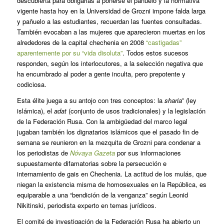
descubierta para obligarlas a ponerse el pañuelo y la normativa
vigente hasta hoy en la Universidad de Grozni impone falda larga
y pañuelo a las estudiantes, recuerdan las fuentes consultadas.
También evocaban a las mujeres que aparecieron muertas en los
alrededores de la capital chechenia en 2008
“castigadas”
aparentemente por su “vida disoluta”
. Todos estos sucesos
responden, según los interlocutores, a la selección negativa que
ha encumbrado al poder a gente inculta, pero prepotente y
codiciosa.
Esta élite juega a su antojo con tres conceptos: la
sharia
” (ley
islámica), el
adat
(conjunto de usos tradicionales) y la legislación
de la Federación Rusa. Con la ambigüedad del marco legal
jugaban también los dignatarios islámicos que el pasado fin de
semana se reunieron en la mezquita de Grozni para condenar a
los periodistas de
Nóvaya Gazeta
por sus informaciones
supuestamente difamatorias sobre la persecución e
internamiento de gais en Chechenia. La actitud de los mulás, que
niegan la existencia misma de homosexuales en la República, es
equiparable a una “bendición de la venganza” según Leonid
Nikitinski, periodista experto en temas jurídicos.
El comité de investigación de la Federación Rusa ha abierto un