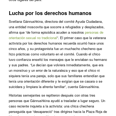
Lucha por los derechos humanos
Svetlana Gánnushkina, directora del comité Ayuda Ciudadana,
una entidad moscovita que socorre a refugiados y desplazados,
afirma que “de forma episódica acuden a nosotros
personas de
orientación sexual no tradicional
”. El primer caso que la veterana
activista por los derechos humanos recuerda ocurrió hace unos
cinco años, y su protagonista fue un muchacho checheno que
hizo prácticas como voluntario en el comité. Cuando el chico
tuvo confianza enseñó los mensajes que le enviaban su hermano
y sus padres. “Le decían que volviera inmediatamente, que era
un monstruo y un error de la naturaleza y eso que el chico ni
siquiera tenía una pareja, solo que sus familiares entendían que
tenía una orientación diferente y le exigían que se casara o se
suicidara y limpiara la afrenta familiar”, cuenta Gánnushkina.
Historias semejantes se repitieron después con otras tres
personas que Gánnushkina ayudó a trasladar a lugar seguro. Un
caso reciente inquieta a la activista: una chica chechena
perseguida que “desapareció” tras dirigirse hacia la Plaza Roja de