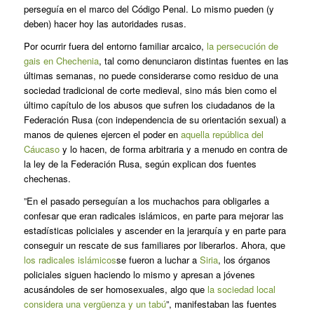
perseguía en el marco del Código Penal. Lo mismo pueden (y
deben) hacer hoy las autoridades rusas.
Por ocurrir fuera del entorno familiar arcaico,
la persecución de
gais en Chechenia
, tal como denunciaron distintas fuentes en las
últimas semanas, no puede considerarse como residuo de una
sociedad tradicional de corte medieval, sino más bien como el
último capítulo de los abusos que sufren los ciudadanos de la
Federación Rusa (con independencia de su orientación sexual) a
manos de quienes ejercen el poder en
aquella república del
Cáucaso
y lo hacen, de forma arbitraria y a menudo en contra de
la ley de la Federación Rusa, según explican dos fuentes
chechenas.
”En el pasado perseguían a los muchachos para obligarles a
confesar que eran radicales islámicos, en parte para mejorar las
estadísticas policiales y ascender en la jerarquía y en parte para
conseguir un rescate de sus familiares por liberarlos. Ahora, que
los radicales islámicos
se fueron a luchar a
Siria
, los órganos
policiales siguen haciendo lo mismo y apresan a jóvenes
acusándoles de ser homosexuales, algo que
la sociedad local
considera una vergüenza y un tabú
”, manifestaban las fuentes