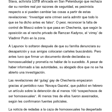
Slava, activista LGTB afincada en San Petersburgo que rechaza
dar su nombre real por razones de seguridad, es pesimista
respecto a si pueden cambiar las cosas a partir de estas
revelaciones: “Investigar este crimen sería admitir que todo lo
que se ha dicho antes es falso”. O peor, reconocer la falta de
control de Moscú sobre lo que pasa en Chechenia, que según la
oposición es el rancho privado de Ramzan Kadyrov, el ‘virrey’ de
Vladimir Putin en la zona.
A Lapunov lo soltaron después de que su familia denunciara su
desaparición y sus amigos colocaran carteles buscándolo. Pero
antes tuvo que firmar un documento donde declaraba su
homosexualidad y prometía no hablar de lo sucedido. A pesar de
haber informado a las autoridades, su abogado dice que no se ha
abierto una investigación.
Las revelaciones del ‘gulag’ gay de Chechenia empezaron
gracias al periódico ruso ‘Novaya Gazeta’, que publicó en febrero
un artículo sobre la detención de al menos 100 “sospechosos de
ser homosexuales”. Al menos tres de ellos fueron asesinados,
según les confirmaron fuentes policiales.
La noticia de redadas a la caza de homosexuales ha despertado