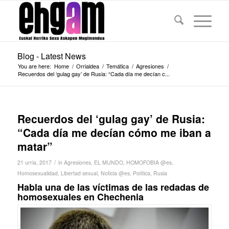
Blog - Latest News
You are here:
Home
/
Orrialdea
/
Temática
/
Agresiones
/
Recuerdos del ‘gulag gay’ de Rusia: “Cada día me decían c...
Recuerdos del ‘gulag gay’ de Rusia:
“Cada día me decían cómo me iban a
matar”
/
21 urria, 2017
in
Agresiones
,
EL MUNDO
,
HOMOFOBIA @es
,
Homosexualidad
,
Libertad sexual
,
Noticia @es
,
Política
,
Rusia
Habla una de las víctimas de las redadas de
homosexuales en Chechenia