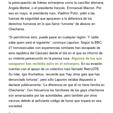
la preocupación de líderes extranjeros como la canciller alemana,
Angela Merkel, o el presidente francés, Emmanuel Macron. Por
eso en mayo, el presidente ruso, Vladimir Putin, pidió a las
fuerzas de seguridad que apoyasen a la defensora de los
derechos humanos en lo que llamó “rumores” de abusos en
Chechenia.
“Si permitimos esto, puede pasar en cualquier región. Y nadie
sabe quien será el siguiente”, concluye Lapunov. Según la BBC,
27 homosexuales con experiencias similares han escapado de
esta república del Cáucaso desde el día en el que se informó de
su violenta persecución en la prensa rusa.
Algunos de los que
escaparon han recibido asilo en el extranjero
. En su evasión
cuentan con el apoyo de un colectivo ruso llamado Red-LGTB.
Su líder, Igor Kochetkov, recuerda que “hay otros gais que han
denunciado torturas”, pero sólo Lapunov estaba dispuesto a
declarar públicamente: “La diferencia es que él no tiene familia en
Chechenia”. Con frecuencia los familiares de los gays chechenos
son amenazados por las autoridades, pero también por otros
vecinos debido al asfixiante código de honor que impera en esa
sociedad.