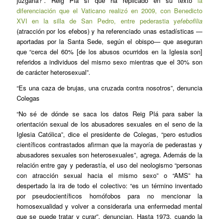
juzgarla?”. Reig Pla sí que ha replicado en su texto
la
diferenciación que el Vaticano realizó en 2009, con Benedicto
XVI en la silla de San Pedro, entre pederastia y
efebofilia
(atracción por los efebos) y ha referenciado unas estadísticas —
aportadas por la Santa Sede, según el obispo— que aseguran
que “cerca del 60% [de los abusos ocurridos en la Iglesia son]
referidos a individuos del mismo sexo mientras que el 30% son
de carácter heterosexual”.
“Es una caza de brujas, una cruzada contra nosotros”, denuncia
Colegas
“No sé de dónde se saca los datos Reig Plá para saber la
orientación sexual de los abusadores sexuales en el seno de la
Iglesia Católica”, dice el presidente de Colegas, “pero estudios
científicos contrastados afirman que la mayoría de pederastas y
abusadores sexuales son heterosexuales”, agrega. Además de la
relación entre gay y pederastía, el uso del neologismo “personas
con atracción sexual hacia el mismo sexo” o “AMS” ha
despertado la ira de todo el colectivo: “es un término inventado
por pseudocientíficos homófobos para no mencionar la
homosexualidad y volver a considerarla una enfermedad mental
que se puede tratar y curar”, denuncian. Hasta 1973, cuando la