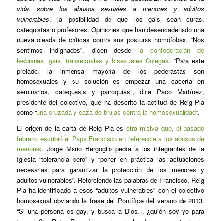
vida: sobre los abusos sexuales a menores y adultos
vulnerables
, la posibilidad de que los gais sean curas,
catequistas o profesores. Opiniones que han desencadenado una
nueva oleada de críticas contra sus posturas homófobas. “Nos
sentimos indignados”, dicen desde
la confederación de
lesbianas, gais, transexuales y bisexuales Colegas
. “Para este
prelado, la inmensa mayoría de los pederastas son
homosexuales y su solución es empezar una cacería en
seminarios, catequesis y parroquias”, dice Paco Martínez,
presidente del colectivo, que ha descrito la actitud de Reig Pla
como “
una cruzada y caza de brujas contra la homosexualidad
”.
El origen de la carta de Reig Pla es
otra misiva que, el pasado
febrero, escribió el Papa Francisco en referencia a los abusos de
menores
. Jorge Mario Bergoglio pedía a los integrantes de la
Iglesia “tolerancia cero” y “poner en práctica las actuaciones
necesarias para garantizar la protección de los menores y
adultos vulnerables”. Retorciendo las palabras de Francisco, Reig
Pla ha identificado a esos “adultos vulnerables” con el colectivo
homosexual obviando la frase del Pontífice del verano de 2013:
“Si una persona es gay, y busca a Dios… ¿quién soy yo para