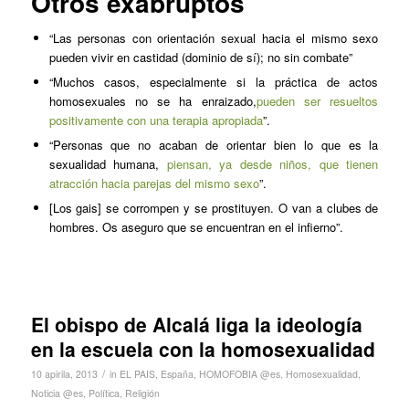
Otros exabruptos
“Las personas con orientación sexual hacia el mismo sexo
pueden vivir en castidad (dominio de sí); no sin combate”
“Muchos casos, especialmente si la práctica de actos
homosexuales no se ha enraizado,
pueden ser resueltos
positivamente con una terapia apropiada
”.
“Personas que no acaban de orientar bien lo que es la
sexualidad humana,
piensan, ya desde niños, que tienen
atracción hacia parejas del mismo sexo
”.
[Los gais] se corrompen y se prostituyen. O van a clubes de
hombres. Os aseguro que se encuentran en el infierno”.
El obispo de Alcalá liga la ideología
en la escuela con la homosexualidad
/
10 apirila, 2013
in
EL PAIS
,
España
,
HOMOFOBIA @es
,
Homosexualidad
,
Noticia @es
,
Política
,
Religión