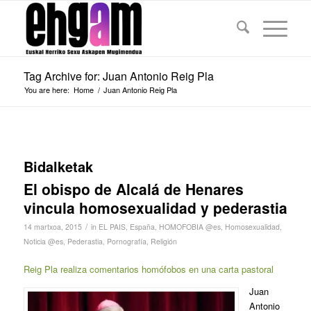
Tag Archive for: Juan Antonio Reig Pla
You are here:
Home
/
Juan Antonio Reig Pla
Bidalketak
El obispo de Alcalá de Henares
vincula homosexualidad y pederastia
/
14 martxoa, 2015
in
EL PAIS
,
España
,
HOMOFOBIA @es
,
Homosexualidad
,
Noticia @es
,
Pederastia
,
Pornografía
,
Religión
Reig Pla realiza comentarios homófobos en una carta pastoral
Juan
Antonio