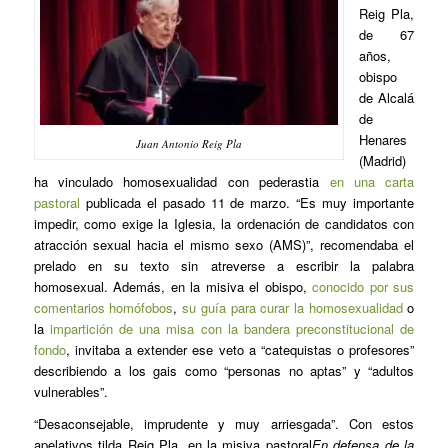
Reig Pla,
de 67
años,
obispo
de Alcalá
de
Henares
Juan Antonio Reig Pla
(Madrid)
ha vinculado homosexualidad con pederastia
en una carta
pastoral
publicada el pasado 11 de marzo. “Es muy importante
impedir, como exige la Iglesia, la ordenación de candidatos con
atracción sexual hacia el mismo sexo (AMS)”, recomendaba el
prelado en su texto sin atreverse a escribir la palabra
homosexual. Además, en la misiva el obispo,
conocido por sus
comentarios homófobos
,
su guía para curar la homosexualidad
o
la
impartición de una misa con la bandera preconstitucional de
fondo
, invitaba a extender ese veto a “catequistas o profesores”
describiendo a los gais como “personas no aptas” y “adultos
vulnerables”.
“Desaconsejable, imprudente y muy arriesgada”. Con estos
apelativos tilda Reig Pla, en la misiva pastoral
En defensa de la