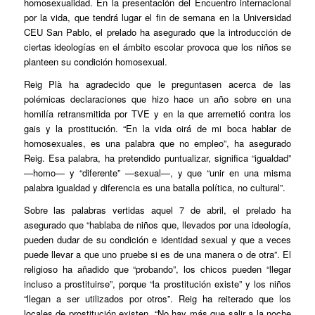
homosexualidad. En la presentación del Encuentro internacional
por la vida, que tendrá lugar el fin de semana en la Universidad
CEU San Pablo, el prelado ha asegurado que la introducción de
ciertas ideologías en el ámbito escolar provoca que los niños se
planteen su condición homosexual.
Reig Plà ha agradecido que le preguntasen acerca de las
polémicas declaraciones que hizo hace un año sobre en una
homilía retransmitida por TVE y en la que arremetió contra los
gais y la prostitución. “En la vida oirá de mi boca hablar de
homosexuales, es una palabra que no empleo”, ha asegurado
Reig. Esa palabra, ha pretendido puntualizar, significa “igualdad”
—homo— y “diferente” —sexual—, y que “unir en una misma
palabra igualdad y diferencia es una batalla política, no cultural”.
Sobre las palabras vertidas aquel 7 de abril, el prelado ha
asegurado que “hablaba de niños que, llevados por una ideología,
pueden dudar de su condición e identidad sexual y que a veces
puede llevar a que uno pruebe si es de una manera o de otra”. El
religioso ha añadido que “probando”, los chicos pueden “llegar
incluso a prostituirse”, porque “la prostitución existe” y los niños
“llegan a ser utilizados por otros”. Reig ha reiterado que los
locales de prostitución existen. “No hay más que salir a la noche