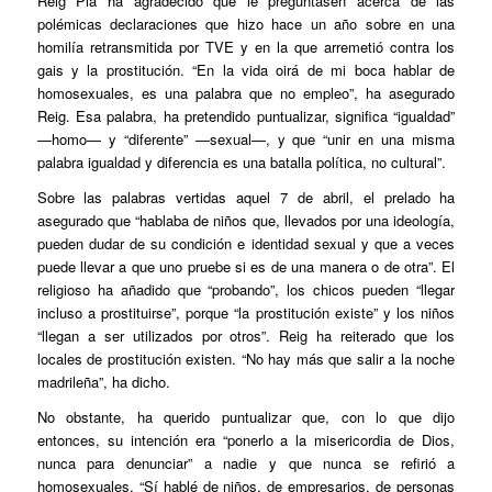
Reig Plà ha agradecido que le preguntasen acerca de las
polémicas declaraciones que hizo hace un año sobre en una
homilía retransmitida por TVE y en la que arremetió contra los
gais y la prostitución. “En la vida oirá de mi boca hablar de
homosexuales, es una palabra que no empleo”, ha asegurado
Reig. Esa palabra, ha pretendido puntualizar, significa “igualdad”
—homo— y “diferente” —sexual—, y que “unir en una misma
palabra igualdad y diferencia es una batalla política, no cultural”.
Sobre las palabras vertidas aquel 7 de abril, el prelado ha
asegurado que “hablaba de niños que, llevados por una ideología,
pueden dudar de su condición e identidad sexual y que a veces
puede llevar a que uno pruebe si es de una manera o de otra”. El
religioso ha añadido que “probando”, los chicos pueden “llegar
incluso a prostituirse”, porque “la prostitución existe” y los niños
“llegan a ser utilizados por otros”. Reig ha reiterado que los
locales de prostitución existen. “No hay más que salir a la noche
madrileña”, ha dicho.
No obstante, ha querido puntualizar que, con lo que dijo
entonces, su intención era “ponerlo a la misericordia de Dios,
nunca para denunciar” a nadie y que nunca se refirió a
homosexuales. “Sí hablé de niños, de empresarios, de personas