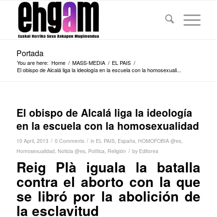
Portada
You are here:
Home
/
MASS-MEDIA
/
EL PAIS
/
El obispo de Alcalá liga la ideología en la escuela con la homosexuali...
El obispo de Alcalá liga la ideología
en la escuela con la homosexualidad
/
/
10 April, 2013
0 Comments
in
EL PAIS
,
España
,
HOMOFOBIA @es
,
/
Homosexualidad
,
Noticia @es
,
Política
,
Religión
by
Editorea
Reig Plà iguala la batalla
contra el aborto con la que
se libró por la abolición de
la esclavitud