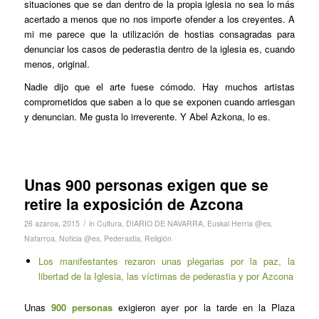
situaciones que se dan dentro de la propia iglesia no sea lo más
acertado a menos que no nos importe ofender a los creyentes. A
mi me parece que la utilización de hostias consagradas para
denunciar los casos de pederastia dentro de la iglesia es, cuando
menos, original.
Nadie dijo que el arte fuese cómodo. Hay muchos artistas
comprometidos que saben a lo que se exponen cuando arriesgan
y denuncian. Me gusta lo irreverente. Y Abel Azkona, lo es.
Unas 900 personas exigen que se
retire la exposición de Azcona
/
26 azaroa, 2015
in
Cultura
,
DIARIO DE NAVARRA
,
Euskal Herria @es
,
Nafarroa
,
Noticia @es
,
Pederastia
,
Religión
Los manifestantes rezaron unas plegarias por la paz, la
libertad de la Iglesia, las víctimas de pederastia y por Azcona
Unas
900 personas
exigieron ayer por la tarde en la Plaza