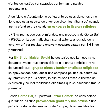
cientos de hostias consagradas conforman la palabra
“pederastia”).
A su juicio el Ayuntamiento es “garante de esos derechos y no
tiene que estar esperando a ver qué dicen los tribunales” cuando
“se ha ofendido y se ha ido
en contra de la libertad religiosa
“.
UPN ha rechazado dos enmiendas, una propuesta de Geroa Bai
y PSOE, en la que matizaba instar al autor a la retirada de la
obra ‘Amén’ por resultar ofensiva y otra presentada por EH Bildu
y Aranzadi.
Por
EH Bildu
,
Maider Beloki
ha sostenido que la muestra ha
desatado “varias reacciones debido a la carga simbólica” y ha
denunciado que “
grupos ultras y fundamentalistas religiosos
ha aprovechado para lanzar una campaña política en contra del
ayuntamiento y su alcalde”, lo que “busca limitar la libertad de
expresión y ocultar realidades durísimas que se esconden tras la
polémica”.
Desde
Geroa Bai
, su portavoz,
Itziar Gómez
, ha considerado
que ‘Amén’ es “una
provocación gratuita y una ofensa
a una
parte importante de nuestra ciudad” y que, desaparecidas las