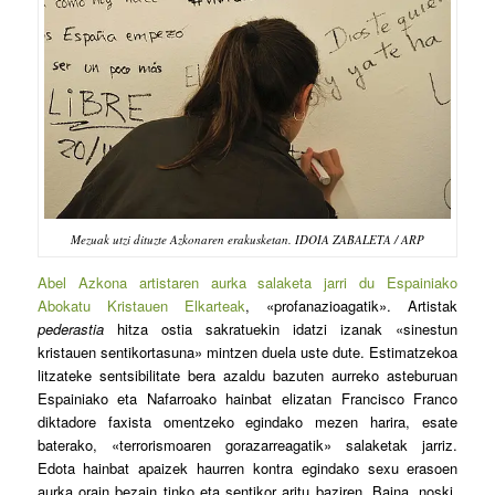
Mezuak utzi dituzte Azkonaren erakusketan. IDOIA ZABALETA / ARP
A
bel Azkona artistaren aurka salaketa jarri du Espainiako
Abokatu Kristauen Elkarteak
, «profanazioagatik». Artistak
pederastia
hitza ostia sakratuekin idatzi izanak «sinestun
kristauen sentikortasuna» mintzen duela uste dute. Estimatzekoa
litzateke sentsibilitate bera azaldu bazuten aurreko asteburuan
Espainiako eta Nafarroako hainbat elizatan Francisco Franco
diktadore faxista omentzeko egindako mezen harira, esate
baterako, «terrorismoaren gorazarreagatik» salaketak jarriz.
Edota hainbat apaizek haurren kontra egindako sexu erasoen
aurka orain bezain tinko eta sentikor aritu baziren. Baina, noski,