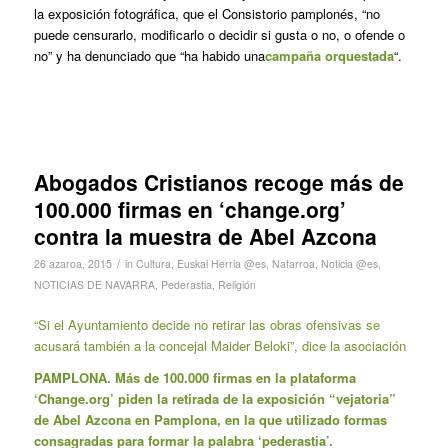
la exposición fotográfica, que el Consistorio pamplonés, “no
puede censurarlo, modificarlo o decidir si gusta o no, o ofende o
no” y ha denunciado que “ha habido una
campaña orquestada
“.
Abogados Cristianos recoge más de
100.000 firmas en ‘change.org’
contra la muestra de Abel Azcona
/
26 azaroa, 2015
in
Cultura
,
Euskal Herria @es
,
Nafarroa
,
Noticia @es
,
NOTICIAS DE NAVARRA
,
Pederastia
,
Religión
“Si el Ayuntamiento decide no retirar las obras ofensivas se
acusará también a la concejal Maider Beloki”, dice la asociación
PAMPLONA. Más de 100.000 firmas en la plataforma
‘Change.org’ piden la retirada de la exposición “vejatoria”
de Abel Azcona en Pamplona, en la que utilizado formas
consagradas para formar la palabra ‘pederastia’.