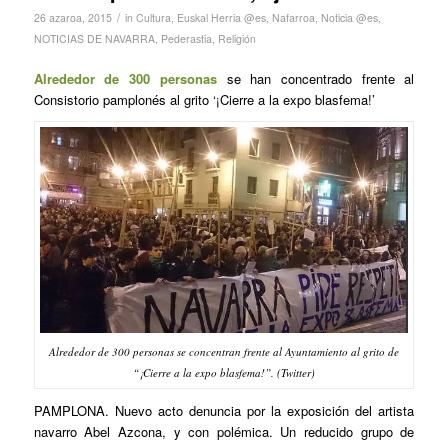
/
26 azaroa, 2015
in
Cultura
,
Euskal Herria @es
,
Nafarroa
,
Noticia @es
,
NOTICIAS DE NAVARRA
,
Pederastia
,
Religión
Alrededor de 300 personas
se han concentrado frente al
Consistorio pamplonés al grito ‘¡Cierre a la expo blasfema!’
Alrededor de 300 personas se concentran frente al Ayuntamiento al grito de
“¡Cierre a la expo blasfema!”. (Twitter)
PAMPLONA. Nuevo acto denuncia por la exposición del artista
navarro Abel Azcona, y con polémica. Un reducido grupo de