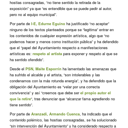
hostias consagradas, “no tiene sentido la retirada de la
exposición” ya que “es entendible que se puede pedir al autor,
pero no al equipo municipal”.
Por parte de
I-E, Edurne Eguino
ha justificado “no aceptar”
ninguno de los textos planteados porque se “legitima” entrar en
los contenidos de cualquier expresión artística, algo que “no
podemos hacer y menos como institución pública” y ha defendido
que el “papel del Ayuntamiento respecto a manifestaciones
artísticas es:
respeto al artista
para exponer y respeto al que se
ha sentido ofendido”.
Desde el
PSN, Maite Esporrín
ha lamentado las amenazas que
ha sufrido el alcalde y el artista, “son intolerables y las
condenamos con la más rotunda energía”, y ha defendido que la
obligación del Ayuntamiento es “velar por una correcta
convivencia” y así “creemos que debe ser
el propio autor el
que la retire
“, tras denunciar que “alcanzar fama agrediendo no
tiene sentido”.
Por parte de
Aranzadi, Armando Cuenca
, ha indicado que el
contenido polémico, las hostias consagradas, se ha solucionado
“sin intervención del Ayuntamiento” y ha considerado respecto a