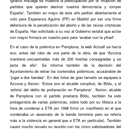
Ignacio Arsuaga se muestra la preocupación por la “irrupción de
partidos que quieren destruir nuestra democracia y romper
España”. También en mayo de este año pedían abiertamente el
voto para Esperanza Aguirre (PP) en Madrid por ser una firme
defensora de la penalización del aborto y de las raíces cristianas
de España. Han solicitado a su vez al Gobierno estatal que actúe
con mayor firmeza en nuestro país para “acabar con la yihad”.
En el caso de la polémica en Pamplona, la web
Actuall
se hacía
eco, antes del robo de una parte de la obra, de que “Azcona
mantiene secuestradas más de 200 hostias consagradas y se
jacta de ello”. Se informa también de la decisión del
Ayuntamiento de retirar los contenidos polémicos, acusándole de
“jugar a dos bandas”. En dos fotos de gran tamaño se equipara a
Azcona y Asiron: “Estos son el alcalde cómplice, de Bildu, y el
‘artista’ del delito de profanación en Pamplona”. “Asiron, alcalde
de Pamplona con el partido proetarra Bildu, también ha sido
protagonista de varias polémicas, sobre todo por su tibieza a la
hora de condenar a ETA (en 1998 firmó un manifiesto en el que
condenaba un asesinato de la banda terrorista pero se refería
más a la violencia en general que a ETA en particular). También
causó mucho revuelo su reunión con los cinco saboteadores del