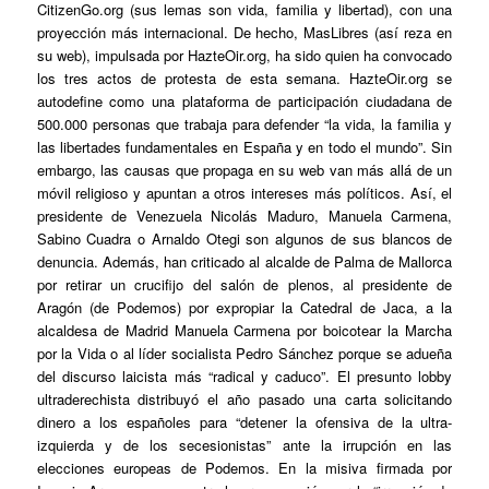
CitizenGo.org (sus lemas son vida, familia y libertad), con una
proyección más internacional. De hecho, MasLibres (así reza en
su web), impulsada por HazteOir.org, ha sido quien ha convocado
los tres actos de protesta de esta semana. HazteOir.org se
autodefine como una plataforma de participación ciudadana de
500.000 personas que trabaja para defender “la vida, la familia y
las libertades fundamentales en España y en todo el mundo”. Sin
embargo, las causas que propaga en su
web
van más allá de un
móvil religioso y apuntan a otros intereses más políticos. Así, el
presidente de Venezuela Nicolás Maduro, Manuela Carmena,
Sabino Cuadra o Arnaldo Otegi son algunos de sus blancos de
denuncia. Además, han criticado al alcalde de Palma de Mallorca
por retirar un crucifijo del salón de plenos, al presidente de
Aragón (de Podemos) por expropiar la Catedral de Jaca, a la
alcaldesa de Madrid Manuela Carmena por boicotear la Marcha
por la Vida o al líder socialista Pedro Sánchez porque se adueña
del discurso laicista más “radical y caduco”. El presunto lobby
ultraderechista distribuyó el año pasado una carta solicitando
dinero a los españoles para “detener la ofensiva de la ultra-
izquierda y de los secesionistas” ante la irrupción en las
elecciones europeas de Podemos. En la misiva firmada por