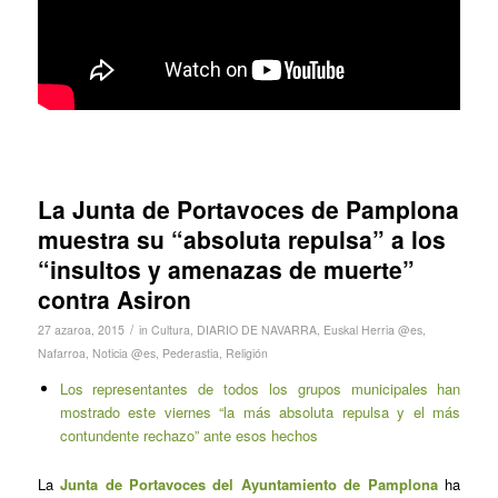
La Junta de Portavoces de Pamplona
muestra su “absoluta repulsa” a los
“insultos y amenazas de muerte”
contra Asiron
/
27 azaroa, 2015
in
Cultura
,
DIARIO DE NAVARRA
,
Euskal Herria @es
,
Nafarroa
,
Noticia @es
,
Pederastia
,
Religión
Los representantes de todos los grupos municipales han
mostrado este viernes “la más absoluta repulsa y el más
contundente rechazo” ante esos hechos
La
Junta de Portavoces del Ayuntamiento de Pamplona
ha