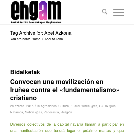
Tag Archive for: Abel Azkona
You are here:
Home
/
Abel Azkona
Bidalketak
Convocan una movilización en
Iruñea contra el «fundamentalismo»
cristiano
/
28 azaroa, 2015
in
Agresiones
,
Cultura
,
Euskal Herria @es
,
GARA @es
,
Nafarroa
,
Noticia @es
,
Pederastia
,
Religión
Diversos colectivos de la capital navarra llaman a participar en
una manifestación que tendrá lugar el próximo martes y que