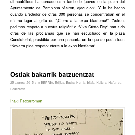
ultracatólicos ha coreado esta tarde de jueves en la plaza del
Ayuntamiento de Pamplona “Asiron, ejecución”. Y lo ha hecho
cuando alrededor de otras 300 personas se concentraban en el
mismo lugar al grito de “¡Cierre a la expo blasfema!”. “Asiron,
pedimos respeto a nuestra religión” o “Viva Cristo Rey” han sido
otras de las proclamas que se han escuchado en la plaza
Consistorial, presidida por una pancarta en la que se podía leer:
“Navarra pide respeto: cierre a la expo blasfema”.
Ostiak bakarrik batzuentzat
/
25 azaroa, 2015
in
BERRIA
,
Erlijioa
,
Euskal Herria
,
Iritzia
,
Kultura
,
Nafarroa
,
Pederastia
Iñaki Petxarroman