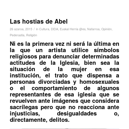
Las hostias de Abel
/
26 azaroa, 2015
in
Cultura
,
DEIA
,
Euskal Herria @es
,
Nafarroa
,
Opinión
,
Pederastia
,
Religión
Ni es la primera vez ni será la última en
la que un artista utilice símbolos
religiosos para denunciar determinadas
actitudes de la Iglesia, bien sea la
situación de la mujer en esa
institución, el trato que dispensa a
personas divorciadas y homosexuales
o el comportamiento de algunos
representantes de esa iglesia que se
revuelven ante imágenes que considera
sacrílegas pero que no reacciona ante
injusticias, desigualdades o,
directamente, delitos.