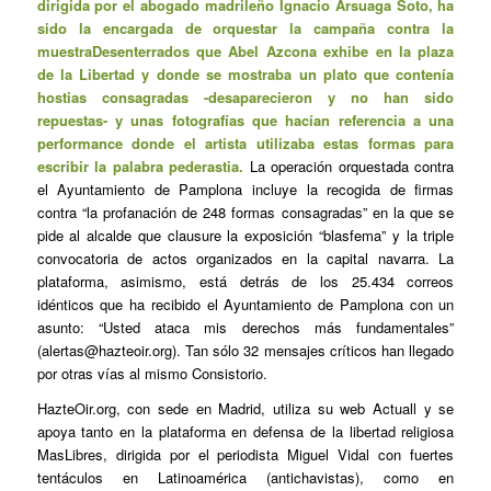
dirigida por el abogado madrileño Ignacio Arsuaga Soto, ha
sido la encargada de orquestar la campaña contra la
muestra
Desenterrados
que Abel Azcona exhibe en la plaza
de la Libertad y donde se mostraba un plato que contenía
hostias consagradas -desaparecieron y no han sido
repuestas- y unas fotografías que hacían referencia a una
performance donde el artista utilizaba estas formas para
escribir la palabra
pederastia
.
La operación orquestada contra
el Ayuntamiento de Pamplona incluye la recogida de firmas
contra “la profanación de 248 formas consagradas” en la que se
pide al alcalde que clausure la exposición “blasfema” y la triple
convocatoria de actos organizados en la capital navarra. La
plataforma, asimismo, está detrás de los 25.434 correos
idénticos que ha recibido el Ayuntamiento de Pamplona con un
asunto: “Usted ataca mis derechos más fundamentales”
(
alertas@hazteoir.org
). Tan sólo 32 mensajes críticos han llegado
por otras vías al mismo Consistorio.
HazteOir.org, con sede en Madrid, utiliza su web
Actuall
y se
apoya tanto en la plataforma en defensa de la libertad religiosa
MasLibres, dirigida por el periodista Miguel Vidal con fuertes
tentáculos en Latinoamérica (antichavistas), como en