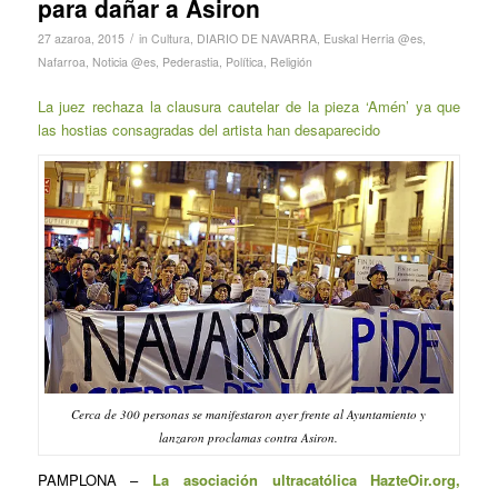
para dañar a Asiron
/
27 azaroa, 2015
in
Cultura
,
DIARIO DE NAVARRA
,
Euskal Herria @es
,
Nafarroa
,
Noticia @es
,
Pederastia
,
Política
,
Religión
La juez rechaza la clausura cautelar de la pieza ‘Amén’ ya que
las hostias consagradas del artista han desaparecido
Cerca de 300 personas se manifestaron ayer frente al Ayuntamiento y
lanzaron proclamas contra Asiron.
PAMPLONA
–
La asociación ultracatólica HazteOir.org,