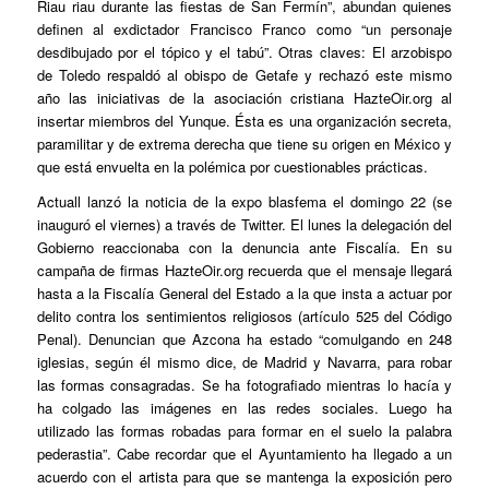
Riau riau durante las fiestas de San Fermín”, abundan quienes
definen al exdictador Francisco Franco como “un personaje
desdibujado por el tópico y el tabú”. Otras claves: El arzobispo
de Toledo respaldó al obispo de Getafe y rechazó este mismo
año las iniciativas de la asociación cristiana HazteOir.org al
insertar miembros del Yunque. Ésta es una organización secreta,
paramilitar y de extrema derecha que tiene su origen en México y
que está envuelta en la polémica por cuestionables prácticas.
Actuall
lanzó la noticia de la expo blasfema el domingo 22 (se
inauguró el viernes) a través de Twitter. El lunes la delegación del
Gobierno reaccionaba con la denuncia ante Fiscalía. En su
campaña de firmas HazteOir.org recuerda que el mensaje llegará
hasta a la Fiscalía General del Estado a la que insta a actuar por
delito contra los sentimientos religiosos (artículo 525 del Código
Penal). Denuncian que Azcona ha estado “comulgando en 248
iglesias, según él mismo dice, de Madrid y Navarra, para robar
las formas consagradas. Se ha fotografiado mientras lo hacía y
ha colgado las imágenes en las redes sociales. Luego ha
utilizado las formas robadas para formar en el suelo la palabra
pederastia”. Cabe recordar que el Ayuntamiento ha llegado a un
acuerdo con el artista para que se mantenga la exposición pero