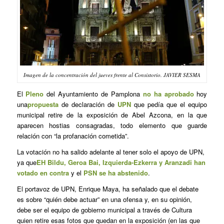
Imagen de la concentración del jueves frente al Consistorio. JAVIER SESMA
El
Pleno
del Ayuntamiento de Pamplona
no ha aprobado
hoy
una
propuesta
de declaración de
UPN
que pedía que el equipo
municipal retire de la exposición de Abel Azcona, en la que
aparecen hostias consagradas, todo elemento que guarde
relación con “la profanación cometida”.
La votación no ha salido adelante al tener solo el apoyo de UPN,
ya que
EH Bildu, Geroa Bai, Izquierda-Ezkerra y Aranzadi han
votado en contra
y el
PSN se ha abstenido
.
El portavoz de UPN, Enrique Maya, ha señalado que el debate
es sobre “quién debe actuar” en una ofensa y, en su opinión,
debe ser el equipo de gobierno municipal a través de Cultura
quien retire esas fotos que quedan en la exposición (en las que