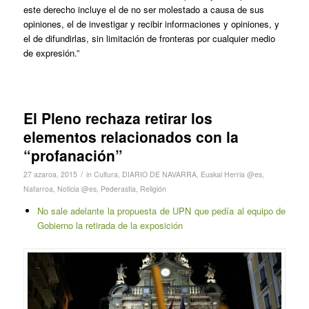
este derecho incluye el de no ser molestado a causa de sus
opiniones, el de investigar y recibir informaciones y opiniones, y
el de difundirlas, sin limitación de fronteras por cualquier medio
de expresión.”
El Pleno rechaza retirar los
elementos relacionados con la
“profanación”
/
27 azaroa, 2015
in
Cultura
,
DIARIO DE NAVARRA
,
Euskal Herria @es
,
Nafarroa
,
Noticia @es
,
Pederastia
,
Religión
No sale adelante la propuesta de UPN que pedía al equipo de
Gobierno la retirada de la exposición