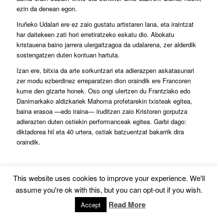
ezin da denean egon.
Iruñeko Udalari ere ez zaio gustatu artistaren lana, eta iraintzat
har daitekeen zati hori erretiratzeko eskatu dio. Abokatu
kristauena baino jarrera ulergaitzagoa da udalarena, zer alderdik
sostengatzen duten kontuan hartuta.
Izan ere, bitxia da arte sorkuntzari eta adierazpen askatasunari
zer modu ezberdinez erreparatzen dion oraindik ere Francoren
kume den gizarte honek. Oso ongi ulertzen du Frantziako edo
Danimarkako aldizkariek Mahoma profetarekin txisteak egitea,
baina erasoa —edo iraina— iruditzen zaio Kristoren gorputza
adierazten duten ostiekin performanceak egitea. Garbi dago:
diktadorea hil eta 40 urtera, ostiak batzuentzat bakarrik dira
oraindik.
This website uses cookies to improve your experience. We'll
assume you're ok with this, but you can opt-out if you wish.
‹
1
2
4
5
3
Page 3 of 7
Read More
Accept
›
»