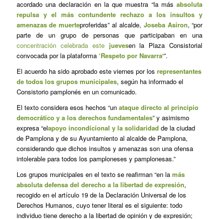
acordado una declaración en la que muestra “la más
absoluta
repulsa y el más contundente rechazo a los insultos y
amenazas de muerte
proferidas” al alcalde,
Joseba Asiron
, “por
parte de un grupo de personas que participaban en una
concentración celebrada este
jueves
en la Plaza Consistorial
convocada por la plataforma
‘Respeto por Navarra
‘”.
El acuerdo ha sido aprobado este viernes por los
representantes
de todos los grupos municipales
, según ha informado el
Consistorio pamplonés en un comunicado.
El texto considera esos hechos “un
ataque directo al principio
democrático y a los derechos fundamentales
” y asimismo
expresa “el
apoyo incondicional y la solidaridad
de la ciudad
de Pamplona y de su Ayuntamiento al alcalde de Pamplona,
considerando que dichos insultos y amenazas son una ofensa
intolerable para todos los pamploneses y pamplonesas.”
Los grupos municipales en el texto se reafirman “en la
más
absoluta defensa del derecho a la libertad de expresión
,
recogido en el artículo 19 de la Declaración Universal de los
Derechos Humanos, cuyo tener literal es el siguiente: todo
individuo tiene derecho a la libertad de opinión y de expresión;