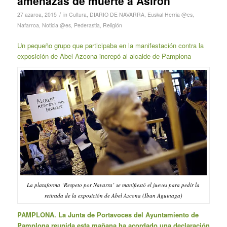
amenazas de muerte a Asiron
/
27 azaroa, 2015
in
Cultura
,
DIARIO DE NAVARRA
,
Euskal Herria @es
,
Nafarroa
,
Noticia @es
,
Pederastia
,
Religión
Un pequeño grupo que participaba en la manifestación contra la
exposición de Abel Azcona increpó al alcalde de Pamplona
La plataforma ‘Respeto por Navarra’ se manifiestó el jueves para pedir la
retirada de la exposición de Abel Azcona (Iban Aguinaga)
PAMPLONA. La Junta de Portavoces del Ayuntamiento de
Pamplona reunida esta mañana ha acordado una declaración