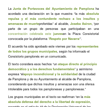
La
Junta de Portavoces del Ayuntamiento de Pamplona
ha
acordado una declaración en la que muestra “la más
absoluta
repulsa y el más contundente rechazo a los insultos y
amenazas de muerte
proferidas” al alcalde,
Joseba Asiron
, “por
parte de un grupo de personas que participaban en una
concentración celebrada este
jueves
en la Plaza Consistorial
convocada por la plataforma
‘Respeto por Navarra
‘”.
El acuerdo ha sido aprobado este viernes por los
representantes
de todos los grupos municipales
, según ha informado el
Consistorio pamplonés en un comunicado.
El texto considera esos hechos “un
ataque directo al principio
democrático y a los derechos fundamentales
” y asimismo
expresa “el
apoyo incondicional y la solidaridad
de la ciudad
de Pamplona y de su Ayuntamiento al alcalde de Pamplona,
considerando que dichos insultos y amenazas son una ofensa
intolerable para todos los pamploneses y pamplonesas.”
Los grupos municipales en el texto se reafirman “en la
más
absoluta defensa del derecho a la libertad de expresión
,
recogido en el artículo 19 de la Declaración Universal de los