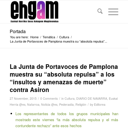
Portada
You are here:
Home
/
Temática
/
Cultura
/
La Junta de Portavoces de Pamplona muestra su “absoluta repulsa”...
La Junta de Portavoces de Pamplona
muestra su “absoluta repulsa” a los
“insultos y amenazas de muerte”
contra Asiron
/
/
27 November, 2015
0 Comments
in
Cultura
,
DIARIO DE NAVARRA
,
Euskal
/
Herria @es
,
Nafarroa
,
Noticia @es
,
Pederastia
,
Religión
by
Editorea
Los representantes de todos los grupos municipales han
mostrado este viernes “la más absoluta repulsa y el más
contundente rechazo” ante esos hechos