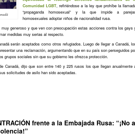
Comunidad LGBT
, refiriéndose a la ley que prohíbe la llamad
“propaganda homosexual” y la que impide a pareja
Canadá
homosexuales adoptar niños de nacionalidad rusa.
s muy generoso y que ven con preocupación estas acciones contra los gays 
omar medidas muy serias al respecto.
anadá serán aceptados como otros refugiados. Luego de llegar a Canadá, lo
esentar una reclamación, argumentando que en su país son perseguidos po
os grupos sociales sin que su gobierno les ofrezca protección.
e Canadá, dijo que son entre 140 y 225 rusos los que llegan anualmente 
sus solicitudes de asilo han sido aceptadas.
TRACIÓN frente a la Embajada Rusa: “¡No 
iolencia!”