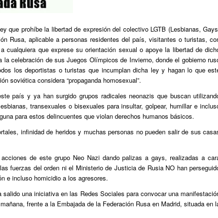
ey que prohíbe la libertad de expresión del colectivo LGTB (Lesbianas, Gays
n Rusa, aplicable a personas residentes del país, visitantes o turistas, co
 a cualquiera que exprese su orientación sexual o apoye la libertad de dich
 a la celebración de sus Juegos Olímpicos de Invierno, donde el gobierno rus
odos los deportistas o turistas que incumplan dicha ley y hagan lo que est
ición soviética considera “propaganda homosexual”.
ste país y ya han surgido grupos radicales neonazis que buscan utilizand
esbianas, transexuales o bisexuales para insultar, golpear, humillar e inclus
lguna para estos delincuentes que violan derechos humanos básicos.
rtales, infinidad de heridos y muchas personas no pueden salir de sus casa
 acciones de este grupo Neo Nazi dando palizas a gays, realizadas a car
las fuerzas del orden ni el Ministerio de Justicia de Rusia NO han perseguid
ión e incluso homicidio a los agresores.
 salido una iniciativa en las Redes Sociales para convocar una manifestació
 mañana, frente a la Embajada de la Federación Rusa en Madrid, situada en l