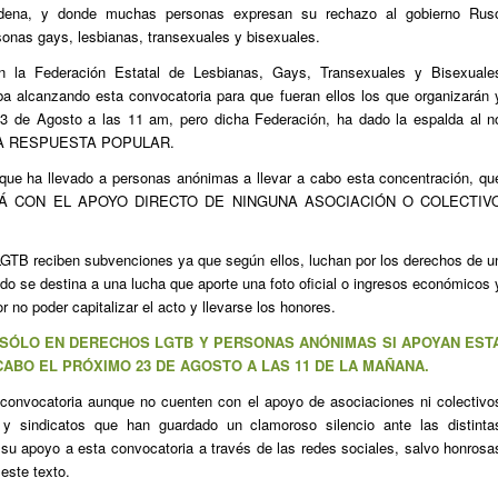
ondena, y donde muchas personas expresan su rechazo al gobierno Rus
sonas gays, lesbianas, transexuales y bisexuales.
n la Federación Estatal de Lesbianas, Gays, Transexuales y Bisexuale
a alcanzando esta convocatoria para que fueran ellos los que organizarán 
23 de Agosto a las 11 am, pero dicha Federación, ha dado la espalda al n
R UNA RESPUESTA POPULAR.
ue ha llevado a personas anónimas a llevar a cabo esta concentración, qu
ARÁ CON EL APOYO DIRECTO DE NINGUNA ASOCIACIÓN O COLECTIV
LGTB reciben subvenciones ya que según ellos, luchan por los derechos de u
ido se destina a una lucha que aporte una foto oficial o ingresos económicos 
 no poder capitalizar el acto y llevarse los honores.
 SÓLO EN DERECHOS LGTB Y PERSONAS ANÓNIMAS SI APOYAN EST
ABO EL PRÓXIMO 23 DE AGOSTO A LAS 11 DE LA MAÑANA.
 convocatoria aunque no cuenten con el apoyo de asociaciones ni colectivo
 y sindicatos que han guardado un clamoroso silencio ante las distinta
r su apoyo a esta convocatoria a través de las redes sociales, salvo honrosa
este texto.