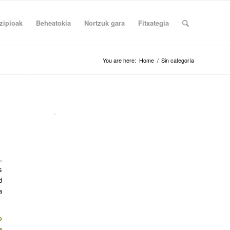
zipioak
Beheatokia
Nortzuk gara
Fitxategia
You are here:
Home
/
Sin categoría
.
,
s
d
a
o
a