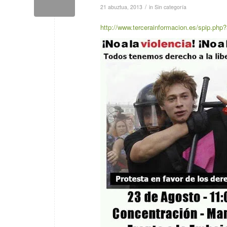
/
21 abuztua, 2013
in
Sin categoría
http://www.tercerainformacion.es/spip.php?