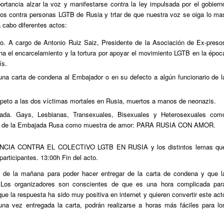
ortancia alzar la voz y manifestarse contra la ley impulsada por el gobiern
ntos contra personas LGTB de Rusia y trtar de que nuestra voz se oiga lo ma
 a cabo diferentes actos:
sto. A cargo de Antonio Ruiz Saiz, Presidente de la Asociación de Ex-preso
ona el encarcelamiento y la tortura por apoyar el movimiento LGTB en la époc
ís.
una carta de condena al Embajador o en su defecto a algún funcionario de l
speto a las dos víctimas mortales en Rusia, muertos a manos de neonazis.
ada. Gays, Lesbianas, Transexuales, Bisexuales y Heterosexuales com
nte de la Embajada Rusa como muestra de amor: PARA RUSIA CON AMOR.
LENCIA CONTRA EL COLECTIVO LGTB EN RUSIA y los distintos lemas qu
articipantes. 13:00h Fin del acto.
1 de la mañana para poder hacer entregar de la carta de condena y que l
 Los organizadores son conscientes de que es una hora complicada par
e la respuesta ha sido muy positiva en internet y quieren convertir este act
na vez entregada la carta, podrán realizarse a horas más fáciles para lo