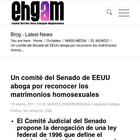
Blog - Latest News
You are here:
Home
/
Orrialdea
/
MASS-MEDIA
/
EL MUNDO
/
Un comité del Senado de EEUU aboga por reconocer los matrimonios
homos...
Un comité del Senado de EEUU
aboga por reconocer los
matrimonios homosexuales
/
10 azaroa, 2011
in
EL MUNDO
,
HOMOFOBIA @es
,
Legislación antigay
,
Política
,
Sin categoría
,
USA
El Comité Judicial del Senado
propone la derogación de una ley
federal de 1996 que define el