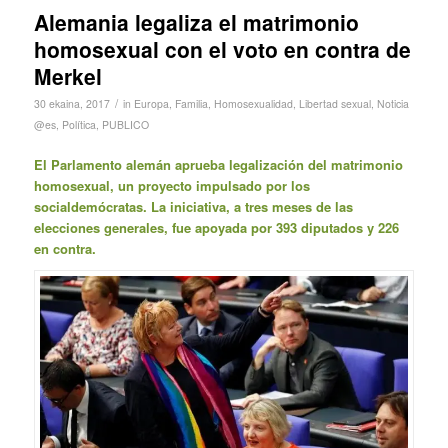
Alemania legaliza el matrimonio
homosexual con el voto en contra de
Merkel
/
30 ekaina, 2017
in
Europa
,
Familia
,
Homosexualidad
,
Libertad sexual
,
Noticia
@es
,
Política
,
PUBLICO
El Parlamento alemán aprueba legalización del matrimonio
homosexual, un proyecto impulsado por los
socialdemócratas. La iniciativa, a tres meses de las
elecciones generales, fue apoyada por 393 diputados y 226
en contra.