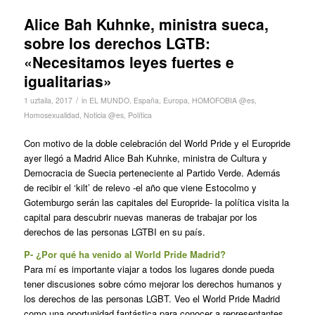
Alice Bah Kuhnke, ministra sueca,
sobre los derechos LGTB:
«Necesitamos leyes fuertes e
igualitarias»
/
1 uztaila, 2017
in
EL MUNDO
,
España
,
Europa
,
HOMOFOBIA @es
,
Homosexualidad
,
Noticia @es
,
Política
Con motivo de la doble celebración del World Pride y el Europride
ayer llegó a Madrid Alice Bah Kuhnke, ministra de Cultura y
Democracia de Suecia perteneciente al Partido Verde. Además
de recibir el ‘kilt’ de relevo -el año que viene Estocolmo y
Gotemburgo serán las capitales del Europride- la política visita la
capital para descubrir nuevas maneras de trabajar por los
derechos de las personas LGTBI en su país.
P- ¿Por qué ha venido al World Pride Madrid?
Para mí es importante viajar a todos los lugares donde pueda
tener discusiones sobre cómo mejorar los derechos humanos y
los derechos de las personas LGBT. Veo el World Pride Madrid
como una oportunidad fantástica para conocer a representantes