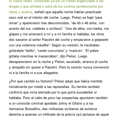
El nuevo relato, construido ya por un Pelosi enganchado a las
drogas y que entraba y salía de los centros penitenciarios por
robos y asaltos
, señaló que aquella noche habían practicado
sexo oral en el interior del coche. Luego, Pelosi se bajó “para
orinar” y aparecieron tres desconocidos, “de 45 o 46 años, con
acento del sur, calabrés o siciliano”. “Uno de ellos, con barba, me
golpeó y me amenazó a mí y a mi familia si hablaba; los otros
dos sacaron al señor Pasolini del coche y empezaron a golpearle
con una violencia inaudita”. Según su versión, le insultaban
gritándole “fetillo”, “cerdo comunista” y “maricón”. “El pobre
gritaba mientras le masacraban”, dijo Pelosi. Luego
desaparecieron en la noche y Pelosi, asustado, arrancó el coche
y atropelló sin querer a Pasolini. Pero la versión nunca convenció
ni a la familia ni a sus allegados.
¿Por qué cambió su historia? Pelosi adujo que había mentido
inicialmente por miedo a las represalias. Su familia también
confirmó que vivía aterrado por lo que poría sucederles si
hablaba. Pero al cabo de poco las sospechas apuntaron también
a un conocido criminal apodado Johny el Gitano y a los
hermanos Borsellino, dos militantes sicilianos de extrema
derecha a quienes un infiltrado de la policía oyó jactarse de aquel