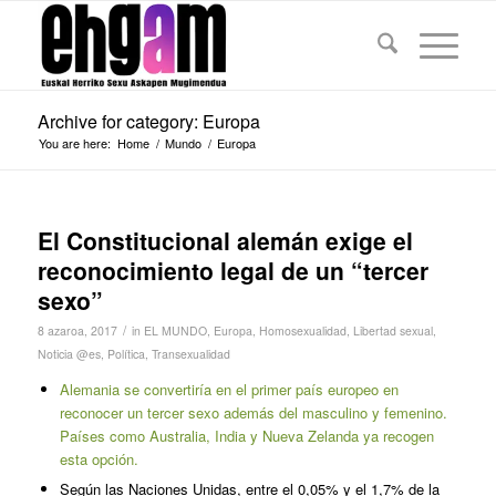
Archive for category: Europa
You are here:
Home
/
Mundo
/
Europa
El Constitucional alemán exige el
reconocimiento legal de un “tercer
sexo”
/
8 azaroa, 2017
in
EL MUNDO
,
Europa
,
Homosexualidad
,
Libertad sexual
,
Noticia @es
,
Política
,
Transexualidad
Alemania se convertiría en el primer país europeo en
reconocer un tercer sexo además del masculino y femenino.
Países como Australia, India y Nueva Zelanda ya recogen
esta opción.
Según las Naciones Unidas, entre el 0,05% y el 1,7% de la