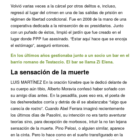
Volvió varias veces a la cárcel por otros delitos e, incluso,
regresó al lugar del crimen en una de las salidas de prisión en
régimen de libertad condicional. Fue en 2008 de la mano de una
cooperativa dedicada a la reinserción de ex presidiarios. Junto
con un puñado de éstos, limpió el jardín que fue creado en el
lugar donde PPP fue asesinado. “Estar aquí hace que se encoja
el estómago”, aseguró entonces.
En los últimos años gestionaba junto a un socio un bar en el
barrio romano de Testaccio. El bar se llama Zi Elena.
La sensación de la muerte
LUIS MARTÍNEZ En la oración fúnebre que le dedicó delante de
su cuerpo aún tibio, Alberto Moravia confesó haber soñado con
su amigo días antes. En la pesadilla, pues eso era, el poeta de
los desheredados corría y detrás de él se abalanzaba “!algo que
carecía de rostro”. Cuando Abel Ferrara imaginó recientemente
los últimos días de Pasolini, su intención no era tanto aventurar
teorías sino, para decepción de morbosos, intuir la no tan lejana
sensación de la muerte. Pino Pelosi, o alguien similar, aparece
en la cinta. Pero lo hace como en el sueño transfigurado en la