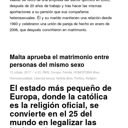
después de 20 años de trabajo y tras hacer las mismas
aportaciones a su pensión que sus compañeros
heterosexuales. Él y su marido mantienen una relación desde
1993 y celebraron una unión de pareja de hecho en enero de
2006, que después convirtieron en matrimonio.
Malta aprueba el matrimonio entre
personas del mismo sexo
/
12 uztaila, 2017
in
EL PAIS
,
Europa
,
Familia
,
HOMOFOBIA @es
,
Homosexualidad
,
Libertad sexual
,
Noticia @es
,
Política
,
Religión
El estado más pequeño de
Europa, donde la católica
es la religión oficial, se
convierte en el 25 del
mundo en legalizar las