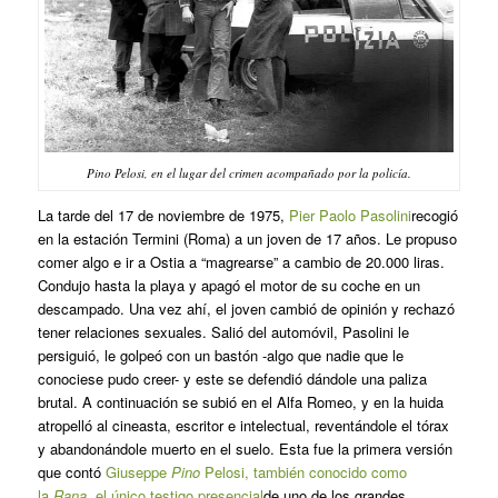
Pino Pelosi, en el lugar del crimen acompañado por la policía.
La tarde del 17 de noviembre de 1975,
Pier Paolo Pasolini
recogió
en la estación Termini (Roma) a un joven de 17 años. Le propuso
comer algo e ir a Ostia a “magrearse” a cambio de 20.000 liras.
Condujo hasta la playa y apagó el motor de su coche en un
descampado. Una vez ahí, el joven cambió de opinión y rechazó
tener relaciones sexuales. Salió del automóvil, Pasolini le
persiguió, le golpeó con un bastón -algo que nadie que le
conociese pudo creer- y este se defendió dándole una paliza
brutal. A continuación se subió en el Alfa Romeo, y en la huida
atropelló al cineasta, escritor e intelectual, reventándole el tórax
y abandonándole muerto en el suelo. Esta fue la primera versión
que contó
Giuseppe
Pino
Pelosi, también conocido como
la
Rana
, el único testigo presencial
de uno de los grandes