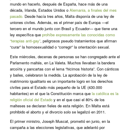
mundo en hacerlo, después de España, hace más de una
década, Irlanda, Estados Unidos o
Alemania, a finales del mes
pasado.
Desde hacía tres años, Malta disponía de una ley de
uniones civiles. Además, es el primer país de Europa —el
tercero en el mundo junto con Brasil y Ecuador— que tiene una
ley específica que
prohíbe expresamente las conocidas como
“terapias anti-gay”
, peligrosos pseudo tratamientos que afirman
“curar” la homosexualidad o “corregir” la orientación sexual.
Este miércoles, decenas de personas se han congregado ante el
Parlamento maltés, en La Valeta. Muchos llevaban la bandera
arcoíris y pancartas con el lema “hicimos historia”. Con cánticos
y bailes, celebraron la medida. La aprobación de la ley de
matrimonio igualitario es un importante logro en los derechos
civiles para el Estado más pequeño de la UE (430.000
habitantes) en el que la Constitución marca que
la católica es la
religión oficial del Estado
y en el que casi el 80% de los
malteses se declaran fieles de esta religión. En Malta está
prohibido el aborto y el divorcio solo se legalizó en 2011.
El primer ministro, Joseph Muscat, prometió en junio, en la
campaña a las elecciones legislativas, que adelantó por