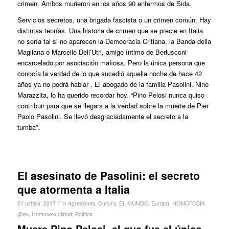
crimen. Ambos murieron en los años 90 enfermos de Sida.
Servicios secretos, una brigada fascista o un crimen común. Hay
distintas teorías. Una historia de crimen que se precie en Italia
no sería tal si no aparecen la Democracia Critiana, la Banda della
Magliana o Marcello Dell’Utri, amigo íntimo de Berlusconi
encarcelado por asociación mafiosa. Pero la única persona que
conocía la verdad de lo que sucedió aquella noche de hace 42
años ya no podrá hablar . El abogado de la familia Pasolini, Nino
Marazzita, lo ha querido recordar hoy. “Pino Pelosi nunca quiso
contribuir para que se llegara a la verdad sobre la muerte de Pier
Paolo Pasolini. Se llevó desgraciadamente el secreto a la
tumba”.
El asesinato de Pasolini: el secreto
que atormenta a Italia
/
21 uztaila, 2017
in
Agresiones
,
Cultura
,
EL MUNDO
,
Europa
,
HOMOFOBIA
@es
,
Homosexualidad
,
Política
Muere Pino Pelosi, el que fue el único