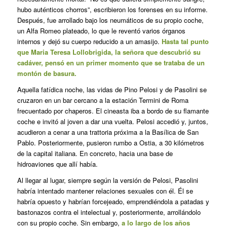
hubo auténticos chorros”, escribieron los forenses en su informe.
Después, fue arrollado bajo los neumáticos de su propio coche,
un Alfa Romeo plateado, lo que le reventó varios órganos
internos y dejó su cuerpo reducido a un amasijo.
Hasta tal punto
que Maria Teresa Lollobrigida, la señora que descubrió su
cadáver, pensó en un primer momento que se trataba de un
montón de basura.
Aquella fatídica noche, las vidas de Pino Pelosi y de Pasolini se
cruzaron en un bar cercano a la estación Termini de Roma
frecuentado por chaperos. El cineasta iba a bordo de su flamante
coche e invitó al joven a dar una vuelta. Pelosi accedió y, juntos,
acudieron a cenar a una trattoria próxima a la Basílica de San
Pablo. Posteriormente, pusieron rumbo a Ostia, a 30 kilómetros
de la capital italiana. En concreto, hacia una base de
hidroaviones que allí había.
Al llegar al lugar, siempre según la versión de Pelosi, Pasolini
habría intentado mantener relaciones sexuales con él. Él se
habría opuesto y habrían forcejeado, emprendiéndola a patadas y
bastonazos contra el intelectual y, posteriormente, arrollándolo
con su propio coche. Sin embargo,
a lo largo de los años