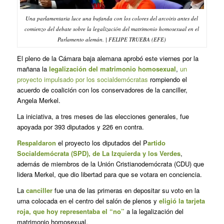
Una parlamentaria luce una bufanda con los colores del arcoiris antes del
comienzo del debate sobre la legalización del matrimonio homosexual en el
Parlamento alemán. | FELIPE TRUEBA (EFE)
El pleno de la Cámara baja alemana aprobó este viernes por la
mañana la
legalización del matrimonio homosexual
,
un
proyecto impulsado por los socialdemócratas
rompiendo el
acuerdo de coalición con los conservadores de la canciller,
Angela Merkel.
La iniciativa, a tres meses de las elecciones generales, fue
apoyada por 393 diputados y 226 en contra.
Respaldaron
el proyecto los diputados del P
artido
Socialdemócrata (SPD), de La Izquierda y los Verdes
,
además de miembros de la Unión Cristianodemócrata (CDU) que
lidera Merkel, que dio libertad para que se votara en conciencia.
La
canciller
fue una de las primeras en depositar su voto en la
urna colocada en el centro del salón de plenos y
eligió la tarjeta
roja, que hoy representaba el “no”
a la legalización del
matrimonio homosexual.