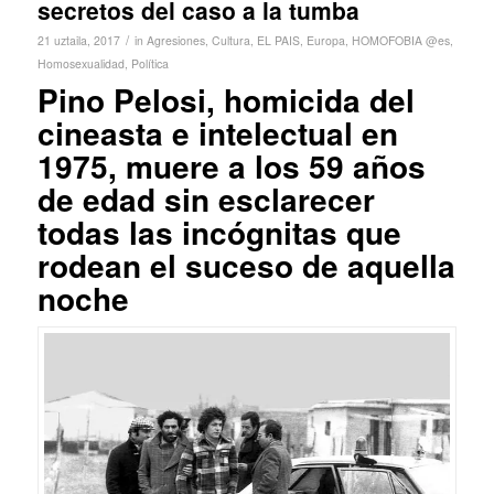
secretos del caso a la tumba
/
21 uztaila, 2017
in
Agresiones
,
Cultura
,
EL PAIS
,
Europa
,
HOMOFOBIA @es
,
Homosexualidad
,
Política
Pino Pelosi, homicida del
cineasta e intelectual en
1975, muere a los 59 años
de edad sin esclarecer
todas las incógnitas que
rodean el suceso de aquella
noche