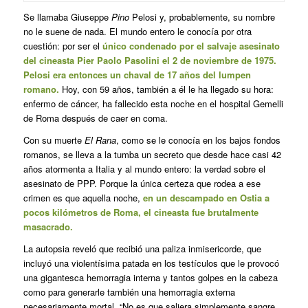
Se llamaba Giuseppe
Pino
Pelosi y, probablemente, su nombre
no le suene de nada. El mundo entero le conocía por otra
cuestión: por ser el
único condenado por el salvaje asesinato
del cineasta Pier Paolo Pasolini el 2 de noviembre de 1975.
Pelosi era entonces un chaval de 17 años del lumpen
romano.
Hoy, con 59 años, también a él le ha llegado su hora:
enfermo de cáncer, ha fallecido esta noche en el hospital Gemelli
de Roma después de caer en coma.
Con su muerte
El Rana
, como se le conocía en los bajos fondos
romanos, se lleva a la tumba un secreto que desde hace casi 42
años atormenta a Italia y al mundo entero: la verdad sobre el
asesinato de PPP. Porque la única certeza que rodea a ese
crimen es que aquella noche,
en un descampado en Ostia a
pocos kilómetros de Roma, el cineasta fue brutalmente
masacrado.
La autopsia reveló que recibió una paliza inmisericorde, que
incluyó una violentísima patada en los testículos que le provocó
una gigantesca hemorragia interna y tantos golpes en la cabeza
como para generarle también una hemorragia externa
necesariamente mortal. “No es que saliera simplemente sangre,