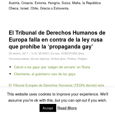
Austria, Croacia, Estonia, Hungría, Suiza, Malta, la República
Checa, Israel, Chile, Grecia o Eslovenia.
El Tribunal de Derechos Humanos de
Europa falla en contra de la ley rusa
que prohíbe la ‘propaganda gay’
/
20 ekaina, 2017
in
EL MUNDO
,
Europa
,
HOMOFOBIA @es
,
Homosexualidad
,
Mundo Islámico
,
Noticia @es
,
Política
,
Religión
Cárcel a los gays que ‘salgan del armario’ en Rusia
Chechenia, el guántamo ruso de los gays
El Tribunal Europeo de Derechos Humanos (TEDH) decretó este
martes que la ley rusa que prohíbe la promoción de la
This website uses cookies to improve your experience. We'll
homosexualidad
viola las normas de libertad de expresión
de
assume you're ok with this, but you can opt-out if you wish.
Europa y es discriminatoria con las personas homosexuales
.
Read More
Accept
El estatuto federal ruso contra la homosexualidad se aprobó en
2013, aunque
a nivel regional ya había normas similares