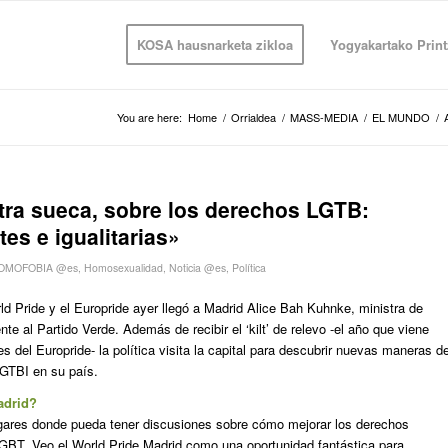
KOSA hausnarketa zikloa
Yogyakartako Print
You are here:
Home
/
Orrialdea
/
MASS-MEDIA
/
EL MUNDO
/
tra sueca, sobre los derechos LGTB:
es e igualitarias»
OMOFOBIA @es
,
Homosexualidad
,
Noticia @es
,
Política
ld Pride y el Europride ayer llegó a Madrid Alice Bah Kuhnke, ministra de
e al Partido Verde. Además de recibir el ‘kilt’ de relevo -el año que viene
 del Europride- la política visita la capital para descubrir nuevas maneras d
LGTBI en su país.
adrid?
lugares donde pueda tener discusiones sobre cómo mejorar los derechos
GBT. Veo el World Pride Madrid como una oportunidad fantástica para