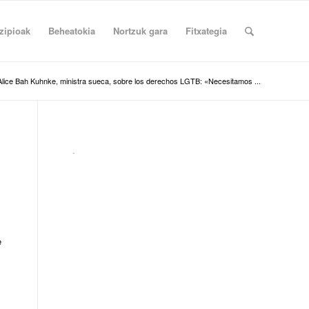
zipioak
Beheatokia
Nortzuk gara
Fitxategia
Alice Bah Kuhnke, ministra sueca, sobre los derechos LGTB: «Necesitamos ...
.
e