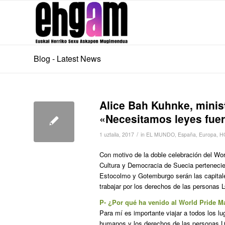
Blog - Latest News
Alice Bah Kuhnke, minis
«Necesitamos leyes fuert
/
1 uztaila, 2017
in
EL MUNDO
,
España
,
Europa
,
H
Con motivo de la doble celebración del Wor
Cultura y Democracia de Suecia pertenecient
Estocolmo y Gotemburgo serán las capitales
trabajar por los derechos de las personas 
P- ¿Por qué ha venido al World Pride M
Para mí es importante viajar a todos los 
humanos y los derechos de las personas L