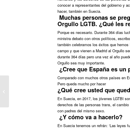
conocer a representantes del gobierno y ac
hacer, también en Suecia.
Muchas personas se pregu
Orgullo LGTB. ¿Qué les r
Porque es necesario. Durante 364 días lu
ministra debato con otros políticos, escri
también celebramos los éxitos que hemos l
campo y que vienen a Madrid al Orgullo ser
durante 364 días pero una vez al año puede
Orgullo sea muy importante.
¿Cree que España es un p
Comparado con muchos otros países en Eur
Pero queda mucho por hacer
Violencia extrema en Centroamérica
¿Qué cree usted que qued
contra personas LGTBI
En Suecia, en 2017, los jóvenes LGTBI son
derechos de las personas trans, el cambio 
con padres del mismo sexo.
¿Y cómo va a hacerlo?
En Suecia tenemos un refrán: ‘Las leyes fu