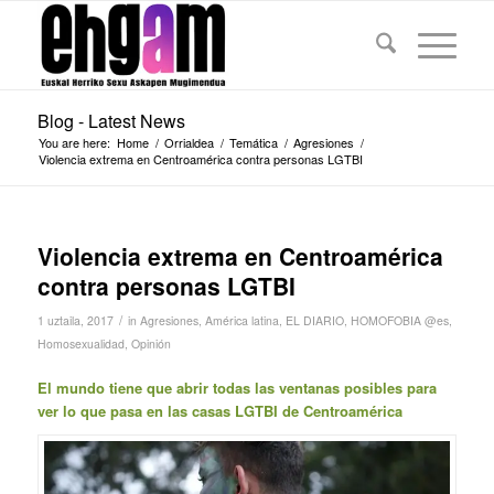
Blog - Latest News
You are here:
Home
/
Orrialdea
/
Temática
/
Agresiones
/
Violencia extrema en Centroamérica contra personas LGTBI
Violencia extrema en Centroamérica
contra personas LGTBI
/
1 uztaila, 2017
in
Agresiones
,
América latina
,
EL DIARIO
,
HOMOFOBIA @es
,
Homosexualidad
,
Opinión
El mundo tiene que abrir todas las ventanas posibles para
ver lo que pasa en las casas LGTBI de Centroamérica