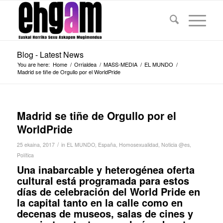
Blog - Latest News
You are here:
Home
/
Orrialdea
/
MASS-MEDIA
/
EL MUNDO
/
Madrid se tiñe de Orgullo por el WorldPride
Madrid se tiñe de Orgullo por el
WorldPride
/
25 ekaina, 2017
in
EL MUNDO
,
España
,
Homosexualidad
,
Noticia @es
,
Política
Una inabarcable y heterogénea oferta
cultural está programada para estos
días de celebración del World Pride en
la capital tanto en la calle como en
decenas de museos, salas de cines y