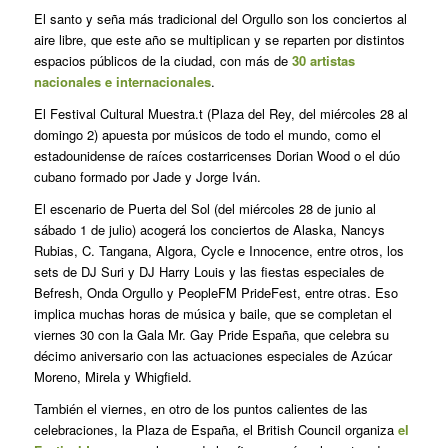
El santo y seña más tradicional del Orgullo son los conciertos al
aire libre, que este año se multiplican y se reparten por distintos
espacios públicos de la ciudad, con más de
30 artistas
nacionales e internacionales
.
El Festival Cultural Muestra.t (Plaza del Rey, del miércoles 28 al
domingo 2) apuesta por músicos de todo el mundo, como el
estadounidense de raíces costarricenses Dorian Wood o el dúo
cubano formado por Jade y Jorge Iván.
El escenario de Puerta del Sol (del miércoles 28 de junio al
sábado 1 de julio) acogerá los conciertos de Alaska, Nancys
Rubias, C. Tangana, Algora, Cycle e Innocence, entre otros, los
sets de DJ Suri y DJ Harry Louis y las fiestas especiales de
Befresh, Onda Orgullo y PeopleFM PrideFest, entre otras. Eso
implica muchas horas de música y baile, que se completan el
viernes 30 con la Gala Mr. Gay Pride España, que celebra su
décimo aniversario con las actuaciones especiales de Azúcar
Moreno, Mirela y Whigfield.
También el viernes, en otro de los puntos calientes de las
celebraciones, la Plaza de España, el British Council organiza
el