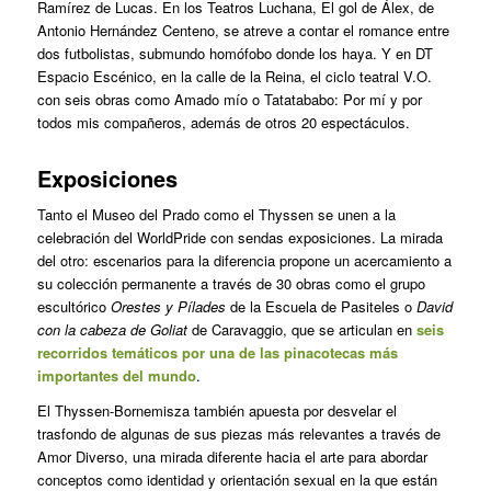
Ramírez de Lucas. En los Teatros Luchana, El gol de Álex, de
Antonio Hernández Centeno, se atreve a contar el romance entre
dos futbolistas, submundo homófobo donde los haya. Y en DT
Espacio Escénico, en la calle de la Reina, el ciclo teatral V.O.
con seis obras como Amado mío o Tatatababo: Por mí y por
todos mis compañeros, además de otros 20 espectáculos.
Exposiciones
Tanto el Museo del Prado como el Thyssen se unen a la
celebración del WorldPride con sendas exposiciones. La mirada
del otro: escenarios para la diferencia propone un acercamiento a
su colección permanente a través de 30 obras como el grupo
escultórico
Orestes y Pílades
de la Escuela de Pasiteles o
David
con la cabeza de Goliat
de Caravaggio, que se articulan en
seis
recorridos temáticos por una de las pinacotecas más
importantes del mundo
.
El Thyssen-Bornemisza también apuesta por desvelar el
trasfondo de algunas de sus piezas más relevantes a través de
Amor Diverso, una mirada diferente hacia el arte para abordar
conceptos como identidad y orientación sexual en la que están