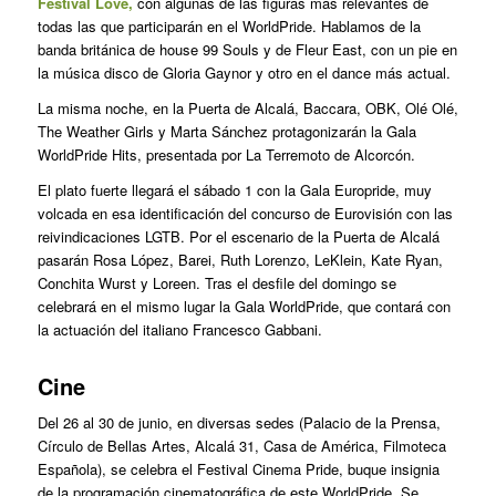
Festival Love,
con algunas de las figuras más relevantes de
todas las que participarán en el WorldPride. Hablamos de la
banda británica de house 99 Souls y de Fleur East, con un pie en
la música disco de Gloria Gaynor y otro en el dance más actual.
La misma noche, en la Puerta de Alcalá, Baccara, OBK, Olé Olé,
The Weather Girls y Marta Sánchez protagonizarán la Gala
WorldPride Hits, presentada por La Terremoto de Alcorcón.
El plato fuerte llegará el sábado 1 con la Gala Europride, muy
volcada en esa identificación del concurso de Eurovisión con las
reivindicaciones LGTB. Por el escenario de la Puerta de Alcalá
pasarán Rosa López, Barei, Ruth Lorenzo, LeKlein, Kate Ryan,
Conchita Wurst y Loreen. Tras el desfile del domingo se
celebrará en el mismo lugar la Gala WorldPride, que contará con
la actuación del italiano Francesco Gabbani.
Cine
Del 26 al 30 de junio, en diversas sedes (Palacio de la Prensa,
Círculo de Bellas Artes, Alcalá 31, Casa de América, Filmoteca
Española), se celebra el Festival Cinema Pride, buque insignia
de la programación cinematográfica de este WorldPride. Se