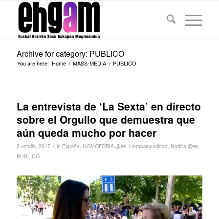
Archive for category: PUBLICO
You are here:
Home
/
MASS-MEDIA
/
PUBLICO
La entrevista de ‘La Sexta’ en directo
sobre el Orgullo que demuestra que
aún queda mucho por hacer
/
2 uztaila, 2017
in
España
,
HOMOFOBIA @es
,
Homosexualidad
,
Noticia @es
,
PUBLICO