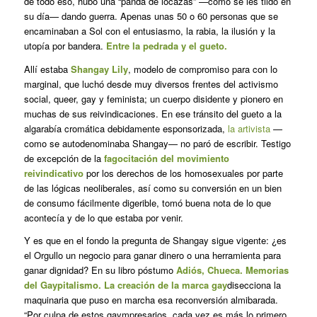
de todo eso, hubo una “panda de locazas” —como se les tildó en
su día— dando guerra. Apenas unas 50 o 60 personas que se
encaminaban a Sol con el entusiasmo, la rabia, la ilusión y la
utopía por bandera.
Entre la pedrada y el gueto.
Allí estaba
Shangay Lily
, modelo de compromiso para con lo
marginal, que luchó desde muy diversos frentes del activismo
social, queer, gay y feminista; un cuerpo disidente y pionero en
muchas de sus reivindicaciones. En ese tránsito del gueto a la
algarabía cromática debidamente esponsorizada,
la
artivista
—
como se autodenominaba Shangay— no paró de escribir. Testigo
de excepción de la
fagocitación del movimiento
reivindicativo
por los derechos de los homosexuales por parte
de las lógicas neoliberales, así como su conversión en un bien
de consumo fácilmente digerible, tomó buena nota de lo que
acontecía y de lo que estaba por venir.
Y es que en el fondo la pregunta de Shangay sigue vigente: ¿es
el Orgullo un negocio para ganar dinero o una herramienta para
ganar dignidad? En su libro póstumo
Adiós, Chueca. Memorias
del Gaypitalismo. La creación de la marca gay
disecciona la
maquinaria que puso en marcha esa reconversión almibarada.
“Por culpa de estos gaympresarios, cada vez es más lo primero