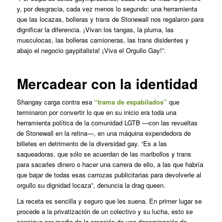
y, por desgracia, cada vez menos lo segundo: una herramienta
que las locazas, bolleras y trans de Stonewall nos regalaron para
dignificar la diferencia. ¡Vivan los tangas, la pluma, las
musculocas, las bolleras camioneras, las trans disidentes y
abajo el negocio gaypitalista! ¡Viva el Orgullo Gay!”.
Mercadear con la identidad
Shangay carga contra esa
“trama de espabilados”
que
terminaron por convertir lo que en su inicio era toda una
herramienta política de la comunidad LGTB —con las revueltas
de Stonewall en la retina—, en una máquina expendedora de
billetes en detrimento de la diversidad gay. “Es a las
saqueadoras, que sólo se acuerdan de las maribollos y trans
para sacarles dinero o hacer una carrera de ello, a las que habría
que bajar de todas esas carrozas publicitarias para devolverle al
orgullo su dignidad locaza”, denuncia la
drag queen
.
La receta es sencilla y seguro que les suena. En primer lugar se
procede a la privatización de un colectivo y su lucha, esto se
consigue por medio de la creación de una denominación de