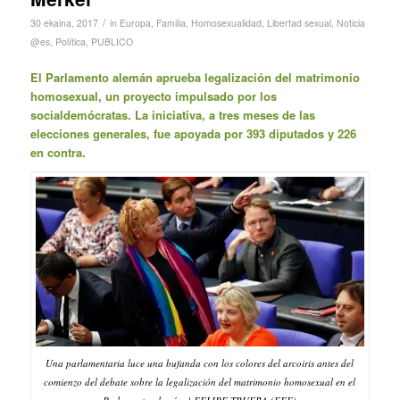
/
30 ekaina, 2017
in
Europa
,
Familia
,
Homosexualidad
,
Libertad sexual
,
Noticia
@es
,
Política
,
PUBLICO
El Parlamento alemán aprueba legalización del matrimonio
homosexual, un proyecto impulsado por los
socialdemócratas. La iniciativa, a tres meses de las
elecciones generales, fue apoyada por 393 diputados y 226
en contra.
Una parlamentaria luce una bufanda con los colores del arcoiris antes del
comienzo del debate sobre la legalización del matrimonio homosexual en el