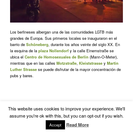
Los berlineses albergan una de las comunidades LGTB más
grandes de Europa. Sus primeros locales se inauguraron en el
barrio de
Schöneberg
, durante los años veinte del siglo XX. En
la esquina de la
plaza Nollendorf
y la calle Einemstraße se
ubica el
Centro de Homosexuales de Berlín
(Mann-O-Meter),
mientras que en las calles
Motzstraße
,
Kleiststrasse
y
Martin
Luther Strasse
se puede disfrutar de la mayor concentración de
pubs y bares.
6
Gayxample (Barcelona)
This website uses cookies to improve your experience. We'll
assume you're ok with this, but you can opt-out if you wish.
Read More
Accept