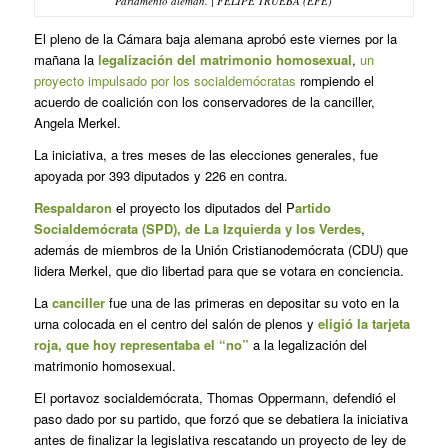
Parlamento alemán. | FELIPE TRUEBA (EFE)
El pleno de la Cámara baja alemana aprobó este viernes por la
mañana la
legalización del matrimonio homosexual
,
un
proyecto impulsado por los socialdemócratas
rompiendo el
acuerdo de coalición con los conservadores de la canciller,
Angela Merkel.
La iniciativa, a tres meses de las elecciones generales, fue
apoyada por 393 diputados y 226 en contra.
Respaldaron
el proyecto los diputados del P
artido
Socialdemócrata (SPD), de La Izquierda y los Verdes
,
además de miembros de la Unión Cristianodemócrata (CDU) que
lidera Merkel, que dio libertad para que se votara en conciencia.
La
canciller
fue una de las primeras en depositar su voto en la
urna colocada en el centro del salón de plenos y
eligió la tarjeta
roja, que hoy representaba el “no”
a la legalización del
matrimonio homosexual.
El portavoz socialdemócrata, Thomas Oppermann, defendió el
paso dado por su partido, que forzó que se debatiera la iniciativa
antes de finalizar la legislativa rescatando un proyecto de ley de