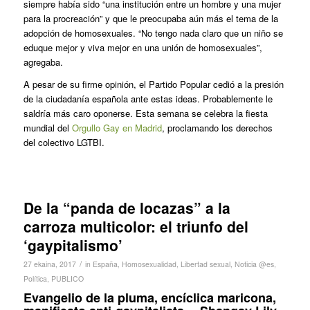
siempre había sido “una institución entre un hombre y una mujer
para la procreación” y que le preocupaba aún más el tema de la
adopción de homosexuales. “No tengo nada claro que un niño se
eduque mejor y viva mejor en una unión de homosexuales”,
agregaba.
A pesar de su firme opinión, el Partido Popular cedió a la presión
de la ciudadanía española ante estas ideas. Probablemente le
saldría más caro oponerse. Esta semana se celebra la fiesta
mundial del
Orgullo Gay en Madrid
, proclamando los derechos
del colectivo LGTBI.
De la “panda de locazas” a la
carroza multicolor: el triunfo del
‘gaypitalismo’
/
27 ekaina, 2017
in
España
,
Homosexualidad
,
Libertad sexual
,
Noticia @es
,
Política
,
PUBLICO
Evangelio de la pluma, encíclica maricona,