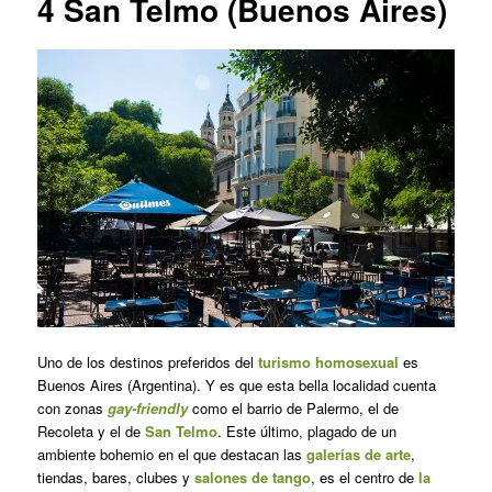
4
San Telmo (Buenos Aires)
Uno de los destinos preferidos del
turismo homosexual
es
Buenos Aires (Argentina). Y es que esta bella localidad cuenta
con zonas
gay-friendly
como el barrio de Palermo, el de
Recoleta y el de
San Telmo
. Este último, plagado de un
ambiente bohemio en el que destacan las
galerías de arte
,
tiendas, bares, clubes y
salones de tango
, es el centro de
la