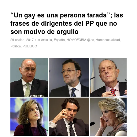
“Un gay es una persona tarada”; las
frases de dirigentes del PP que no
son motivo de orgullo
/
29 ekaina, 2017
in
Artículo
,
España
,
HOMOFOBIA @es
,
Homosexualidad
,
Política
,
PUBLICO