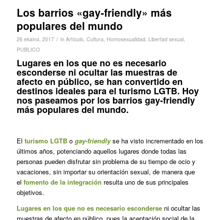
Los barrios «gay-friendly» más
populares del mundo
/
26 ekaina, 2017
in
Artículo
,
Cultura
,
Homosexualidad
,
Libertad sexual
,
PUBLICO
Lugares en los que no es necesario
esconderse ni ocultar las muestras de
afecto en público, se han convertido en
destinos ideales para el turismo LGTB. Hoy
nos paseamos por los barrios gay-friendly
más populares del mundo.
El
turismo LGTB
o
gay-friendly
se ha visto incrementado en los
últimos años, potenciando aquellos lugares donde todas las
personas pueden disfrutar sin problema de su tiempo de ocio y
vacaciones, sin importar su orientación sexual, de manera que
el
fomento de la integración
resulta uno de sus principales
objetivos.
Lugares en los que no es necesario esconderse
ni ocultar las
muestras de afecto en público, pues la aceptación social de la