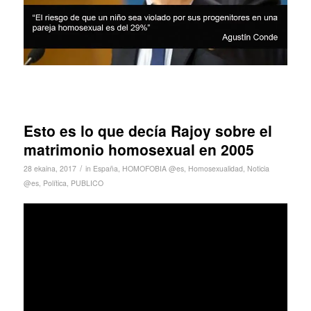
Esto es lo que decía Rajoy sobre el
matrimonio homosexual en 2005
/
28 ekaina, 2017
in
España
,
HOMOFOBIA @es
,
Homosexualidad
,
Noticia
@es
,
Política
,
PUBLICO