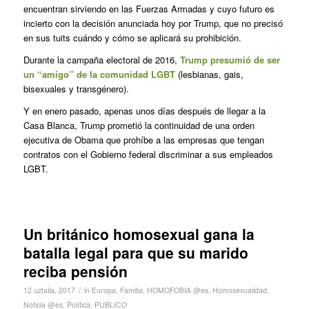
encuentran sirviendo en las Fuerzas Armadas y cuyo futuro es
incierto con la decisión anunciada hoy por Trump, que no precisó
en sus tuits cuándo y cómo se aplicará su prohibición.
Durante la campaña electoral de 2016,
Trump presumió de ser
un “amigo” de la comunidad LGBT
(lesbianas, gais,
bisexuales y transgénero).
Y en enero pasado, apenas unos días después de llegar a la
Casa Blanca, Trump prometió la continuidad de una orden
ejecutiva de Obama que prohíbe a las empresas que tengan
contratos con el Gobierno federal discriminar a sus empleados
LGBT.
Un británico homosexual gana la
batalla legal para que su marido
reciba pensión
/
12 uztaila, 2017
in
Europa
,
Familia
,
HOMOFOBIA @es
,
Homosexualidad
,
Noticia @es
,
Política
,
PUBLICO