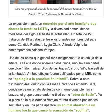
Una mujer pasa al lado de la sucursal del Banco Santander en Rio de
Janeiro /REUTERS (Sergio Moraes/File Photo)
La exposición hacía un
recorrido por el arte brasileño que
aborda la temática LGTB
y la diversidad sexual desde
mediados del siglo XX hasta la actualidad. Un total de 270
trabajos de 85 artistas, entre ellos grandes nombres del país
como Cándido Portinari, Lygia Clark, Alfredo Volpi o la
contemporánea Adriana Varejão.
Una de las obras que generó más indignación fue un dibujo de la
artista Bia Leite donde aparecen dos niños, uno lleva un cartel
que dice “niño marica, Dios de las Aguas”, y otro “niño travesti de
la lambada”. Ambos dibujos fueron calificados por el MBL como
de
“apología a la prostitución infantil”
. Sobre la obra
“Cruzando Jesucristo con la Diosa Shiva” de Fernando Baril,
donde se ve un retrato de Jesús con numerosas piernas y
brazos, el grupo conservador lo tildó como
“obra de Satán”
. Ya
la pieza en la que Adriana Varejão retrata diversas posiciones
sexuales y en una parte aparece
un animal abrazado a un
humano fue la que causó la acusación de “zoofilia”
.