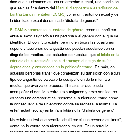
dice que su identidad es una enfermedad mental, una condición
que se clasifica dentro del
Manual diagnóstico y estadístico de
los trastornos mentales (DSM-5)
como un trastorno sexual y de
la identidad sexual denominado “disforia de género”.
El DSM-5 caracteriza la “disforia de género”
como un conflicto
entre el sexo asignado a una persona y el género con el que se
identifica. El conflicto existe, pero no en todas las ocasiones
supone situaciones de angustia que puedan asociarse con un
diagnóstico médico. Los estudios demuestran que
el inicio en la
infancia de la transición social disminuye el riesgo de sufrir
depresiones y ansiedades en la población trans*
. Es más, en
aquellas personas trans* que comienzan su transición con algún
tipo de angustia es palpable la desaparición de la misma a
medida que avanza el proceso. El malestar que puede
acompañar al conflicto entre sexo asignado y sexo sentido, no
es tanto una característica inherente a la identidad trans* como
la consecuencia de un entorno donde se rechaza la misma. La
enfermedad (social) es la transfobia no la “disforia de género”.
No existe un test que permita identificar si una persona es trans*,
como no lo existe para identificar si es cis. En un artículo
reciente de la revista médica The Lancet, expertos de la salud