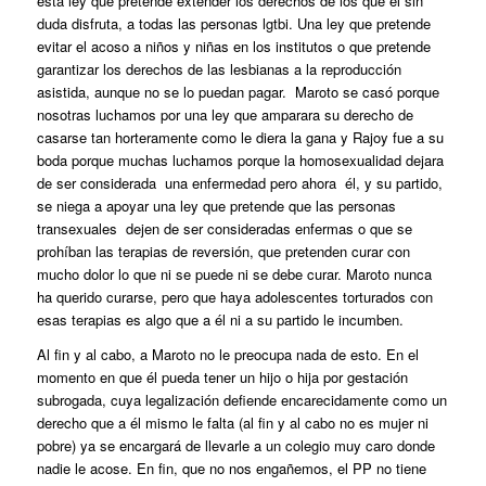
esta ley que pretende extender los derechos de los que él sin
duda disfruta, a todas las personas lgtbi. Una ley que pretende
evitar el acoso a niños y niñas en los institutos o que pretende
garantizar los derechos de las lesbianas a la reproducción
asistida, aunque no se lo puedan pagar. Maroto se casó porque
nosotras luchamos por una ley que amparara su derecho de
casarse tan horteramente como le diera la gana y Rajoy fue a su
boda porque muchas luchamos porque la homosexualidad dejara
de ser considerada una enfermedad pero ahora él, y su partido,
se niega a apoyar una ley que pretende que las personas
transexuales dejen de ser consideradas enfermas o que se
prohíban las terapias de reversión, que pretenden curar con
mucho dolor lo que ni se puede ni se debe curar. Maroto nunca
ha querido curarse, pero que haya adolescentes torturados con
esas terapias es algo que a él ni a su partido le incumben.
Al fin y al cabo, a Maroto no le preocupa nada de esto. En el
momento en que él pueda tener un hijo o hija por gestación
subrogada, cuya legalización defiende encarecidamente como un
derecho que a él mismo le falta (al fin y al cabo no es mujer ni
pobre) ya se encargará de llevarle a un colegio muy caro donde
nadie le acose. En fin, que no nos engañemos, el PP no tiene