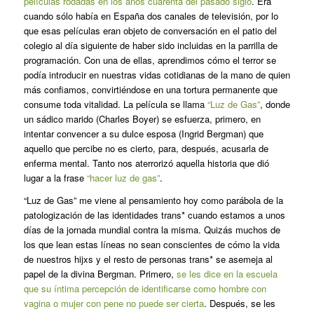
películas rodadas en los años cuarenta del pasado siglo
. Era
cuando sólo había en España dos canales de televisión, por lo
que esas películas eran objeto de conversación en el patio del
colegio al día siguiente de haber sido incluidas en la parrilla de
programación. Con una de ellas, aprendimos cómo el terror se
podía introducir en nuestras vidas cotidianas de la mano de quien
más confiamos, convirtiéndose en una tortura permanente que
consume toda vitalidad. La película se llama
“Luz de Gas”
, donde
un sádico marido (Charles Boyer) se esfuerza, primero, en
intentar convencer a su dulce esposa (Ingrid Bergman) que
aquello que percibe no es cierto, para, después, acusarla de
enferma mental. Tanto nos aterrorizó aquella historia que dió
lugar a la frase
“hacer luz de gas”
.
“Luz de Gas” me viene al pensamiento hoy como parábola de la
patologización de las identidades trans* cuando estamos a unos
días de la jornada mundial contra la misma. Quizás muchos de
los que lean estas líneas no sean conscientes de cómo la vida
de nuestros hijxs y el resto de personas trans* se asemeja al
papel de la divina Bergman. Primero,
se les dice en la escuela
que su íntima percepción de identificarse como hombre con
vagina o mujer con pene no puede ser cierta
. Después, se les