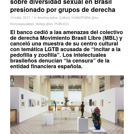
sobre diversidad sexual en Brasil
presionado por grupos de derecha
/
14 iraila, 2017
in
América latina
,
Cultura
,
HOMOFOBIA @es
,
Homosexualidad
,
Noticia @es
,
PUBLICO
El banco cedió a las amenazas del colectivo
de derecha Movimiento Brasil Libre (MBL) y
canceló una muestra de su centro cultural
con temática LGTB acusada de “incitar a la
pedofilia y zoofilia”. Los intelectuales
brasileños denucian “la censura” de la
entidad financiera española.