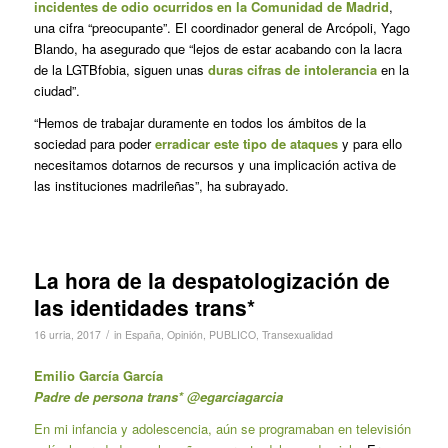
incidentes de odio ocurridos en la Comunidad de Madrid
,
una cifra “preocupante”. El coordinador general de Arcópoli, Yago
Blando, ha asegurado que “lejos de estar acabando con la lacra
de la LGTBfobia, siguen unas
duras cifras de intolerancia
en la
ciudad”.
“Hemos de trabajar duramente en todos los ámbitos de la
sociedad para poder
erradicar este tipo de ataques
y para ello
necesitamos dotarnos de recursos y una implicación activa de
las instituciones madrileñas”, ha subrayado.
La hora de la despatologización de
las identidades trans*
/
16 urria, 2017
in
España
,
Opinión
,
PUBLICO
,
Transexualidad
Emilio García García
Padre de persona trans* @egarciagarcia
En mi infancia y adolescencia, aún se programaban en televisión