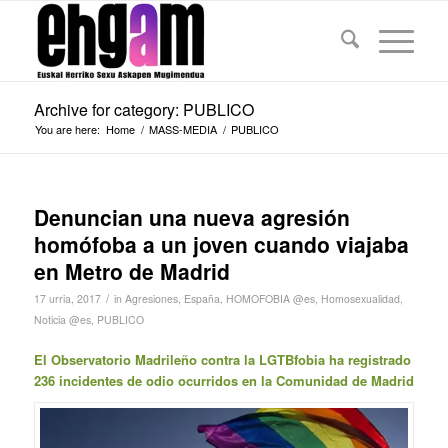
Archive for category: PUBLICO
You are here:
Home
/
MASS-MEDIA
/
PUBLICO
Denuncian una nueva agresión
homófoba a un joven cuando viajaba
en Metro de Madrid
/
17 urria, 2017
in
Agresiones
,
España
,
HOMOFOBIA @es
,
Homosexualidad
,
Noticia @es
,
PUBLICO
El Observatorio Madrileño contra la LGTBfobia ha registrado
236 incidentes de odio ocurridos en la Comunidad de Madrid