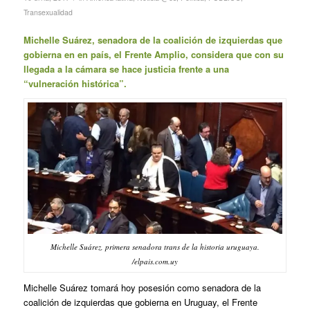
Transexualidad
Michelle Suárez, senadora de la coalición de izquierdas que
gobierna en en país, el Frente Amplio, considera que con su
llegada a la cámara se hace justicia frente a una
“vulneración histórica”.
Michelle Suárez, primera senadora trans de la historia uruguaya.
/elpais.com.uy
Michelle Suárez tomará hoy posesión como senadora de la
coalición de izquierdas que gobierna en Uruguay, el Frente