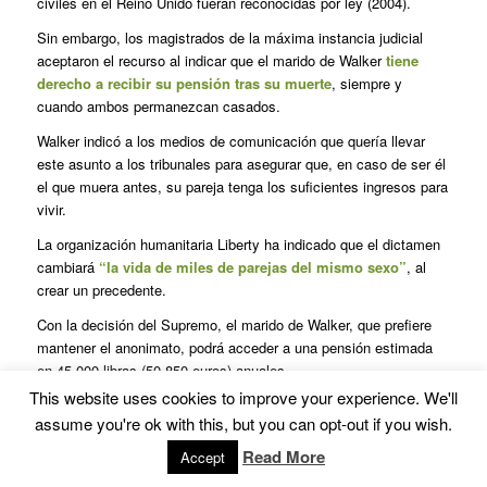
civiles en el Reino Unido fueran reconocidas por ley (2004).
Sin embargo, los magistrados de la máxima instancia judicial
aceptaron el recurso al indicar que el marido de Walker
tiene
derecho a recibir su pensión tras su muerte
, siempre y
cuando ambos permanezcan casados.
Walker indicó a los medios de comunicación que quería llevar
este asunto a los tribunales para asegurar que, en caso de ser él
el que muera antes, su pareja tenga los suficientes ingresos para
vivir.
La organización humanitaria Liberty ha indicado que el dictamen
cambiará
“la vida de miles de parejas del mismo sexo”
, al
crear un precedente.
Con la decisión del Supremo, el marido de Walker, que prefiere
mantener el anonimato, podrá acceder a una pensión estimada
en 45.000 libras (50.850 euros) anuales.
This website uses cookies to improve your experience. We'll
Walker se retiró de una empresa del sector químico en 2003,
assume you're ok with this, but you can opt-out if you wish.
después de 20 años de trabajo y tras hacer las mismas
aportaciones a su pensión que sus compañeros
Read More
Accept
heterosexuales. Él y su marido mantienen una relación desde