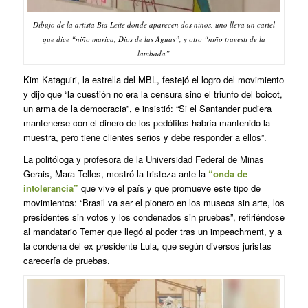
Dibujo de la artista Bia Leite donde aparecen dos niños, uno lleva un cartel
que dice “niño marica, Dios de las Aguas”, y otro “niño travesti de la
lambada”
Kim Kataguiri, la estrella del MBL, festejó el logro del movimiento
y dijo que “la cuestión no era la censura sino el triunfo del boicot,
un arma de la democracia”, e insistió: “Si el Santander pudiera
mantenerse con el dinero de los pedófilos habría mantenido la
muestra, pero tiene clientes serios y debe responder a ellos”.
La politóloga y profesora de la Universidad Federal de Minas
Gerais, Mara Telles, mostró la tristeza ante la
“onda de
intolerancia”
que vive el país y que promueve este tipo de
movimientos: “Brasil va ser el pionero en los museos sin arte, los
presidentes sin votos y los condenados sin pruebas”, refiriéndose
al mandatario Temer que llegó al poder tras un
impeachment
, y a
la condena del ex presidente Lula, que según diversos juristas
carecería de pruebas.