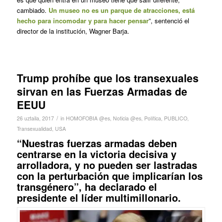
cambiado.
Un museo no es un parque de atracciones, está
hecho para incomodar y para hacer pensar
”, sentenció el
director de la institución, Wagner Barja.
Trump prohíbe que los transexuales
sirvan en las Fuerzas Armadas de
EEUU
/
26 uztaila, 2017
in
HOMOFOBIA @es
,
Noticia @es
,
Política
,
PUBLICO
,
Transexualidad
,
USA
“Nuestras fuerzas armadas deben
centrarse en la victoria decisiva y
arrolladora, y no pueden ser lastradas
con la perturbación que implicarían los
transgénero”, ha declarado el
presidente el líder multimillonario.