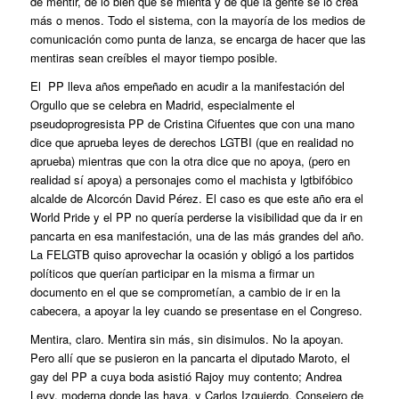
de mentir, de lo bien que se mienta y de que la gente se lo crea
más o menos. Todo el sistema, con la mayoría de los medios de
comunicación como punta de lanza, se encarga de hacer que las
mentiras sean creíbles el mayor tiempo posible.
El PP lleva años empeñado en acudir a la manifestación del
Orgullo que se celebra en Madrid, especialmente el
pseudoprogresista PP de Cristina Cifuentes que con una mano
dice que aprueba leyes de derechos LGTBI (que en realidad no
aprueba) mientras que con la otra dice que no apoya, (pero en
realidad sí apoya) a personajes como el machista y lgtbifóbico
alcalde de Alcorcón David Pérez. El caso es que este año era el
World Pride y el PP no quería perderse la visibilidad que da ir en
pancarta en esa manifestación, una de las más grandes del año.
La FELGTB quiso aprovechar la ocasión y obligó a los partidos
políticos que querían participar en la misma a firmar un
documento en el que se comprometían, a cambio de ir en la
cabecera, a apoyar la ley cuando se presentase en el Congreso.
Mentira, claro. Mentira sin más, sin disimulos. No la apoyan.
Pero allí que se pusieron en la pancarta el diputado Maroto, el
gay del PP a cuya boda asistió Rajoy muy contento; Andrea
Levy, moderna donde las haya, y Carlos Izquierdo, Consejero de