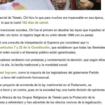
arcial de Taiwán, Chi hizo lo que para muchos era impensable en esa época,
lo que le costó
162 días de cárcel
.
venciones sociales, Chi fue el primero en desafiar las leyes que impedían el
ó -sin éxito- el registro legal de su unión desde 1988 con su pareja.
evó una consulta de interpretación al Supremo por considerar que
la
artículos 7 y 22 de la Constitución
, que establecen que todas las libertade
l orden social o el bienestar público están garantizados.
rvadores recibieron con protestas y consternación la decisión, que según ellos
la isla, la familia tradicional y la moralidad social.
sai Ing-wen
, como la mayoría de los legisladores del gobernante Partido
 a favor del matrimonio homosexual.
 un proyecto de enmienda de la ley matrimonial en el Parlamento, se
 a favor y en contra, pues en la sociedad hay una fuerte división de opiniones
 Alianza de los Grupos Religiosos de Taiwán para la Protección de la
eta a referéndum y han advertido de los efectos nocivos de la legalización,