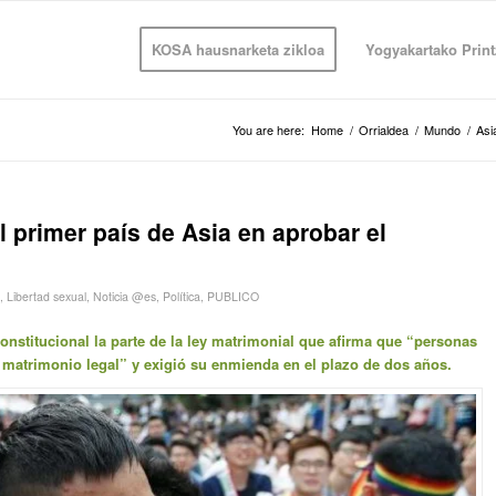
KOSA hausnarketa zikloa
Yogyakartako Print
You are here:
Home
/
Orrialdea
/
Mundo
/
Asi
l primer país de Asia en aprobar el
,
Libertad sexual
,
Noticia @es
,
Política
,
PUBLICO
onstitucional la parte de la ley matrimonial que afirma que “personas
matrimonio legal” y exigió su enmienda en el plazo de dos años.