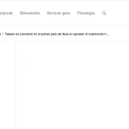
zipioak
Beheatokia
Nortzuk gara
Fitxategia
a
/
Taiwán se convierte en el primer país de Asia en aprobar el matrimonio h...
.