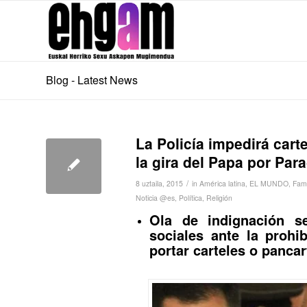
Blog - Latest News
La Policía impedirá cart
la gira del Papa por Par
/
8 uztaila, 2015
in
América latina
,
EL MUNDO
,
Fami
Noticia @es
,
Política
,
Religión
Ola de indignación s
sociales ante la prohib
portar carteles o panc