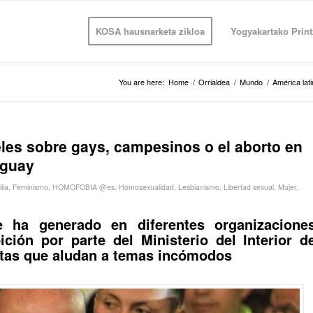
KOSA hausnarketa zikloa
Yogyakartako Print
You are here:
Home
/
Orrialdea
/
Mundo
/
América lat
eles sobre gays, campesinos o el aborto en
aguay
lia
,
Feminismo
,
HOMOFOBIA @es
,
Homosexualidad
,
Lesbianismo
,
Libertad sexual
,
Mujer
,
e ha generado en diferentes organizacione
ición por parte del Ministerio del Interior d
artas que aludan a temas incómodos