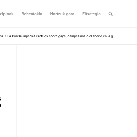
zipioak
Beheatokia
Nortzuk gara
Fitxategia
ina
/
La Policía impedirá carteles sobre gays, campesinos o el aborto en la g...
.
s
e