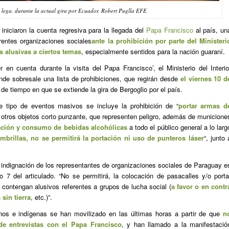
 lega, durante la actual gira por Ecuador. Robert Puglla EFE
iniciaron la cuenta regresiva para la llegada del
Papa Francisco
al país, un
rentes organizaciones sociales
ante la prohibición por parte del Ministeri
as alusivas a ciertos temas
, especialmente sentidos para la nación guaraní.
er en cuenta durante la visita del Papa Francisco’, el Ministerio del Interio
de sobresale una lista de prohibiciones, que regirán desde
el viernes 10 d
 de tiempo en que se extiende la gira de Bergoglio por el país.
 tipo de eventos masivos se incluye la prohibición de “
portar armas d
 otros objetos corto punzante, que representen peligro, además de municione
zación y consumo de bebidas alcohólicas
a todo el público general a lo larg
brillas, no se permitirá la portación ni uso de punteros láser
“, junto 
a indignación de los representantes de organizaciones sociales de Paraguay e
o 7 del articulado. “No se permitirá, la colocación de pasacalles y/o porta
e contengan alusivos referentes a grupos de lucha social (
a favor o en contr
sin tierra
, etc.)”.
nos e indígenas se han movilizado en las últimas horas a partir de que
n
 de entrevistas con el Papa Francisco
, y han llamado a la manifestació