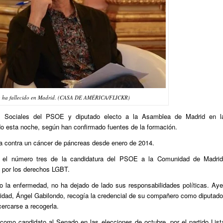
o ha fallecido en Madrid. (CASA DE AMÉRICA/FLICKR)
os Sociales del PSOE y diputado electo a la Asamblea de Madrid en l
do esta noche, según han confirmado fuentes de la formación.
a contra un cáncer de páncreas desde enero de 2014.
 el número tres de la candidatura del PSOE a la Comunidad de Madrid
 por los derechos LGBT.
o la enfermedad, no ha dejado de lado sus responsabilidades políticas. Aye
dad, Ángel Gabilondo, recogía la credencial de su compañero como diputado
cercarse a recogerla.
 como candidato al Senado en las elecciones de octubre, por el partido List