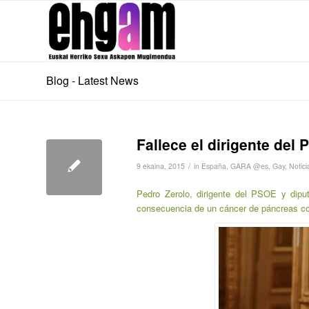
Blog - Latest News
Fallece el dirigente del
/
9 ekaina, 2015
in
España
,
GARA @es
,
Gay
,
Notic
Pedro Zerolo, dirigente del PSOE y dipu
consecuencia de un cáncer de páncreas con