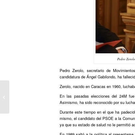
Pedro Zerol
Pedro Zerolo, secretario de Movimient
candidatura de Ángel Gabilondo, ha falleci
Zerolo, nacido en Caracas en 1960, luchab
Políticos de distintos partidos
En las pasadas elecciones del 24M fue
recuerdan con emoción a Pedro
Asimismo, ha sido reconocido por su lucha
Zerolo en las...
Durante este tiempo en el que ha padecid
mismo, el candidato del PSOE a la Comuni
ya que su estado de salud no le permitió a
En 1989 saltó a la política al presentarse