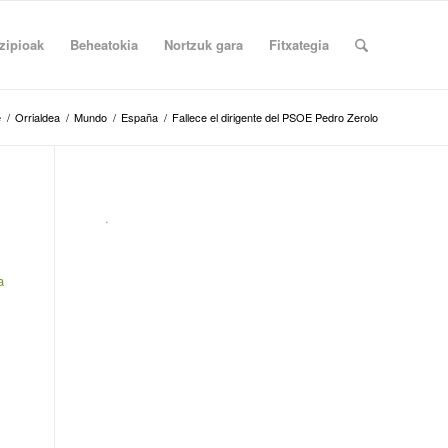
zipioak
Beheatokia
Nortzuk gara
Fitxategia
e
/
Orrialdea
/
Mundo
/
España
/
Fallece el dirigente del PSOE Pedro Zerolo
.
a