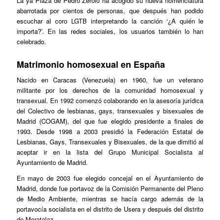
La ya Plaza de Pedro Zerolo ha acogido su nueva nomenclatura
abarrotada por cientos de personas, que después han podido
escuchar al coro LGTB interpretando la canción ‘¿A quién le
importa?’. En las redes sociales, los usuarios también lo han
celebrado.
Matrimonio homosexual en España
Nacido en Caracas (Venezuela) en 1960, fue un veterano
militante por los derechos de la comunidad homosexual y
transexual. En 1992 comenzó colaborando en la asesoría jurídica
del Colectivo de lesbianas, gays, transexuales y bisexuales de
Madrid (COGAM), del que fue elegido presidente a finales de
1993. Desde 1998 a 2003 presidió la Federación Estatal de
Lesbianas, Gays, Transexuales y Bisexuales, de la que dimitió al
aceptar ir en la lista del Grupo Municipal Socialista al
Ayuntamiento de Madrid.
En mayo de 2003 fue elegido concejal en el Ayuntamiento de
Madrid, donde fue portavoz de la Comisión Permanente del Pleno
de Medio Ambiente, mientras se hacía cargo además de la
portavocía socialista en el distrito de Usera y después del distrito
de Moratalaz.