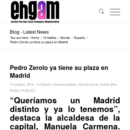
Blog - Latest News
You are here:
Home
/
Orrialdea
/
Mundo
/
España
/
Pedro Zerolo ya tiene su plaza en Madrid
Pedro Zerolo ya tiene su plaza en
Madrid
/
14 maiatza, 2016
in
España
,
Homosexualidad
,
Libertad sexual
,
Noticia @es
,
Política
,
PUBLICO
“Queríamos un Madrid
distinto y ya lo tenemos”,
destaca la alcaldesa de la
capital, Manuela Carmena.