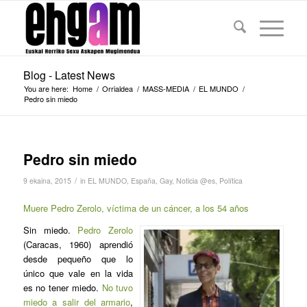
Blog - Latest News
You are here:
Home
/
Orrialdea
/
MASS-MEDIA
/
EL MUNDO
/
Pedro sin miedo
Pedro sin miedo
/
9 ekaina, 2015
in
EL MUNDO
,
España
,
Gay
,
Noticia @es
,
Política
Muere Pedro Zerolo, víctima de un cáncer, a los 54 años
Sin miedo.
Pedro Zerolo
(Caracas, 1960) aprendió
desde pequeño que lo
único que vale en la vida
es no tener miedo.
No tuvo
miedo a salir del armario
,