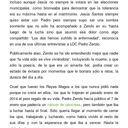
incluso aunque Jesús no siempre le votara en las elecciones
municipales, como bromeaba para demostrar que la tolerancia
era su máxima hasta en el matrimonio. Jesús Santos siempre
quiso estar con Pedro pero siempre supo ser una sombra
sonriente que no sólo ha acompañado a Zerolo en su ‘hasta
luego’ de la lucha sino que asumió ese dolor como algo
compartido: “Los dos hemos sufrido la enfermedad”, reconocía
en una de sus últimas entrevistas a LOC Pedro Zerolo.
Públicamente ateo, Zerolo se ha ido entendiendo mejor que nadie
que “la vida sólo se vive viviéndola”, incluyendo la muerte, y que
sólo la poesía, de la que era un amante fiel, podía crear un
estado de éxtasis por momentos que le borrara sólo a ratos, la
dureza del día a día.
Cruel que fueran los Reyes Magos a los que nunca pidió nada
porque no creía en ellos, los que le trajeran el pasado enero de
2014 el peor regalo de su vida. Pedro Zerolo hacía público el 7 de
enero que padecía un
cáncer de páncreas
, pero también que iba
a luchar hasta el final. Sólo quería llegar al momento de cerrar
los ojos, trabajando y luchando, como había vivido el resto de
sus días y con la esperanza de que iba a vencer. Hasta la