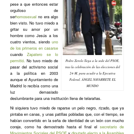
pese a que entonces estar
orgulloso de
ser
homosexual
no era algo
bien visto. No tuvo miedo a
gritar su amor por un
hombre como Jesús a los
cuatro vientos, siendo
uno
de los primeros en casarse
cuando
Zapatero se lo
permitió.
No tuvo miedo de
Pedro Zerolo llega a la sede del PSOE,
pasar del activismo social
tras la celebración de las elecciones del
a la política en 2003
24-M, para acudir a la Ejecutiva
aunque el Ayuntamiento de
Federal. ÁNGEL NAVARRETE EL
Madrid lo recibía como una
MUNDO
luz demasiado
deslumbrante para una institución llena de telarañas.
Ni siquiera tuvo miedo de raparse un pelo negro, rizado, que ya
pintaba en canas, y unas patillas pobladas que, con el tiempo, se
habían convertido en la seña de identidad de un león con mucho
coraje, como ha demostrado hasta el final el
secretario de
Movimientos Sociales del PSOE
y
diputado electo a la Asamblea