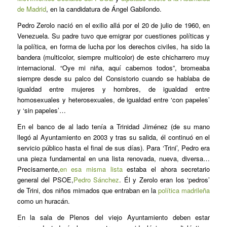
de Madrid
, en la candidatura de Ángel Gabilondo.
Pedro Zerolo nació en el exilio allá por el 20 de julio de 1960, en
Venezuela. Su padre tuvo que emigrar por cuestiones políticas y
la política, en forma de lucha por los derechos civiles, ha sido la
bandera (multicolor, siempre multicolor) de este chicharrero muy
internacional. “Oye mi niña, aquí cabemos todos”, bromeaba
siempre desde su palco del Consistorio cuando se hablaba de
igualdad entre mujeres y hombres, de igualdad entre
homosexuales y heterosexuales, de igualdad entre ‘con papeles’
y ‘sin papeles’…
En el banco de al lado tenía a Trinidad Jiménez (de su mano
llegó al Ayuntamiento en 2003 y tras su salida, él continuó en el
servicio público hasta el final de sus días). Para ‘Trini’, Pedro era
una pieza fundamental en una lista renovada, nueva, diversa…
Precisamente,
en esa misma lista
estaba el ahora secretario
general del PSOE,
Pedro Sánchez
. Él y Zerolo eran los ‘pedros’
de Trini, dos niños mimados que entraban en la
política madrileña
como un huracán.
En la sala de Plenos del viejo Ayuntamiento deben estar