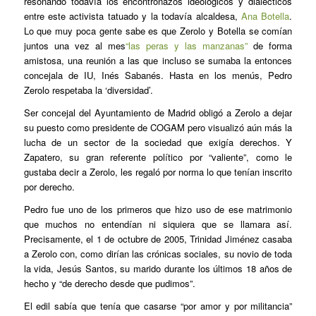
resonando todavía los encontronazos ideológicos y dialécticos
entre este activista tatuado y la todavía alcaldesa,
Ana Botella
.
Lo que muy poca gente sabe es que Zerolo y Botella se comían
juntos una vez al mes
“las peras y las manzanas”
de forma
amistosa, una reunión a las que incluso se sumaba la entonces
concejala de IU, Inés Sabanés. Hasta en los menús, Pedro
Zerolo respetaba la ‘diversidad’.
Ser concejal del Ayuntamiento de Madrid obligó a Zerolo a dejar
su puesto como presidente de COGAM pero visualizó aún más la
lucha de un sector de la sociedad que exigía derechos. Y
Zapatero, su gran referente político por “valiente”, como le
gustaba decir a Zerolo, les regaló por norma lo que tenían inscrito
por derecho.
Pedro fue uno de los primeros que hizo uso de ese matrimonio
que muchos no entendían ni siquiera que se llamara así.
Precisamente, el 1 de octubre de 2005, Trinidad Jiménez casaba
a Zerolo con, como dirían las crónicas sociales, su novio de toda
la vida, Jesús Santos, su marido durante los últimos 18 años de
hecho y “de derecho desde que pudimos”.
El edil sabía que tenía que casarse “por amor y por militancia”