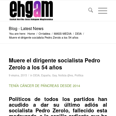
Blog - Latest News
You are here:
Home
/
Orrialdea
/
MASS-MEDIA
/
DEIA
/
Muere el dirigente socialista Pedro Zerolo a los 54 años
Muere el dirigente socialista Pedro
Zerolo a los 54 años
/
9 ekaina, 2015
in
DEIA
,
España
,
Gay
,
Noticia @es
,
Política
TENÍA CÁNCER DE PÁNCREAS DESDE 2014
Políticos de todos los partidos han
acudido a dar su último adiós al
socialista Pedro Zerolo, fallecido esta
madrugada, a la capilla ardiente que ha