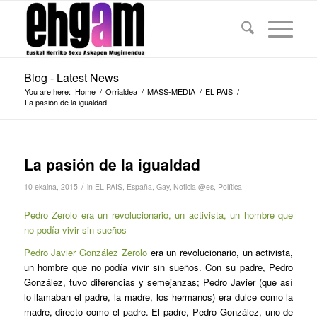
Blog - Latest News
You are here:
Home
/
Orrialdea
/
MASS-MEDIA
/
EL PAIS
/
La pasión de la igualdad
La pasión de la igualdad
/
10 ekaina, 2015
in
EL PAIS
,
España
,
Gay
,
Noticia @es
,
Política
Pedro Zerolo era un revolucionario, un activista, un hombre que
no podía vivir sin sueños
Pedro Javier González Zerolo
era un revolucionario, un activista,
un hombre que no podía vivir sin sueños. Con su padre, Pedro
González, tuvo diferencias y semejanzas; Pedro Javier (que así
lo llamaban el padre, la madre, los hermanos) era dulce como la
madre, directo como el padre. El padre, Pedro González, uno de