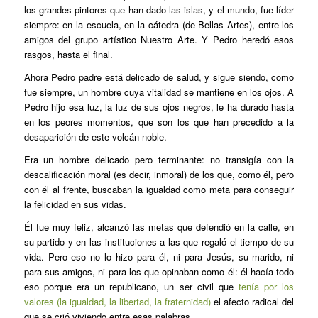
los grandes pintores que han dado las islas, y el mundo, fue líder
siempre: en la escuela, en la cátedra (de Bellas Artes), entre los
amigos del grupo artístico Nuestro Arte. Y Pedro heredó esos
rasgos, hasta el final.
Ahora Pedro padre está delicado de salud, y sigue siendo, como
fue siempre, un hombre cuya vitalidad se mantiene en los ojos. A
Pedro hijo esa luz, la luz de sus ojos negros, le ha durado hasta
en los peores momentos, que son los que han precedido a la
desaparición de este volcán noble.
Era un hombre delicado pero terminante: no transigía con la
descalificación moral (es decir, inmoral) de los que, como él, pero
con él al frente, buscaban la igualdad como meta para conseguir
la felicidad en sus vidas.
Él fue muy feliz, alcanzó las metas que defendió en la calle, en
su partido y en las instituciones a las que regaló el tiempo de su
vida. Pero eso no lo hizo para él, ni para Jesús, su marido, ni
para sus amigos, ni para los que opinaban como él: él hacía todo
eso porque era un republicano, un ser civil que
tenía por los
valores (la igualdad, la libertad, la fraternidad)
el afecto radical del
que se crió viviendo entre esas palabras.