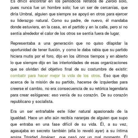
Es difícil encontrar en los periódicos retratos de Zerolo solo,
pues nunca fue un hombre solo; fue un ser de cercanías, que
diría Umbral, alguien que siempre se apoyó en otros para ejercer
su liderazgo natural. Como su padre, de nuevo, él mandaba
donde estuviera, en la casa, en el partido y en la calle, pero si no
sentía alrededor el calor de los otros se sentía fuera de lugar.
Representaba a una generación que no quiso dilapidar la
oportunidad de tener ilusión, y como le daba rabia que su partido
hiciera mutis por el foro, dijo en los últimos tiempos y en abierto
lo que siempre dijo en las interioridades de esas organizaciones
que se olvidan del objetivo final de su costumbre de existir:
combatir para hacer mejor la vida de los otros
. Eso que dijo
acerca de la misión de su partido, hacerse de izquierdas para
creerse el cambio, no era consecuencia de su retórica legendaria
para crear eslóganes: eso venía de su corazón. De su corazón
republicano y socialista.
Era un ser entrañable este líder natural apasionado de la
igualdad. Hace un año aún recibía naranjas de alguien que supo
que entraba en una fase difícil de su vida. Él, a su vez,
agasajaba en secreto también (ella lo reveló ayer) a su íntima
amiga Trinidad Jiménez, que pasó por un mal momento. Él