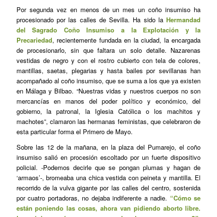
Por segunda vez en menos de un mes un coño insumiso ha
procesionado por las calles de Sevilla. Ha sido la
Hermandad
del Sagrado Coño Insumiso a la Explotación y la
Precariedad
, recientemente fundada en la ciudad, la encargada
de procesionarlo, sin que faltara un solo detalle. Nazarenas
vestidas de negro y con el rostro cubierto con tela de colores,
mantillas, saetas, plegarias y hasta bailes por sevillanas han
acompañado al coño insumiso, que se suma a los que ya existen
en Málaga y Bilbao. “Nuestras vidas y nuestros cuerpos no son
mercancías en manos del poder político y económico, del
gobierno, la patronal, la Iglesia Católica o los machitos y
machotes”, clamaron las hermanas feministas, que celebraron de
esta particular forma el Primero de Mayo.
Sobre las 12 de la mañana, en la plaza del Pumarejo, el coño
insumiso salió en procesión escoltado por un fuerte dispositivo
policial. -Podemos decirle que se pongan plumas y hagan de
‘armaos’-, bromeaba una chica vestida con peineta y mantilla. El
recorrido de la vulva gigante por las calles del centro, sostenida
por cuatro portadoras, no dejaba indiferente a nadie.
“Cómo se
están poniendo las cosas, ahora van pidiendo aborto libre.