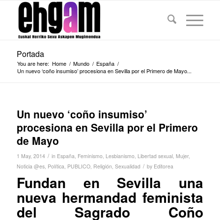
Portada
You are here:
Home
/
Mundo
/
España
/
Un nuevo ‘coño insumiso’ procesiona en Sevilla por el Primero de Mayo...
Un nuevo ‘coño insumiso’
procesiona en Sevilla por el Primero
de Mayo
/
1 May, 2014
in
España
,
Feminismo
,
Lesbianismo
,
Libertad sexual
,
Mujer
,
/
Noticia @es
,
Política
,
PUBLICO
,
Religión
,
Sexualidad
by
Editorea
Fundan en Sevilla una
nueva hermandad feminista
del Sagrado Coño