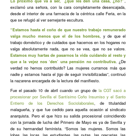
Lo próximo qué va a ser, ¿que les den una casa, ¿no?”
,
exclamó una señora, con la cara completamente desencajada,
desde el interior de una farmacia de la céntrica calle Feria, en la
que se refugió al ver semejante escultura.
“Estamos hasta el coño de que nuestro trabajo remunerado
valga mucho menos que el de los hombres,
y de que el
trabajo doméstico y de cuidados que hacemos en los hogares no
valga absolutamente nada, que no se vea, que no se valore.
Estamos muy hartas de pasarnos la vida cuidando al resto y
que a la vejez nos ‘den’ una pensión no contributiva
. ¿De
verdad no hemos contribuido? Las mujeres curramos más que
nadie y estamos hasta el jigo de seguir invisibilizadas”, continuó
la nazarena encargada de la lectura del manifiesto.
Fue el pasado 10 de abril cuando un grupo de
la CGT sacó a
procesionar por Sevilla el Santísimo Coño Insumiso y el Santo
Entierro de los Derechos Sociolaborales
, de titularidad
malagueña, y que fue cedido para aquella ocasión al sindicato
anarquista. Pero el que hizo su salida procesional coincidiendo
con la jornada de lucha del Primero de Mayo es ya de Sevilla y
de su hermandad feminista. “Somos las mujeres. Somos las
lobas, las locas, las estudiantes, las putas, las precarias, las