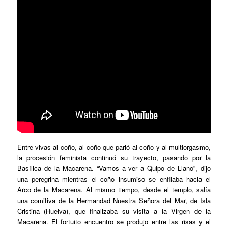
Entre vivas al coño, al coño que parió al coño y al multiorgasmo,
la procesión feminista continuó su trayecto, pasando por la
Basílica de la Macarena. “Vamos a ver a Quipo de Llano”, dijo
una peregrina mientras el coño insumiso se enfilaba hacia el
Arco de la Macarena. Al mismo tiempo, desde el templo, salía
una comitiva de la Hermandad Nuestra Señora del Mar, de Isla
Cristina (Huelva), que finalizaba su visita a la Virgen de la
Macarena. El fortuito encuentro se produjo entre las risas y el