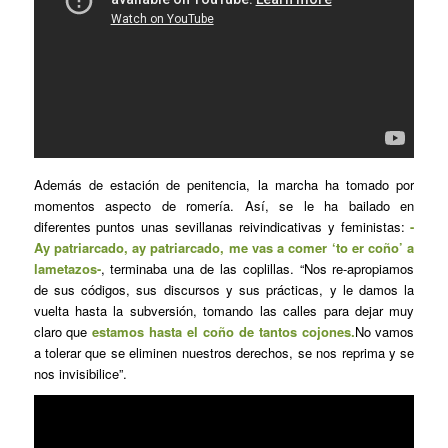
Además de estación de penitencia, la marcha ha tomado por
momentos aspecto de romería. Así, se le ha bailado en
diferentes puntos unas sevillanas reivindicativas y feministas:
-
Ay patriarcado, ay patriarcado, me vas a comer ‘to er coño’ a
lametazos-
, terminaba una de las coplillas. “Nos re-apropiamos
de sus códigos, sus discursos y sus prácticas, y le damos la
vuelta hasta la subversión, tomando las calles para dejar muy
claro que
estamos hasta el coño de tantos cojones.
No vamos
a tolerar que se eliminen nuestros derechos, se nos reprima y se
nos invisibilice”.