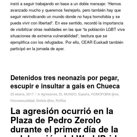
instó a seguir trabajando en base a un doble mensaje: “Hemos
avanzado mucho y queremos festejarlo, pero también hay que
seguir reivindicando un mundo donde no haya homofobia y se
pueda vivir con libertad”. En ese sentido, recordó la importancia
de visibilizar otras realidades en las que “la población LGBT vive
situaciones de extrema vulnerabilidad”, tesitura que se
ejemplifica con los refugiados. Por ello, CEAR Euskadi también
participó en la jornada de ayer.
Detenidos tres neonazis por pegar,
escupir e insultar a gais en Chueca
/
25 ekaina, 2017
in
Agresiones
,
EL MUNDO
,
España
,
HOMOFOBIA @es
,
Homosexualidad
,
Noticia @es
,
Política
La agresión ocurrió en la
Plaza de Pedro Zerolo
durante el primer día de la