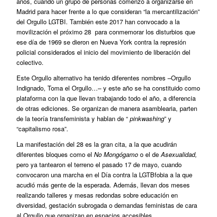
años, cuando un grupo de personas comenzó a organizarse en
Madrid para hacer frente a lo que consideran “la mercantilización”
del Orgullo LGTBI. También este 2017 han convocado a la
movilización el próximo 28 para conmemorar los disturbios que
ese día de 1969 se dieron en Nueva York contra la represión
policial considerados el inicio del movimiento de liberación del
colectivo.
Este Orgullo alternativo ha tenido diferentes nombres –Orgullo
Indignado, Toma el Orgullo…– y este año se ha constituido como
plataforma con la que llevan trabajando todo el año, a diferencia
de otras ediciones. Se organizan de manera asamblearia, parten
de la teoría transfeminista y hablan de “
pinkwashing
” y
“capitalismo rosa”.
La manifestación del 28 es la gran cita, a la que acudirán
diferentes bloques como el
No Mongógamo
o el de
Asexualidad,
pero ya tantearon el terreno el pasado 17 de mayo, cuando
convocaron una marcha en el Día contra la LGTBfobia a la que
acudió más gente de la esperada. Además, llevan dos meses
realizando talleres y mesas redondas sobre educación en
diversidad, gestación subrogada o demandas feministas de cara
al Orgullo que organizan en espacios accesibles.