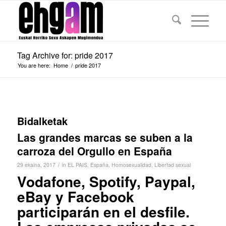
Tag Archive for: pride 2017
You are here:
Home
/
pride 2017
Bidalketak
Las grandes marcas se suben a la
carroza del Orgullo en España
/
29 ekaina, 2017
in
EL PAIS
,
España
,
Homosexualidad
,
Libertad sexual
Vodafone, Spotify, Paypal,
eBay y Facebook
participarán en el desfile.