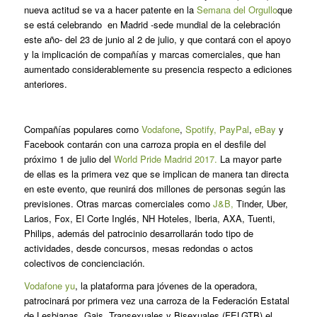
nueva actitud se va a hacer patente en la
Semana del Orgullo
que
se está celebrando en Madrid -sede mundial de la celebración
este año- del 23 de junio al 2 de julio, y que contará con el apoyo
y la implicación de compañías y marcas comerciales, que han
aumentado considerablemente su presencia respecto a ediciones
anteriores.
Compañías populares como
Vodafone
,
Spotify,
PayPal
,
eBay
y
Facebook contarán con una carroza propia en el desfile del
próximo 1 de julio del
World Pride Madrid 2017.
La mayor parte
de ellas es la primera vez que se implican de manera tan directa
en este evento, que reunirá dos millones de personas según las
previsiones. Otras marcas comerciales como
J&B,
Tinder, Uber,
Larios, Fox, El Corte Inglés, NH Hoteles, Iberia, AXA, Tuenti,
Philips, además del patrocinio desarrollarán todo tipo de
actividades, desde concursos, mesas redondas o actos
colectivos de concienciación.
Vodafone yu
, la plataforma para jóvenes de la operadora,
patrocinará por primera vez una carroza de la Federación Estatal
de Lesbianas, Gais, Transexuales y Bisexuales (FELGTB) el