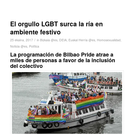
El orgullo LGBT surca la ría en
ambiente festivo
/
25 ekaina, 2017
in
Bizkaia @es
,
DEIA
,
Euskal Herria @es
,
Homosexualidad
,
Noticia @es
,
Política
La programación de Bilbao Pride atrae a
miles de personas a favor de la inclusión
del colectivo