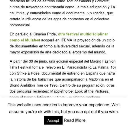
destacan títulos de estreno como
Tom of Finland
y
Chavela
,
cintas de trayectoria contrastada como La mala educación y La
calumnia, y curiosidades como el documental 5 pulgadas, que
retrata la influencia de las apps de contactos en el colectivo
homosexual.
En paralelo al Cinema Pride,
otro festival multidisciplinar
como el Mulafest
acogerá en IFEMA la proyección de un ciclo
de documentales en torno a la diversidad sexual, además de la
mayor exposición de arte dedicado al erotismo del mundo.
A partir del 30 de junio, una edición especial del Madrid Fashion
Film Festival toma el relevo en El Paracaidista (c/La Palma, 10)
con Strike a Pose, documental de estreno en España que narra
la historia de los bailarines que acompañaron a Madonna en el
Blond Ambition Tour de 1990. Dentro de su programación, otras
dos películas recientes: Mapplethorpe: Look at the Pictures,
sobre el icónico fotógrafo, y Carol, un clásico moderno
protagonizado por Cate Blanchett y dirigido por Todd Haynes,
This website uses cookies to improve your experience. We'll
todo un referente cinéfilo para la comunidad homosexual.
assume you're ok with this, but you can opt-out if you wish.
Read More
Accept
Artes escéncias