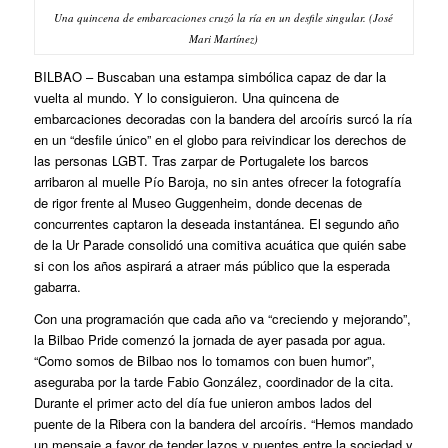
Una quincena de embarcaciones cruzó la ría en un desfile singular. (José
Mari Martínez)
BILBAO
– Buscaban una estampa simbólica capaz de dar la
vuelta al mundo. Y lo consiguieron. Una quincena de
embarcaciones decoradas con la bandera del arcoíris surcó la ría
en un “desfile único” en el globo para reivindicar los derechos de
las personas LGBT. Tras zarpar de Portugalete los barcos
arribaron al muelle Pío Baroja, no sin antes ofrecer la fotografía
de rigor frente al Museo Guggenheim, donde decenas de
concurrentes captaron la deseada instantánea. El segundo año
de la Ur Parade consolidó una comitiva acuática que quién sabe
si con los años aspirará a atraer más público que la esperada
gabarra.
Con una programación que cada año va “creciendo y mejorando”,
la Bilbao Pride comenzó la jornada de ayer pasada por agua.
“Como somos de Bilbao nos lo tomamos con buen humor”,
aseguraba por la tarde Fabio González, coordinador de la cita.
Durante el primer acto del día fue unieron ambos lados del
puente de la Ribera con la bandera del arcoíris. “Hemos mandado
un mensaje a favor de tender lazos y puentes entre la sociedad y