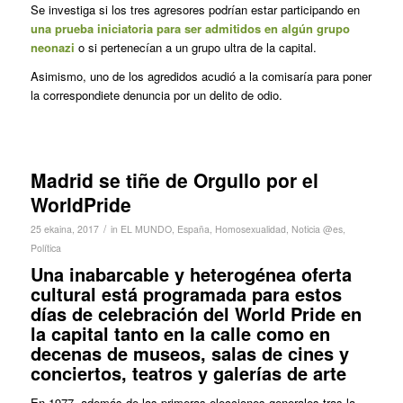
Se investiga si los tres agresores podrían estar participando en
una prueba iniciatoria para ser admitidos en algún grupo
neonazi
o si pertenecían a un grupo ultra de la capital.
Asimismo, uno de los agredidos acudió a la comisaría para poner
la correspondiete denuncia por un delito de odio.
Madrid se tiñe de Orgullo por el
WorldPride
/
25 ekaina, 2017
in
EL MUNDO
,
España
,
Homosexualidad
,
Noticia @es
,
Política
Una inabarcable y heterogénea oferta
cultural está programada para estos
días de celebración del World Pride en
la capital tanto en la calle como en
decenas de museos, salas de cines y
conciertos, teatros y galerías de arte
En 1977, además de las primeras elecciones generales tras la