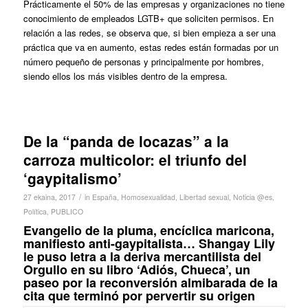
Prácticamente el 50% de las empresas y organizaciones no tiene
conocimiento de empleados LGTB+ que soliciten permisos. En
relación a las redes, se observa que, si bien empieza a ser una
práctica que va en aumento, estas redes están formadas por un
número pequeño de personas y principalmente por hombres,
siendo ellos los más visibles dentro de la empresa.
De la “panda de locazas” a la
carroza multicolor: el triunfo del
‘gaypitalismo’
/
27 ekaina, 2017
in
España
,
Homosexualidad
,
Libertad sexual
,
Noticia @es
,
Política
,
PUBLICO
Evangelio de la pluma, encíclica maricona,
manifiesto anti-gaypitalista… Shangay Lily
le puso letra a la deriva mercantilista del
Orgullo en su libro ‘Adiós, Chueca’, un
paseo por la reconversión almibarada de la
cita que terminó por pervertir su origen