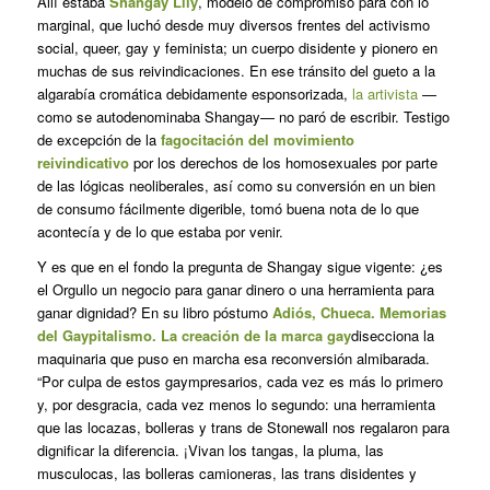
Allí estaba
Shangay Lily
, modelo de compromiso para con lo
marginal, que luchó desde muy diversos frentes del activismo
social, queer, gay y feminista; un cuerpo disidente y pionero en
muchas de sus reivindicaciones. En ese tránsito del gueto a la
algarabía cromática debidamente esponsorizada,
la
artivista
—
como se autodenominaba Shangay— no paró de escribir. Testigo
de excepción de la
fagocitación del movimiento
reivindicativo
por los derechos de los homosexuales por parte
de las lógicas neoliberales, así como su conversión en un bien
de consumo fácilmente digerible, tomó buena nota de lo que
acontecía y de lo que estaba por venir.
Y es que en el fondo la pregunta de Shangay sigue vigente: ¿es
el Orgullo un negocio para ganar dinero o una herramienta para
ganar dignidad? En su libro póstumo
Adiós, Chueca. Memorias
del Gaypitalismo. La creación de la marca gay
disecciona la
maquinaria que puso en marcha esa reconversión almibarada.
“Por culpa de estos gaympresarios, cada vez es más lo primero
y, por desgracia, cada vez menos lo segundo: una herramienta
que las locazas, bolleras y trans de Stonewall nos regalaron para
dignificar la diferencia. ¡Vivan los tangas, la pluma, las
musculocas, las bolleras camioneras, las trans disidentes y