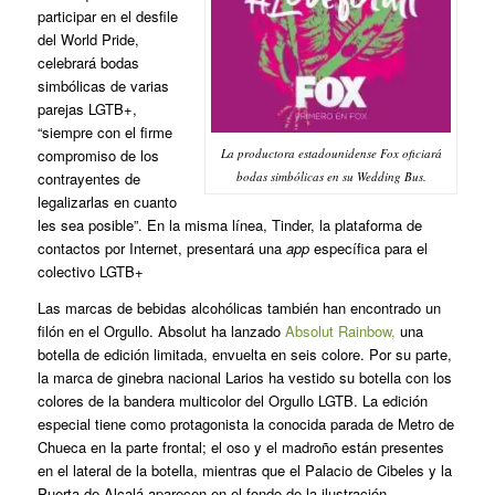
participar en el desfile
del World Pride,
celebrará bodas
simbólicas de varias
parejas LGTB+,
“siempre con el firme
La productora estadounidense Fox oficiará
compromiso de los
bodas simbólicas en su Wedding Bus.
contrayentes de
legalizarlas en cuanto
les sea posible”. En la misma línea, Tinder, la plataforma de
contactos por Internet, presentará una
app
específica para el
colectivo LGTB+
Las marcas de bebidas alcohólicas también han encontrado un
filón en el Orgullo. Absolut ha lanzado
Absolut Rainbow,
una
botella de edición limitada, envuelta en seis colore. Por su parte,
la marca de ginebra nacional Larios ha vestido su botella con los
colores de la bandera multicolor del Orgullo LGTB. La edición
especial tiene como protagonista la conocida parada de Metro de
Chueca en la parte frontal; el oso y el madroño están presentes
en el lateral de la botella, mientras que el Palacio de Cibeles y la
Puerta de Alcalá aparecen en el fondo de la ilustración.