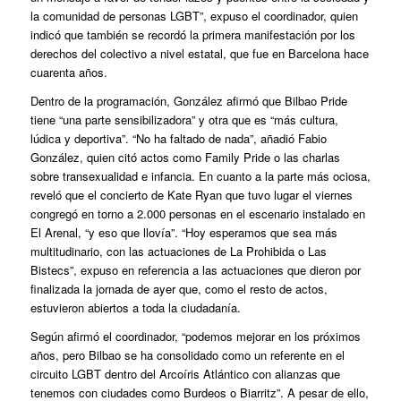
la comunidad de personas LGBT”, expuso el coordinador, quien
indicó que también se recordó la primera manifestación por los
derechos del colectivo a nivel estatal, que fue en Barcelona hace
cuarenta años.
Dentro de la programación, González afirmó que Bilbao Pride
tiene “una parte sensibilizadora” y otra que es “más cultura,
lúdica y deportiva”. “No ha faltado de nada”, añadió Fabio
González, quien citó actos como Family Pride o las charlas
sobre transexualidad e infancia. En cuanto a la parte más ociosa,
reveló que el concierto de Kate Ryan que tuvo lugar el viernes
congregó en torno a 2.000 personas en el escenario instalado en
El Arenal, “y eso que llovía”. “Hoy esperamos que sea más
multitudinario, con las actuaciones de La Prohibida o Las
Bistecs”, expuso en referencia a las actuaciones que dieron por
finalizada la jornada de ayer que, como el resto de actos,
estuvieron abiertos a toda la ciudadanía.
Según afirmó el coordinador, “podemos mejorar en los próximos
años, pero Bilbao se ha consolidado como un referente en el
circuito LGBT dentro del Arcoíris Atlántico con alianzas que
tenemos con ciudades como Burdeos o Biarritz”. A pesar de ello,