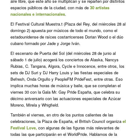
aire libre, que este año se multiplican y se reparten por distintos
espacios públicos de la ciudad, con más de
30 artistas
nacionales e internacionales
.
El Festival Cultural Muestra.t (Plaza del Rey, del miércoles 28 al
domingo 2) apuesta por músicos de todo el mundo, como el
estadounidense de raíces costarricenses Dorian Wood o el dúo
cubano formado por Jade y Jorge Iván.
El escenario de Puerta del Sol (del miércoles 28 de junio al
sábado 1 de julio) acogerá los conciertos de Alaska, Nancys
Rubias, C. Tangana, Algora, Cycle e Innocence, entre otros, los
sets de DJ Suri y DJ Harry Louis y las fiestas especiales de
Befresh, Onda Orgullo y PeopleFM PrideFest, entre otras. Eso
implica muchas horas de música y baile, que se completan el
viernes 30 con la Gala Mr. Gay Pride España, que celebra su
décimo aniversario con las actuaciones especiales de Azúcar
Moreno, Mirela y Whigfield.
También el viernes, en otro de los puntos calientes de las
celebraciones, la Plaza de España, el British Council organiza
el
Festival Love,
con algunas de las figuras más relevantes de
todas las que participarán en el WorldPride. Hablamos de la