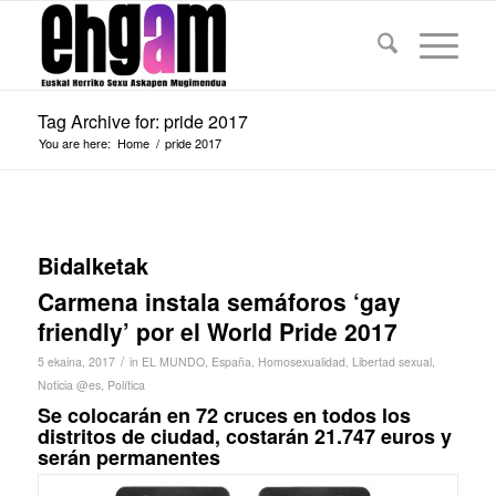
Tag Archive for: pride 2017
You are here:
Home
/
pride 2017
Bidalketak
Carmena instala semáforos ‘gay
friendly’ por el World Pride 2017
/
5 ekaina, 2017
in
EL MUNDO
,
España
,
Homosexualidad
,
Libertad sexual
,
Noticia @es
,
Política
Se colocarán en 72 cruces en todos los
distritos de ciudad, costarán 21.747 euros y
serán permanentes