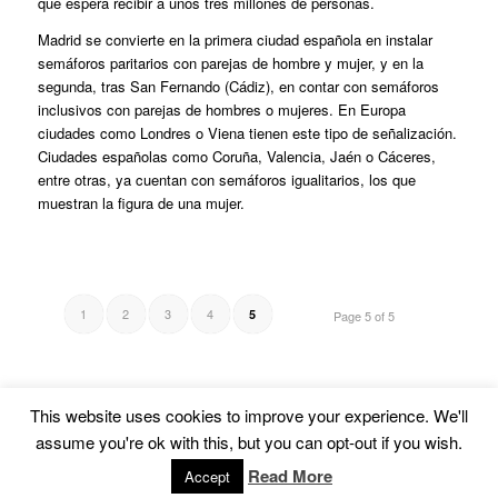
que espera recibir a unos tres millones de personas.
Madrid se convierte en la primera ciudad española en instalar
semáforos paritarios con parejas de hombre y mujer, y en la
segunda, tras San Fernando (Cádiz), en contar con semáforos
inclusivos con parejas de hombres o mujeres. En Europa
ciudades como Londres o Viena tienen este tipo de señalización.
Ciudades españolas como Coruña, Valencia, Jaén o Cáceres,
entre otras, ya cuentan con semáforos igualitarios, los que
muestran la figura de una mujer.
1
2
3
4
5
Page 5 of 5
This website uses cookies to improve your experience. We'll
assume you're ok with this, but you can opt-out if you wish.
© Copyright -
Euskal Herriko Gay-Les Askapen Mugimendua
-
powered by
Read More
Accept
Enfold WordPress Theme