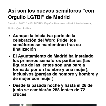
Así son los nuevos semáforos “con
Orgullo LGTBI” de Madrid
/
5 ekaina, 2017
in
EL DIARIO
,
España
,
Homosexualidad
,
Libertad sexual
,
Noticia @es
,
Política
Aunque la iniciativa parte de la
celebración del Word Pride, los
semáforos se mantendrán tras su
finalización
El Ayuntamiento de Madrid ha instalado
los primeros semáforos paritarios (las
figuras de las lentes son una pareja
formada por un hombre y una mujer),
inclusivos (parejas de hombre y hombre y
de mujer con mujer)
Desde la pasada noche y hasta el 26 de
junio se cambiarán 288 lentes de 72
cruces