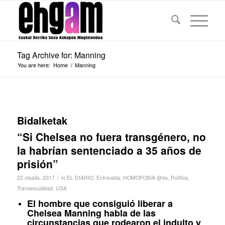
Tag Archive for: Manning
You are here:
Home
/
Manning
Bidalketak
“Si Chelsea no fuera transgénero, no
la habrían sentenciado a 35 años de
prisión”
/
22 otsaila, 2017
in
EL DIARIO
,
Entrevista
,
HOMOFOBIA @es
,
Política
,
Transexualidad
,
USA
El hombre que consiguió liberar a
Chelsea Manning habla de las
circunstancias que rodearon el indulto y