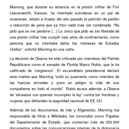
Manning, que durante su estancia en la prisión militar de Fort
Leavenworth, Kansas, ha intentado suicidarse en un par de
ocasiones, reiteró a finales del año pasado la petición de perdón
o reducción de pena que ya hizo nada más ser condenada. “No
pido que se me perdone (…) Lo único que pido es ser liberada de
una prisión militar tras cumplir seis años de confinamiento, como
persona que no intentaba dañar los intereses de Estados
Unidos”, solicitó Manning en una carta.
La decisión de Obama ha sido criticada por miembros del Partido
Republicano como el senador de Florida Marco Rubio, que la ha
calificado de “vergüenza”. El excandidato presidencial declaró
este martes que Manning “violó su juramento como miembro de
las fuerzas armadas y puso en peligro la vida de sus
compañeros en todo el mundo”. Rubio acusa además a Obama
de “alinearse con quienes incumplen la ley” contra los hombres y
mujeres que defienden la seguridad nacional de EE UU.
Además de los documentos de Irak y Afganistán, Manning fue
responsable de filtrar a Wikileaks los conocidos como Papeles
del Departamento de Estado, que contenían más de 250.000
documentos sobre las comunicaciones internas de la diplomacia