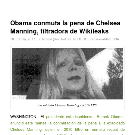
Obama conmuta la pena de Chelsea
Manning, filtradora de Wikileaks
/
18 urtarrila, 2017
in
Noticia @es
,
Política
,
PUBLICO
,
Transexualidad
,
USA
La soldado Chelsea Manning.- REUTERS
WASHINGTON.- E
l presidente estadounidense, Barack Obama,
anunció este martes la conmutación de la pena a la exsoldado
Chelsea Manning, quien en 2010 filtró un número récord de