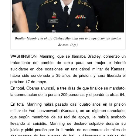
Bradley Manning es ahora Chelsea Manning tras una operación de cambio
de sexo. (Afp)
WASHINGTON. Manning, que se llamaba Bradley, comenzó un
tratamiento de cambio de sexo para ser mujer e intentó
suicidarse en dos ocasiones en una cárcel militar de Kansas,
había sido condenada a 35 años de prisión, y será liberada el
próximo 17 de mayo.
En total, Obama anunció, a tres días de que finalice su mandato,
la conmutación de la pena a 209 personas y el perdón a otras 64.
En total Manning habrá pasado casi cuatro años en la prisión
militar de Fort Leavenworth (Kansas), en un régimen carcelario,
que según miembros de su red de apoyo, le habría acabado
llevando al suicidio. Manning se declaró culpable durante su
juicio y pidió perdón por la filtración de centenares de miles de
documentos de las guerras de Irak y Afganistán y cables del