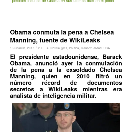
posibles indultos de Obama en sus últimos días en el poder
Obama conmuta la pena a Chelsea
Manning, fuente de WikiLeaks
/
18 urtarrila, 2017
in
DEIA
,
Noticia @es
,
Política
,
Transexualidad
,
USA
El presidente estadounidense, Barack
Obama, anunció ayer la conmutación
de la pena a la exsoldado Chelsea
Manning, quien en 2010 filtró un
número récord de documentos
secretos a WikiLeaks mientras era
analista de inteligencia militar.