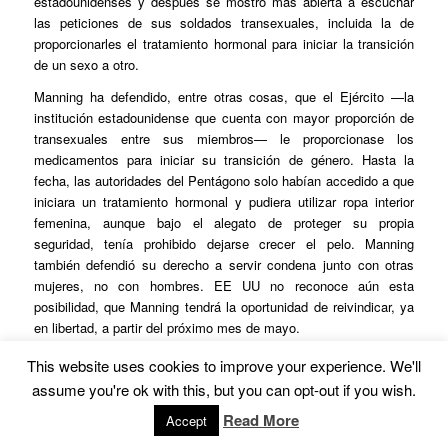
estadounidenses y después se mostró más abierta a escuchar
las peticiones de sus soldados transexuales, incluida la de
proporcionarles el tratamiento hormonal para iniciar la transición
de un sexo a otro.
Manning ha defendido, entre otras cosas, que el Ejército —la
institución estadounidense que cuenta con mayor proporción de
transexuales entre sus miembros— le proporcionase los
medicamentos para iniciar su transición de género. Hasta la
fecha, las autoridades del Pentágono solo habían accedido a que
iniciara un tratamiento hormonal y pudiera utilizar ropa interior
femenina, aunque bajo el alegato de proteger su propia
seguridad, tenía prohibido dejarse crecer el pelo. Manning
también defendió su derecho a servir condena junto con otras
mujeres, no con hombres. EE UU no reconoce aún esta
posibilidad, que Manning tendrá la oportunidad de reivindicar, ya
en libertad, a partir del próximo mes de mayo.
This website uses cookies to improve your experience. We'll
assume you're ok with this, but you can opt-out if you wish.
Obama libera a Chelsea Manning, la
Read More
Accept