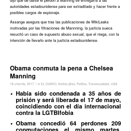
dijo que de darse el perdón a Manning se entregaría a las
autoridades estadounidense para ser extraditado y hacer frente a
posibles cargos de espionaje.
Assange asegura que tras las publicaciones de WikiLeaks
motivadas por las filtraciones de Mannning, la justicia sueca
resucitó un caso de supuesto abuso sexual, que el niega, con la
intención de llevarlo ante la justicia estadounidense.
Obama conmuta la pena a Chelsea
Manning
/
18 urtarrila, 2017
in
EL DIARIO
,
Noticia @es
,
Política
,
Transexualidad
,
USA
Había sido condenada a 35 años de
prisión y será liberada el 17 de mayo,
coincidiendo con el día internacional
contra la LGTBIfobia
Obama concedió 64 perdones 209
conmutaciones el mismo martes,