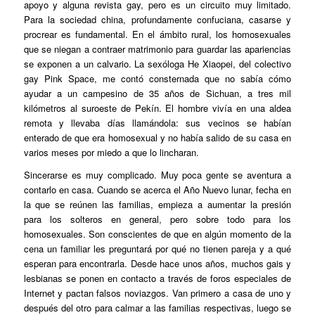
apoyo y alguna revista gay, pero es un circuito muy limitado.
Para la sociedad china, profundamente confuciana, casarse y
procrear es fundamental. En el ámbito rural, los homosexuales
que se niegan a contraer matrimonio para guardar las apariencias
se exponen a un calvario. La sexóloga He Xiaopei, del colectivo
gay Pink Space, me contó consternada que no sabía cómo
ayudar a un campesino de 35 años de Sichuan, a tres mil
kilómetros al suroeste de Pekín. El hombre vivía en una aldea
remota y llevaba días llamándola: sus vecinos se habían
enterado de que era homosexual y no había salido de su casa en
varios meses por miedo a que lo lincharan.
Sincerarse es muy complicado. Muy poca gente se aventura a
contarlo en casa. Cuando se acerca el Año Nuevo lunar, fecha en
la que se reúnen las familias, empieza a aumentar la presión
para los solteros en general, pero sobre todo para los
homosexuales. Son conscientes de que en algún momento de la
cena un familiar les preguntará por qué no tienen pareja y a qué
esperan para encontrarla. Desde hace unos años, muchos gais y
lesbianas se ponen en contacto a través de foros especiales de
Internet y pactan falsos noviazgos. Van primero a casa de uno y
después del otro para calmar a las familias respectivas, luego se