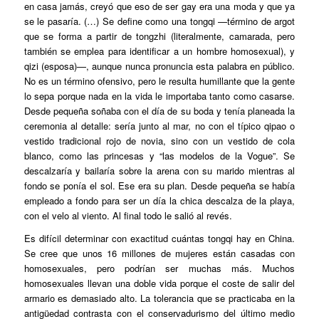
en casa jamás, creyó que eso de ser gay era una moda y que ya
se le pasaría. (…) Se define como una tongqi —término de argot
que se forma a partir de tongzhi (literalmente, camarada, pero
también se emplea para identificar a un hombre homosexual), y
qizi (esposa)—, aunque nunca pronuncia esta palabra en público.
No es un término ofensivo, pero le resulta humillante que la gente
lo sepa porque nada en la vida le importaba tanto como casarse.
Desde pequeña soñaba con el día de su boda y tenía planeada la
ceremonia al detalle: sería junto al mar, no con el típico qipao o
vestido tradicional rojo de novia, sino con un vestido de cola
blanco, como las princesas y “las modelos de la Vogue”. Se
descalzaría y bailaría sobre la arena con su marido mientras al
fondo se ponía el sol. Ese era su plan. Desde pequeña se había
empleado a fondo para ser un día la chica descalza de la playa,
con el velo al viento. Al final todo le salió al revés.
Es difícil determinar con exactitud cuántas tongqi hay en China.
Se cree que unos 16 millones de mujeres están casadas con
homosexuales, pero podrían ser muchas más. Muchos
homosexuales llevan una doble vida porque el coste de salir del
armario es demasiado alto. La tolerancia que se practicaba en la
antigüedad contrasta con el conservadurismo del último medio