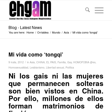
Blog - Latest News
You are here:
Home
/
Orrialdea
/
Mundo
/
Asia
/
Mi vida como ‘tongqi’
Mi vida como ‘tongqi’
/
9 iraila, 2012
in
Asia
,
CHINA
,
EL PAIS
,
Familia
,
Gay
,
HOMOFOBIA @es
,
Homosexualidad
,
Lesbianismo
,
Libertad sexual
,
Política
Ni los gais ni las mujeres
que permanecen solteras
son bien vistos en China.
Por ello, millones de ellos
forman matrimonios de