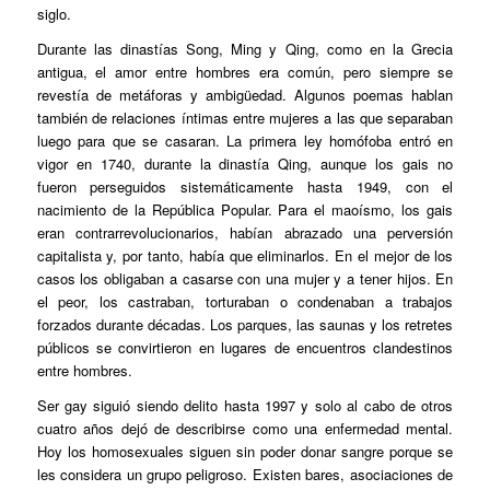
siglo.
Durante las dinastías Song, Ming y Qing, como en la Grecia
antigua, el amor entre hombres era común, pero siempre se
revestía de metáforas y ambigüedad. Algunos poemas hablan
también de relaciones íntimas entre mujeres a las que separaban
luego para que se casaran. La primera ley homófoba entró en
vigor en 1740, durante la dinastía Qing, aunque los gais no
fueron perseguidos sistemáticamente hasta 1949, con el
nacimiento de la República Popular. Para el maoísmo, los gais
eran contrarrevolucionarios, habían abrazado una perversión
capitalista y, por tanto, había que eliminarlos. En el mejor de los
casos los obligaban a casarse con una mujer y a tener hijos. En
el peor, los castraban, torturaban o condenaban a trabajos
forzados durante décadas. Los parques, las saunas y los retretes
públicos se convirtieron en lugares de encuentros clandestinos
entre hombres.
Ser gay siguió siendo delito hasta 1997 y solo al cabo de otros
cuatro años dejó de describirse como una enfermedad mental.
Hoy los homosexuales siguen sin poder donar sangre porque se
les considera un grupo peligroso. Existen bares, asociaciones de