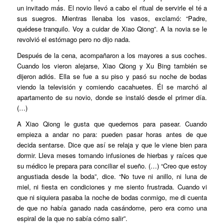
un invitado más. El novio llevó a cabo el ritual de servirle el té a
sus suegros. Mientras llenaba los vasos, exclamó: “Padre,
quédese tranquilo. Voy a cuidar de Xiao Qiong”. A la novia se le
revolvió el estómago pero no dijo nada.
Después de la cena, acompañaron a los mayores a sus coches.
Cuando los vieron alejarse, Xiao Qiong y Xu Bing también se
dijeron adiós. Ella se fue a su piso y pasó su noche de bodas
viendo la televisión y comiendo cacahuetes. Él se marchó al
apartamento de su novio, donde se instaló desde el primer día.
(…)
A Xiao Qiong le gusta que quedemos para pasear. Cuando
empieza a andar no para: pueden pasar horas antes de que
decida sentarse. Dice que así se relaja y que le viene bien para
dormir. Lleva meses tomando infusiones de hierbas y raíces que
su médico le prepara para conciliar el sueño. (…) “Creo que estoy
angustiada desde la boda”, dice. “No tuve ni anillo, ni luna de
miel, ni fiesta en condiciones y me siento frustrada. Cuando vi
que ni siquiera pasaba la noche de bodas conmigo, me di cuenta
de que no había ganado nada casándome, pero era como una
espiral de la que no sabía cómo salir”.