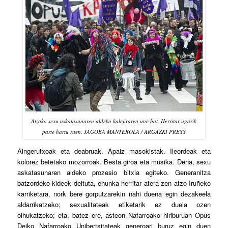
Atzoko sexu askatasunaren aldeko kalejiraren une bat. Herritar ugarik
parte hartu zuen. JAGOBA MANTEROLA / ARGAZKI PRESS
A
ingerutxoak eta deabruak. Apaiz masokistak. Ileordeak eta
kolorez betetako mozorroak. Besta giroa eta musika. Dena, sexu
askatasunaren aldeko prozesio bitxia egiteko. Generanitza
batzordeko kideek deituta, ehunka herritar atera zen atzo Iruñeko
karriketara, nork bere gorputzarekin nahi duena egin dezakeela
aldarrikatzeko; sexualitateak etiketarik ez duela ozen
oihukatzeko; eta, batez ere, asteon Nafarroako hiriburuan Opus
Deiko Nafarroako Unibertsitateak generoari buruz egin duen