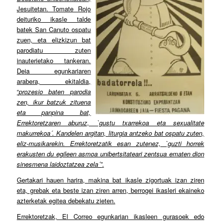
Jesuitetan. Tomate Rojo
deituriko ikasle talde
batek San Canuto ospatu
zuen, eta elizkizun bat
parodiatu zuten
inauterietako tankeran.
Deia egunkariaren
arabera, ekitaldia,
“
prozesio baten parodia
zen, ikur batzuk zituena
eta panpina bat,
Errektoretzaren aburuz, `gustu txarrekoa eta sexualitate
makurrekoa´. Kandelen argitan, liturgia antzeko bat ospatu zuten,
eliz-musikarekin. Errektoretzatik esan zutenez, `guzti horrek
erakusten du egileen asmoa unibertsitateari zentsua ematen dion
sinesmena laidoztatzea zela´”
.
Gertakari hauen harira, makina bat ikasle zigortuak izan ziren
eta, grebak eta beste izan ziren arren, berrogei ikasleri ekaineko
azterketak egitea debekatu zieten.
Errektoretzak, El Correo egunkarian ikasleen gurasoek edo