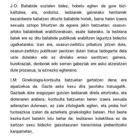
J.O: Baliabide sozialen bidez, hobetu egiten da gure bizi-
kalitatea, eta, ondorioz, lesbianek gainerako herritarrek
bezainbeste baliatzen dituzte baliabide horiek, baina haien izaera
sexuala oztopo bihurtzen da egoera jakin batzuetan: osasun-
arloko baliabideak erabiltzerakoan, esate baterako. Ia lesbiana
batek ere ez ditu baliabide publikoak erabiltzen laguntza bidezko
ugalketarako; izan ere, osasun-zerbitzu pribatura jotzen dute,
osasun-zerbitzu publikoan jasotzen duten tratua laidogarria dela
uste dutelako edo ez direlako eroso sentitzen; gainera,
burokraziak, denborak edo semen gabeziak ere asko atzeratzen
dute prozesua, ia ezinezko egiteraino.
I.M: Ginekologia-kontsulta batzuetan gertatzen dena ere
aipatzekoa da. Gazte asko kexu dira jasotako tratuagatik.
Gazteek dute eragozpen gutxien lesbianak direla aitortzeko, eta
diotenaren arabera, kontsulta batzuetan beren izaera sexuala
adierazten dutenean, ez zaie zitologiarik egiten, eta proba hori
funtsezkoa izaten da azterketa ginekologiko batean. Hori beste
kezka-iturri batekin lotu behar da: lesbianen kolektiboa ez da
sartzen sexu bidezko gaixotasunen transmisioa prebenitzeko
kanpainetan.