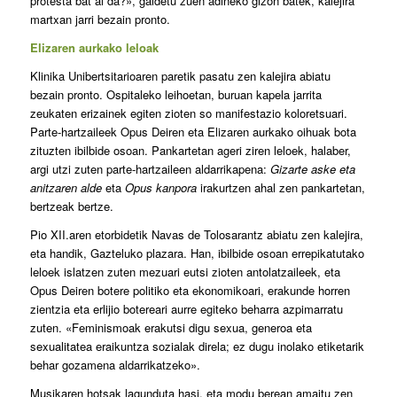
protesta bat al da?», galdetu zuen adineko gizon batek, kalejira
martxan jarri bezain pronto.
Elizaren aurkako leloak
Klinika Unibertsitarioaren paretik pasatu zen kalejira abiatu
bezain pronto. Ospitaleko leihoetan, buruan kapela jarrita
zeukaten erizainek egiten zioten so manifestazio koloretsuari.
Parte-hartzaileek Opus Deiren eta Elizaren aurkako oihuak bota
zituzten ibilbide osoan. Pankartetan ageri ziren leloek, halaber,
argi utzi zuten parte-hartzaileen aldarrikapena:
Gizarte aske eta
anitzaren alde
eta
Opus kanpora
irakurtzen ahal zen pankartetan,
bertzeak bertze.
Pio XII.aren etorbidetik Navas de Tolosarantz abiatu zen kalejira,
eta handik, Gazteluko plazara. Han, ibilbide osoan errepikatutako
leloek islatzen zuten mezuari eutsi zioten antolatzaileek, eta
Opus Deiren botere politiko eta ekonomikoari, erakunde horren
zientzia eta erlijio botereari aurre egiteko beharra azpimarratu
zuten. «Feminismoak erakutsi digu sexua, generoa eta
sexualitatea eraikuntza sozialak direla; ez dugu inolako etiketarik
behar gozamena aldarrikatzeko».
Musikaren hotsak lagunduta hasi, eta modu berean amaitu zen