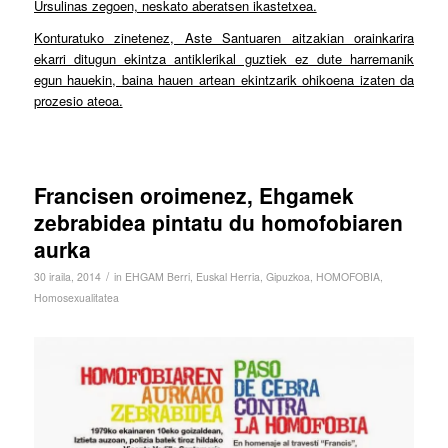
Ursulinas zegoen, neskato aberatsen ikastetxea.
Konturatuko zinetenez, Aste Santuaren aitzakian orainkarira
ekarri ditugun ekintza antiklerikal guztiek ez dute harremanik
egun hauekin, baina hauen artean ekintzarik ohikoena izaten da
prozesio ateoa.
Francisen oroimenez, Ehgamek
zebrabidea pintatu du homofobiaren
aurka
/
30 iraila, 2014
in
EHGAM Berri
,
Euskal Herria
,
Gipuzkoa
,
HOMOFOBIA
,
Homosexualitatea