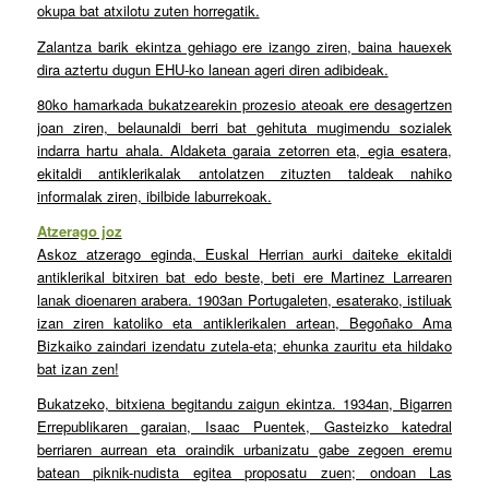
okupa bat atxilotu zuten horregatik.
Zalantza barik ekintza gehiago ere izango ziren, baina hauexek
dira aztertu dugun EHU-ko lanean ageri diren adibideak.
80ko hamarkada bukatzearekin prozesio ateoak ere desagertzen
joan ziren, belaunaldi berri bat gehituta mugimendu sozialek
indarra hartu ahala. Aldaketa garaia zetorren eta, egia esatera,
ekitaldi antiklerikalak antolatzen zituzten taldeak nahiko
informalak ziren, ibilbide laburrekoak.
Atzerago joz
Askoz atzerago eginda, Euskal Herrian aurki daiteke ekitaldi
antiklerikal bitxiren bat edo beste, beti ere Martinez Larrearen
lanak dioenaren arabera. 1903an Portugaleten, esaterako, istiluak
izan ziren katoliko eta antiklerikalen artean, Begoñako Ama
Bizkaiko zaindari izendatu zutela-eta; ehunka zauritu eta hildako
bat izan zen!
Bukatzeko, bitxiena begitandu zaigun ekintza. 1934an, Bigarren
Errepublikaren garaian, Isaac Puentek, Gasteizko katedral
berriaren aurrean eta oraindik urbanizatu gabe zegoen eremu
batean piknik-nudista egitea proposatu zuen; ondoan Las