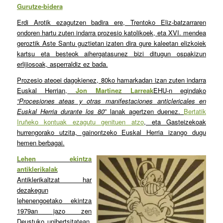
Gurutze-bidera
Erdi Arotik ezagutzen badira ere, Trentoko Eliz-batzarraren
ondoren hartu zuten indarra prozesio katolikoek, eta XVI. mendea
geroztik Aste Santu guztietan izaten dira gure kaleetan elizkoiek
kartsu eta besteok aihergatasunez bizi ditugun ospakizun
erlijiosoak, asperraldiz ez bada.
Prozesio ateoei dagokienez, 80ko hamarkadan izan zuten indarra
Euskal Herrian,
Jon Martinez Larreak
EHU-n egindako
“Procesiones ateas y otras manifestaciones anticlericales en
Euskal Herria durante los 80
” lanak agertzen duenez.
Bertatik
Iruñeko kontuak ezagutu genituen atzo
, eta Gasteizekoak
hurrengorako utzita, gainontzeko Euskal Herria izango dugu
hemen berbagai.
Lehen ekintza
antiklerikalak
Antiklerikaltzat har
dezakegun
lehenengoetako ekintza
1979an jazo zen
Deustuko unibertsitatean,