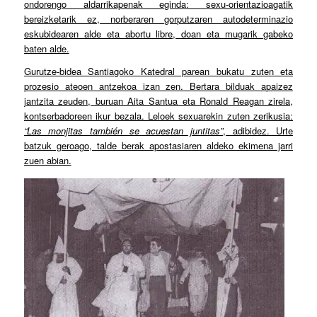
ondorengo aldarrikapenak eginda: sexu-orientazioagatik
bereizketarik ez, norberaren gorputzaren autodeterminazio
eskubidearen alde eta abortu libre, doan eta mugarik gabeko
baten alde.
Gurutze-bidea Santiagoko Katedral parean bukatu zuten eta
prozesio ateoen antzekoa izan zen. Bertara bilduak apaizez
jantzita zeuden, buruan Aita Santua eta Ronald Reagan zirela,
kontserbadoreen ikur bezala. Leloek sexuarekin zuten zerikusia:
“Las monjitas también se acuestan juntitas”
, adibidez. Urte
batzuk geroago, talde berak apostasiaren aldeko ekimena jarri
zuen abian.