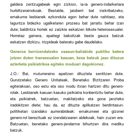
galdera zentzugabeak egin zizkion, ia-ia genero-indarkeriara
hurbiltzerainokoak. Bestalde, jaioberri bat inskribatzeko,
emakume lesbianek ezkonduta egon behar dute nahitaez, eta
laguntza bidezko ugalketaren prozesu bat jarraitu behar izan
dute; baldintza horiek ez zaizkie eskatzen bikote heterosexualei.
Horretaz gainera, epaitegi bakoitzak beste gauza batzuk
eskatzen dizkizu, irizpideak bateratu gabe daudelako.
Generoa berrizendatzeko osasun-baliabide publiko batera
jotzen duten transexualen kasuan, kexa batzuk jaso dituzue
azterketa psikiatrikoa egiteko moduari dagokionez.
J.O.: Bai, muturreraino epaitzen dituztela sentitzen dute.
Gurutzetako Genero Unitateak, Benetako Bizitzaren Proba
egiterakoan, oso estu eta oso modu itxian hartzen ditu genero-
rolak. Lesbianek kasuan kasuko psikiatra konbentzitu behar dute,
eta psikiatrek, batzuetan, makilatzeko eta gona janzteko
iradokitzen diete; hau da, ez dituzte aplikatzen berdintasun-
politiketan izandako aurrerabideak: emakumeei eta gizonei
genero-rol berezituak ez izendatzearen aldekoak, hain zuzen ere.
Batzuetan, benetako genero-jendarme bihurtzen dira mediku
batzuk.