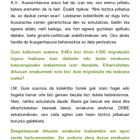
A.V.: Ikusezintasuna arazo bat da; izan ere, oso eremu pribatu
batera eramaten da ia beti. Esaldi tipikoa: “Nire bizitza pribatua
da, ez daukat zertan esan”. Lesbianen kolektibotik ez dugu lortu
ikusaraztea zeinen garrantzitsua den ez ezkutatzea, baldin eta
egoera aldatu nahi badugu, eta hori egoera guztietan aplikatu
daiteke, baita gizarte-zerbitzuak erabiltzerakoan ere. Oso akats
handia da ikusgarritasuna beharrezkoa ez dela pentsatzea.
Zuen kalkuluen arabera, EAEn bizi diren 4.500 migratzaile
inguru lesbiana izan daitezke edo beste emakume
batzuenganako erakarmena izan dezakete. Elkarrizketatu
dituzuen emakumeek nola bizi dute migratzaile eta lesbiana
izatea?
I.M: Gure susmoa da kolektibo horiek guk orain hogei edo
hogeita hamar urte bizi genuen bezala bizi dutela lesbianismoa.
Hots, nahiko ezkutatuta daude. Beste gai batzuk ere atera dira
elkarrizketetan: besteak beste, emakume etorkinei, DSBE
eskatzerakoan, oso zaila egiten zaie haien bizitza pribatuari
buruzko galdeketa.
Desgaitasunak dituzten emakume lesbianekin ere egon
zarete hartu-emanetan. Zer ondorio atera duzue emakume