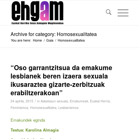
Archive for category: Homosexualitatea
You are here:
Home
/
Gaia
/
Homosexualitatea
“Oso garrantzitsua da emakume
lesbianek beren izaera sexuala
ikusaraztea gizarte-zerbitzuak
erabiltzerakoan”
/
24 apirila, 2015
in
Askatasun sexuala
,
Emakumeak
,
Euskal Herria
,
Feminismoa
,
Homosexualitatea
,
Lesbianismoa
Emakundek eginda
Testua: Karolina Almagia