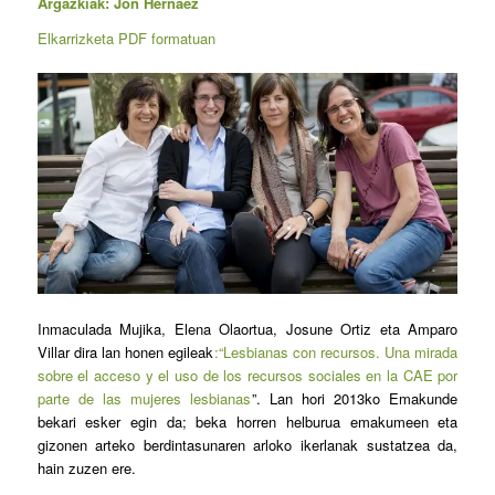
Argazkiak: Jon Hernáez
Elkarrizketa PDF formatuan
Inmaculada Mujika, Elena Olaortua, Josune Ortiz eta Amparo
Villar dira lan honen egileak
:
“Lesbianas con recursos. Una mirada
sobre el acceso y el uso de los recursos sociales en la CAE por
parte de las mujeres lesbianas
”.
Lan hori 2013ko Emakunde
bekari esker egin da; beka horren helburua emakumeen eta
gizonen arteko berdintasunaren arloko ikerlanak sustatzea da,
hain zuzen ere.