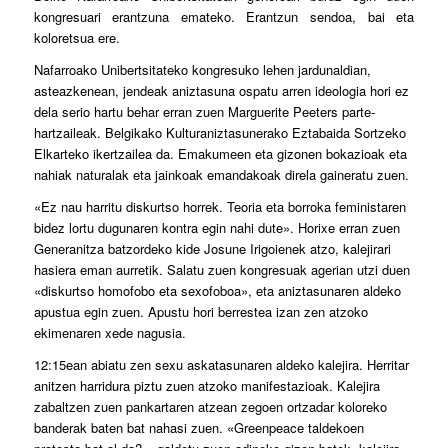
kongresuari erantzuna emateko. Erantzun sendoa, bai eta
koloretsua ere.
Nafarroako Unibertsitateko kongresuko lehen jardunaldian,
asteazkenean, jendeak aniztasuna ospatu arren ideologia hori ez
dela serio hartu behar erran zuen Marguerite Peeters parte-
hartzaileak. Belgikako Kulturaniztasunerako Eztabaida Sortzeko
Elkarteko ikertzailea da. Emakumeen eta gizonen bokazioak eta
nahiak naturalak eta jainkoak emandakoak direla gaineratu zuen.
«Ez nau harritu diskurtso horrek. Teoria eta borroka feministaren
bidez lortu dugunaren kontra egin nahi dute». Horixe erran zuen
Generanitza batzordeko kide Josune Irigoienek atzo, kalejirari
hasiera eman aurretik. Salatu zuen kongresuak agerian utzi duen
«diskurtso homofobo eta sexofoboa», eta aniztasunaren aldeko
apustua egin zuen. Apustu hori berrestea izan zen atzoko
ekimenaren xede nagusia.
12:15ean abiatu zen sexu askatasunaren aldeko kalejira. Herritar
anitzen harridura piztu zuen atzoko manifestazioak. Kalejira
zabaltzen zuen pankartaren atzean zegoen ortzadar koloreko
banderak baten bat nahasi zuen. «Greenpeace taldekoen