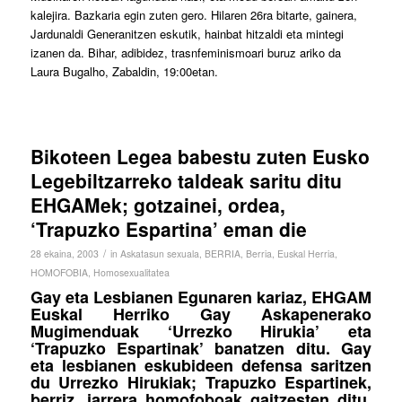
kalejira. Bazkaria egin zuten gero. Hilaren 26ra bitarte, gainera,
Jardunaldi Generanitzen eskutik, hainbat hitzaldi eta mintegi
izanen da. Bihar, adibidez, trasnfeminismoari buruz ariko da
Laura Bugalho, Zabaldin, 19:00etan.
Bikoteen Legea babestu zuten Eusko
Legebiltzarreko taldeak saritu ditu
EHGAMek; gotzainei, ordea,
‘Trapuzko Espartina’ eman die
/
28 ekaina, 2003
in
Askatasun sexuala
,
BERRIA
,
Berria
,
Euskal Herria
,
HOMOFOBIA
,
Homosexualitatea
Gay eta Lesbianen Egunaren kariaz, EHGAM
Euskal Herriko Gay Askapenerako
Mugimenduak ‘Urrezko Hirukia’ eta
‘Trapuzko Espartinak’ banatzen ditu. Gay
eta lesbianen eskubideen defensa saritzen
du Urrezko Hirukiak; Trapuzko Espartinek,
berriz, jarrera homofoboak gaitzesten ditu.