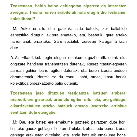
Txostenean, behin baino gehiagotan aipatzen da Interneten
zeregina. Tresna horren erabilerak nola eragin dio lesbianen
kolektiboari?
I.M: Asko erraztu ditu gauzak: alde batetik, zer baliabide
espezifiko ditugun jakitera emateko, eta, bestetik, gure arteko
harremanak errazteko. Sare sozialek zeresan ikaragarria izan
dute
A.V.: Elkarrizketa egin diegun emakume guztietatik eurak dira
ongizate handiena transmititzen dutenak, ikusezintasun-egoeren
aurrean gehien barre egiten dutenak, eta beren izaera ondoen
daramatenak. Horrek ez du esan nahi, ordea, kasu horiek
kolektiboa ordezkatzeko balio dutenik.
Txostenean jaso dituzuen testigantza batzuen arabera,
oraindik ere gizarteak arbuiatu egiten ditu, eta, are gehiago,
elkarrizketatuen arteko batzuek erasoa jasotzeko arriskua
sentitzen dute etengabe.
I.M: Bai, eta batez ere emakume gazteek pairatzen dute hori;
baliteke gauez gehiago ibiltzen direlako izatea, edo beren izaera
gehiago erakusten dutelako, eta jende batzuek emakume horiei