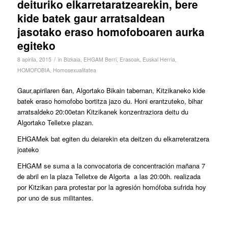
deituriko elkarretaratzearekin, bere
kide batek gaur arratsaldean
jasotako eraso homofoboaren aurka
egiteko
/
8 apirila, 2015
in
Bizkaia
,
EHGAM Berri
,
Erasoak
,
Euskal Herria
,
HOMOFOBIA
,
Homosexualitatea
Gaur,apirilaren 6an, Algortako Bikain tabernan, Kitzikaneko kide
batek eraso homofobo bortitza jazo du. Honi erantzuteko, bihar
arratsaldeko 20:00etan Kitzikanek konzentraziora deitu du
Algortako Telletxe plazan.
EHGAMek bat egiten du deiarekin eta deitzen du elkarreteratzera
joateko
EHGAM se suma a la convocatoria de concentración mañana 7
de abril en la plaza Telletxe de Algorta a las 20:00h. realizada
por Kitzikan para protestar por la agresión homófoba sufrida hoy
por uno de sus militantes.