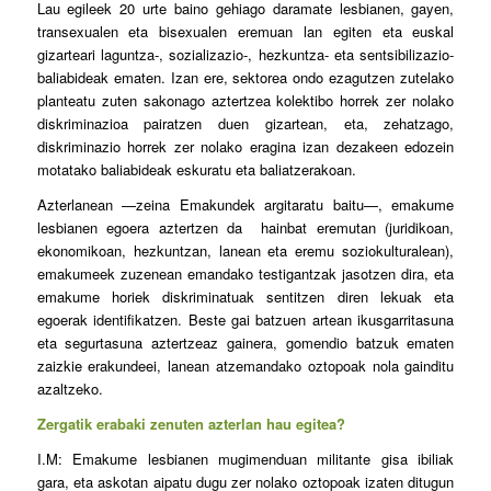
Lau egileek 20 urte baino gehiago daramate lesbianen, gayen,
transexualen eta bisexualen eremuan lan egiten eta euskal
gizarteari laguntza-, sozializazio-, hezkuntza- eta sentsibilizazio-
baliabideak ematen. Izan ere, sektorea ondo ezagutzen zutelako
planteatu zuten sakonago aztertzea kolektibo horrek zer nolako
diskriminazioa pairatzen duen gizartean, eta, zehatzago,
diskriminazio horrek zer nolako eragina izan dezakeen edozein
motatako baliabideak eskuratu eta baliatzerakoan.
Azterlanean —zeina Emakundek argitaratu baitu—, emakume
lesbianen egoera aztertzen da hainbat eremutan (juridikoan,
ekonomikoan, hezkuntzan, lanean eta eremu soziokulturalean),
emakumeek zuzenean emandako testigantzak jasotzen dira, eta
emakume horiek diskriminatuak sentitzen diren lekuak eta
egoerak identifikatzen. Beste gai batzuen artean ikusgarritasuna
eta segurtasuna aztertzeaz gainera, gomendio batzuk ematen
zaizkie erakundeei, lanean atzemandako oztopoak nola gainditu
azaltzeko.
Zergatik erabaki zenuten azterlan hau egitea?
I.M: Emakume lesbianen mugimenduan militante gisa ibiliak
gara, eta askotan aipatu dugu zer nolako oztopoak izaten ditugun