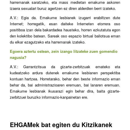
harremanak saratzeko, eta mass medietan emakume askoren
izaera sexualari buruz agertzen ez diren alderdien berri izateko.
A.V.: Egia da. Emakume lesbianek izugarri erabiltzen dute
Internet; horregatik, esan daiteke Interneten etorrera oso
positiboa izan dela bakardadea hausteko, horren ezkutatuta egon
den kolektibo batean. Sareak oso espazio birtual baliotsua eman
du elkar ezagutzeko eta harremanak izateko.
Egoera aztertu ostean, zein izango litzateke zuen gomendio
nagusia?
A.V.: Garrantzitsua da gizarte-zerbitzuak emateko eta
kudeatzeko ardura dutenek emakume lesbianen perspektiba
kontuan hartzea. Horretarako, behar den beste informazio eman
behar da, bai administrazioaren eremuan, bai lanaren eremuan.
Emakume lesbianak ikusarazi egin behar dira, baita gizarte-
zerbitzuei buruzko informazio-kanpainetan ere.
EHGAMek bat egiten du Kitzikanek