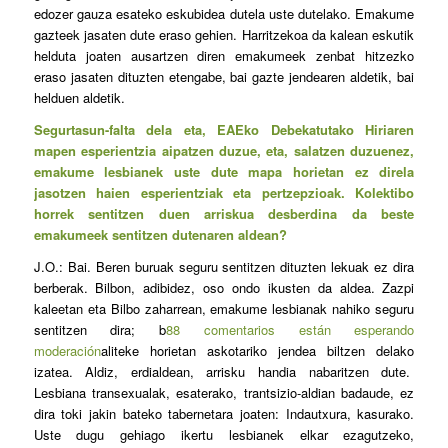
edozer gauza esateko eskubidea dutela uste dutelako. Emakume
gazteek jasaten dute eraso gehien. Harritzekoa da kalean eskutik
helduta joaten ausartzen diren emakumeek zenbat hitzezko
eraso jasaten dituzten etengabe, bai gazte jendearen aldetik, bai
helduen aldetik.
Segurtasun-falta dela eta, EAEko Debekatutako Hiriaren
mapen esperientzia aipatzen duzue, eta, salatzen duzuenez,
emakume lesbianek uste dute mapa horietan ez direla
jasotzen haien esperientziak eta pertzepzioak. Kolektibo
horrek sentitzen duen arriskua desberdina da beste
emakumeek sentitzen dutenaren aldean?
J.O.: Bai. Beren buruak seguru sentitzen dituzten lekuak ez dira
berberak. Bilbon, adibidez, oso ondo ikusten da aldea. Zazpi
kaleetan eta Bilbo zaharrean, emakume lesbianak nahiko seguru
sentitzen dira; b
88 comentarios están esperando
moderación
aliteke horietan askotariko jendea biltzen delako
izatea. Aldiz, erdialdean, arrisku handia nabaritzen dute.
Lesbiana transexualak, esaterako, trantsizio-aldian badaude, ez
dira toki jakin bateko tabernetara joaten: Indautxura, kasurako.
Uste dugu gehiago ikertu lesbianek elkar ezagutzeko,