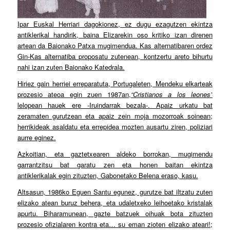
Ipar Euskal Herriari dagokionez, ez dugu ezagutzen ekintza
antiklerikal handirik, baina Elizarekin oso kritiko izan direnen
artean da Baionako Patxa mugimendua. Kas alternatibaren ordez
Gin-Kas alternatiba proposatu zutenean, kontzertu areto bihurtu
nahi izan zuten Baionako Katedrala.
Hiriez gain herriei erreparatuta, Portugaleten, Mendeku elkarteak
prozesio ateoa egin zuen 1987an,
“Cristianos a los leones”
lelopean hauek ere -Iruindarrak bezala-. Apaiz urkatu bat
zeramaten gurutzean eta apaiz zein moja mozorroak soinean;
herrikideak asaldatu eta errepidea mozten ausartu ziren, poliziari
aurre eginez.
Azkoitian, eta gaztetxearen aldeko borrokan, mugimendu
garrantzitsu bat garatu zen eta honen baitan ekintza
antiklerikalak egin zituzten, Gabonetako Belena eraso, kasu.
Altsasun, 1986ko Eguen Santu egunez, gurutze bat iltzatu zuten
elizako atean buruz behera, eta udaletxeko leihoetako kristalak
apurtu. Biharamunean, gazte batzuek oihuak bota zituzten
prozesio ofizialaren kontra eta… su eman zioten elizako ateari!;