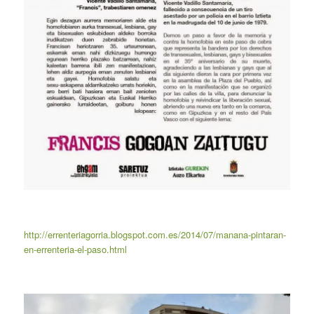
http://errenteriagorria.blogspot.com.es/2014/07/manana-pintaran-
en-errenteria-el-paso.html