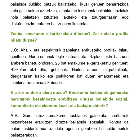
baliabide publiko batzuk baliatzeko. Ikusi genuen beharrezkoa
zela gaia sakon aztertzea, emakume lesbianek baliabide sozialak
nola baliatzen zituzten jakiteko eta zaurgarritasun edo
diskriminazio motaren bat zegoen ikusteko.
Zenbat emakume elkarrizketatu dituzue? Zer nolako profila
bilatu duzue?
J.O: Ahalik eta espektrorik zabalena erakusteko profilak bilatu
genituen. Hartu-emanak egin ostean eta irizpide jakin batzuen
arabera bahetu ondoren, 25 bat emakume elkarrizketatu genituen;
Bizkaian bizi dira, gehienak. Horien artean, migratzaileak,
desgaitasun fisiko eta psikikoren bat duten emakumeak eta
lesbiana transexualak daude.
Eta zer ondorio atera duzue? Emakume lesbianek gainerako
herritarrek bezainbeste erabiltzen dituzte baliabide sozial,
komunitario eta ekonomikoak, ala badago alderik?
A.V.: Gure ustez, emakume lesbianek gainerako herritarrek
bezainbeste erabiltzen dituzte baliabide sozialak. Kontua da
haien lesbianismoa ez dela agerian geratzen baliabide horiek
baliatzerakoan.