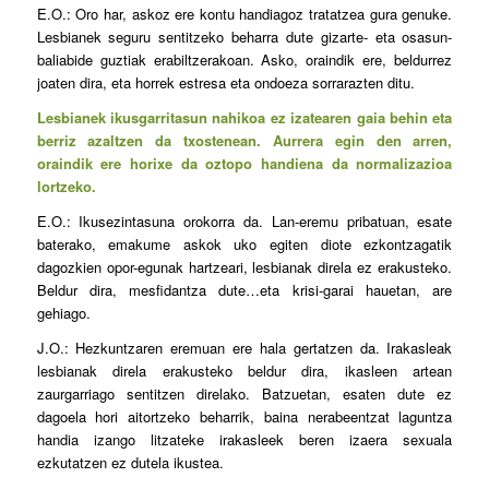
E.O.: Oro har, askoz ere kontu handiagoz tratatzea gura genuke.
Lesbianek seguru sentitzeko beharra dute gizarte- eta osasun-
baliabide guztiak erabiltzerakoan. Asko, oraindik ere, beldurrez
joaten dira, eta horrek estresa eta ondoeza sorrarazten ditu.
Lesbianek ikusgarritasun nahikoa ez izatearen gaia behin eta
berriz azaltzen da txostenean. Aurrera egin den arren,
oraindik ere horixe da oztopo handiena da normalizazioa
lortzeko.
E.O.: Ikusezintasuna orokorra da. Lan-eremu pribatuan, esate
baterako, emakume askok uko egiten diote ezkontzagatik
dagozkien opor-egunak hartzeari, lesbianak direla ez erakusteko.
Beldur dira, mesfidantza dute…eta krisi-garai hauetan, are
gehiago.
J.O.: Hezkuntzaren eremuan ere hala gertatzen da. Irakasleak
lesbianak direla erakusteko beldur dira, ikasleen artean
zaurgarriago sentitzen direlako. Batzuetan, esaten dute ez
dagoela hori aitortzeko beharrik, baina nerabeentzat laguntza
handia izango litzateke irakasleek beren izaera sexuala
ezkutatzen ez dutela ikustea.