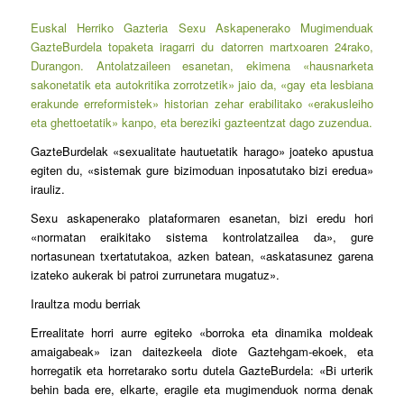
Euskal Herriko Gazteria Sexu Askapenerako Mugimenduak
GazteBurdela topaketa iragarri du datorren martxoaren 24rako,
Durangon. Antolatzaileen esanetan, ekimena «hausnarketa
sakonetatik eta autokritika zorrotzetik» jaio da, «gay eta lesbiana
erakunde erreformistek» historian zehar erabilitako «erakusleiho
eta ghettoetatik» kanpo, eta bereziki gazteentzat dago zuzendua.
GazteBurdelak «sexualitate hautuetatik harago» joateko apustua
egiten du, «sistemak gure bizimoduan inposatutako bizi eredua»
irauliz.
Sexu askapenerako plataformaren esanetan, bizi eredu hori
«normatan eraikitako sistema kontrolatzailea da», gure
nortasunean txertatutakoa, azken batean, «askatasunez garena
izateko aukerak bi patroi zurrunetara mugatuz».
Iraultza modu berriak
Errealitate horri aurre egiteko «borroka eta dinamika moldeak
amaigabeak» izan daitezkeela diote Gaztehgam-ekoek, eta
horregatik eta horretarako sortu dutela GazteBurdela: «Bi urterik
behin bada ere, elkarte, eragile eta mugimenduok norma denak