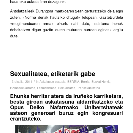
hausteko aukera izan dezagun».
Antolatzaileek Durangora martxoaren 24an gerturatzeko deia egin
zuten, «Norma denak hautsiko ditugu!» lelopean. GazteBurdela
«mugimenduaren arma» bihurtu nahi dute, «sistema honek
debekatzen digun guztia euren muturren aurrean eginez» argitu
dute.
Sexualitatea, etiketarik gabe
/
13 otsaila, 2011
in
Askatasun sexuala
,
BERRIA
,
Berria
,
Euskal Herria
,
Homosexualitatea
,
Lesbianismoa
,
Sexualitatea
,
Transexualitatea
Ehunka herritar atera da Iruñeko karriketara,
besta giroan askatasuna aldarrikatzeko eta
Opus Deiko Nafarroako Unibertsitateak
asteon generoari buruz egin kongresuari
erantzuteko.