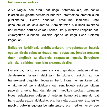
lesbianak ez sartzea.
A.V.: Nagusi den eredu bat dago, heterosexuala, eta horixe
islatzen du gizarte-zerbitzuei buruzko informazioa ematen duen
publizitateak. Horren ondorioz, emakume lesbianek uste
dezakete ez daudela sartuta. Administrazio publikoak kolektibo
hori berariaz sartzea eskatu behar luke publizitate-kanpaina bat
enkargatzen duenean. Adibide aparta daukagu Coca Colaren
iragarkian.
Baliabide juridikoak erabiltzerakoan, irregulartasun batzuk
egoten direla salatzen duzue, eta, batzuetan, jendea artatzen
duen langileek ez dituztela ezagutzen legeak. Erregistro
zibilak, adibidez, oso leku arazotsuak dira.
Horrela da, nahiz eta gero eta kasu gutxiago gertatzen diren.
Jendearekin lanean dabiltzan funtzionario askok ez du
transexualei dagokien legearen berri. Hona hemen kasu bat:
emakume bat izena aldatzera joan zen, legeak eskatzen dituen
paperak zituela; hau da, ziurtagiri medikoa zeukan, zeinaren
bidez egiaztatzen baitzen bi urtetan hormona-tratamendu bat
hartu zuela sexua aldatzeko, eta, hala eta guztiz ere, auzitegiko
mediku batekin egotera behartu zuten, eta mediku horrek oso