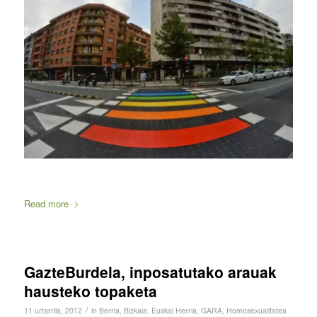
Read more
GazteBurdela, inposatutako arauak
hausteko topaketa
/
11 urtarrila, 2012
in
Berria
,
Bizkaia
,
Euskal Herria
,
GARA
,
Homosexualitatea