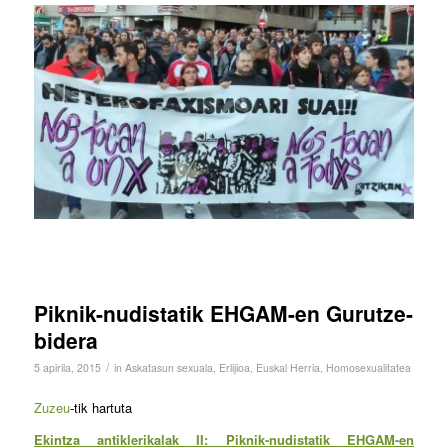
Piknik-nudistatik EHGAM-en Gurutze-
bidera
/
5 apirila, 2015
in
Askatasun sexuala
,
Erlijioa
,
Euskal Herria
,
Homosexualitatea
Zuzeu
-tik hartuta
Ekintza antiklerikalak II: Piknik-nudistatik EHGAM-en