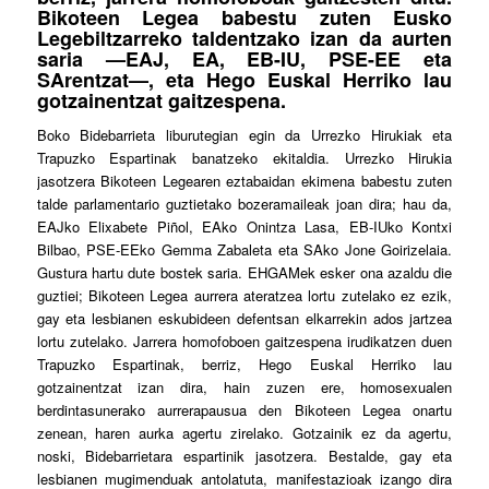
Bikoteen Legea babestu zuten Eusko
Legebiltzarreko taldentzako izan da aurten
saria —EAJ, EA, EB-IU, PSE-EE eta
SArentzat—, eta Hego Euskal Herriko lau
gotzainentzat gaitzespena.
B
oko Bidebarrieta liburutegian egin da Urrezko Hirukiak eta
Trapuzko Espartinak banatzeko ekitaldia. Urrezko Hirukia
jasotzera Bikoteen Legearen eztabaidan ekimena babestu zuten
talde parlamentario guztietako bozeramaileak joan dira; hau da,
EAJko Elixabete Piñol, EAko Onintza Lasa, EB-IUko Kontxi
Bilbao, PSE-EEko Gemma Zabaleta eta SAko Jone Goirizelaia.
Gustura hartu dute bostek saria. EHGAMek esker ona azaldu die
guztiei; Bikoteen Legea aurrera ateratzea lortu zutelako ez ezik,
gay eta lesbianen eskubideen defentsan elkarrekin ados jartzea
lortu zutelako. Jarrera homofoboen gaitzespena irudikatzen duen
Trapuzko Espartinak, berriz, Hego Euskal Herriko lau
gotzainentzat izan dira, hain zuzen ere, homosexualen
berdintasunerako aurrerapausua den Bikoteen Legea onartu
zenean, haren aurka agertu zirelako. Gotzainik ez da agertu,
noski, Bidebarrietara espartinik jasotzera. Bestalde, gay eta
lesbianen mugimenduak antolatuta, manifestazioak izango dira