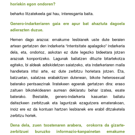
horiekin egon ondoren?
beharko litzatekeela gai hau, interesgarria baita.
Genero-indarkeriaren gaia ere apur bat ahaztuta dagoela
adierazten duzue.
Hemen dago arazoa: emakume lesbianek uste dute beraien
artean gertatzen den indarkeria “intentsitate apalagoko” indarkeria
dela, eta, ondorioz, askotan ez dute legezko bideetara jotzen
arazoak konpontzeko. Lagunak baliatzen dituzte bitartekotza
egiteko, bi aldeak adiskidetzen saiatzeko, eta indarkeriaren maila
handietara iritsi arte, ez dute zerbitzu horietara jotzen. Eta,
batzuetan, salatzea erabakitzen dutenean, bikote heterosexual
baterako pentsaezinak liratekeen egoerak gertatzen dira: eraso
zaituen bikotekidearen aurrean deklaratu behar izatea, esate
baterako. Bestalde, genero-indarkeria kasuetan baliatu
daitezkeen zerbitzuak eta laguntzak ezagutzera ematerakoan,
inoiz ere ez da kontuan hartzen lesbianek ere erabil ditzaketela
zerbitzu horiek.
Dena dela, zuen txostenaren arabera, orokorra da gizarte-
zerbitzuei buruzko informazio-kanpainetan emakume