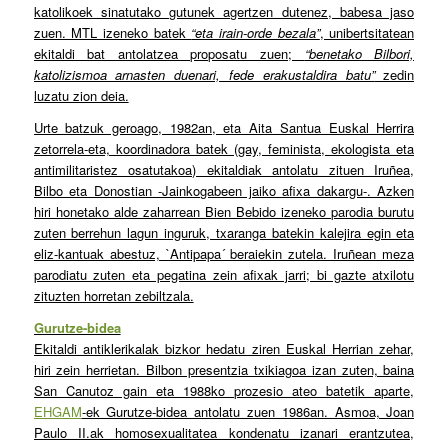
katolikoek sinatutako gutunek agertzen dutenez, babesa jaso
zuen. MTL izeneko batek
“eta irain-orde bezala”
, unibertsitatean
ekitaldi bat antolatzea proposatu zuen;
“benetako Bilbori,
katolizismoa arnasten duenari, fede erakustaldira batu”
zedin
luzatu zion deia.
Urte batzuk geroago, 1982an, eta Aita Santua Euskal Herrira
zetorrela-eta, koordinadora batek (gay, feminista, ekologista eta
antimilitaristez osatutakoa) ekitaldiak antolatu zituen Iruñea,
Bilbo eta Donostian -Jainkogabeen jaiko afixa dakargu-. Azken
hiri honetako alde zaharrean Bien Bebido izeneko parodia burutu
zuten berrehun lagun inguruk, txaranga batekin kalejira egin eta
eliz-kantuak abestuz, `Antipapa´ beraiekin zutela. Iruñean meza
parodiatu zuten eta pegatina zein afixak jarri; bi gazte atxilotu
zituzten horretan zebiltzala.
Gurutze-bidea
Ekitaldi antiklerikalak bizkor hedatu ziren Euskal Herrian zehar,
hiri zein herrietan. Bilbon presentzia txikiagoa izan zuten, baina
San Canutoz gain eta 1988ko prozesio ateo batetik aparte,
EHGAM
-ek Gurutze-bidea antolatu zuen 1986an. Asmoa, Joan
Paulo II.ak homosexualitatea kondenatu izanari erantzutea,