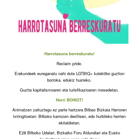
Harrotasuna berreskuratu!
Reclaim pride.
Erakundeek eureganatu nahi dute LGTBIQ+ kolektibo guztion
borroka, edukiz husteko.
Guztia kapitalismoaren eta turisfikazioaren mesedetan.
Horri BOIKOT!
Animatzen zaituztegu ez parte hartzera Bilbao Bizkaia Harroren
txiringitoetan: Bilboko karrozen desfilean, edo hurbileko herrien
ekitaldietan.
E28 Bilboko Udalari, Bizkaiko Foru Aldundiari eta Eusko