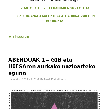
Jaurlaritzari ozen esan nahi diegu:
EZ ANTOLATU EZER EKAINAREN 28ri LOTUTA!
EZ ZUENGANATU KOLEKTIBO ALDARRIKATZAILEEN
BORROKA!
(9+) Instagram
𝗔𝗕𝗘𝗡𝗗𝗨𝗔𝗞 𝟭 – 𝗚𝗜𝗕 𝗲𝘁𝗮
𝗛𝗜𝗘𝗦𝗔𝗿𝗲𝗻 𝗮𝘂𝗿𝗸𝗮𝗸𝗼 𝗻𝗮𝘇𝗶𝗼𝗮𝗿𝘁𝗲𝗸𝗼
𝗲𝗴𝘂𝗻𝗮
/
1 abendua, 2025
in
EHGAM Berri
,
Euskal Herria