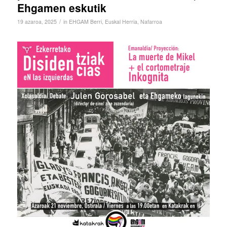
Ehgamen eskutik
/
19 azaroa, 2025
in
EHGAM Berri
,
Euskal Herria
,
Nafarroa