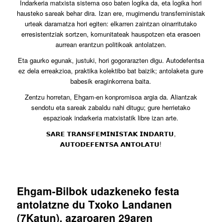
Indarkeria matxista sistema oso baten logika da, eta logika hori
hausteko sareak behar dira. Izan ere, mugimendu transfeministak
urteak daramatza hori egiten: elkarren zaintzan oinarritutako
erresistentziak sortzen, komunitateak hauspotzen eta erasoen
aurrean erantzun politikoak antolatzen.
Eta gaurko egunak, justuki, hori gogorarazten digu. Autodefentsa
ez dela erreakzioa, praktika kolektibo bat baizik; antolaketa gure
babesik eraginkorrena baita.
Zentzu horretan, Ehgam-en konpromisoa argia da. Aliantzak
sendotu eta sareak zabaldu nahi ditugu; gure herrietako
espazioak indarkeria matxistatik libre izan arte.
𝗦𝗔𝗥𝗘 𝗧𝗥𝗔𝗡𝗦𝗙𝗘𝗠𝗜𝗡𝗜𝗦𝗧𝗔𝗞 𝗜𝗡𝗗𝗔𝗥𝗧𝗨,
𝗔𝗨𝗧𝗢𝗗𝗘𝗙𝗘𝗡𝗧𝗦𝗔 𝗔𝗡𝗧𝗢𝗟𝗔𝗧𝗨!
Ehgam-Bilbok udazkeneko festa
antolatzne du Txoko Landanen
(7Katun), azaroaren 29aren