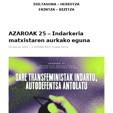
𝗜𝗦𝗜𝗟𝗧𝗔𝗦𝗨𝗡𝗔 = 𝗛𝗘𝗥𝗜𝗢𝗧𝗭𝗔
𝗘𝗞𝗜𝗡𝗧𝗭𝗔 = 𝗕𝗜𝗭𝗜𝗧𝗭𝗔
𝗔𝗭𝗔𝗥𝗢𝗔𝗞 𝟮𝟱 – 𝗜𝗻𝗱𝗮𝗿𝗸𝗲𝗿𝗶𝗮
𝗺𝗮𝘁𝘅𝗶𝘀𝘁𝗮𝗿𝗲𝗻 𝗮𝘂𝗿𝗸𝗮𝗸𝗼 𝗲𝗴𝘂𝗻𝗮
/
24 azaroa, 2025
in
EHGAM Berri
,
Euskal Herria