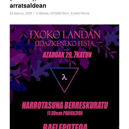
arratsaldean
/
22 azaroa, 2025
in
Bizkaia
,
EHGAM Berri
,
Euskal Herria