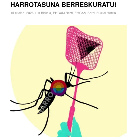
HARROTASUNA BERRESKURATU!
/
15 ekaina, 2026
in
Bizkaia
,
EHGAM Berri
,
EHGAM Berri
,
Euskal Herria