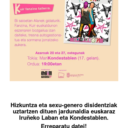
Hizkuntza eta sexu-genero disidentziak
uztartzen dituen jardunaldia euskaraz
Iruñeko Laban eta Kondestablen.
Erreparatu datei!