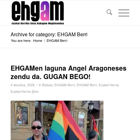
Archive for category: EHGAM Berri
You are here:
Home
/
EHGAM Berri
EHGAMen laguna Angel Aragoneses
zendu da. GUGAN BEGO!
/
4 abuztua, 2026
in
Bizkaia
,
EHGAM Berri
,
EHGAM Berri
,
Euskal Herria
,
Euskal Herria @es