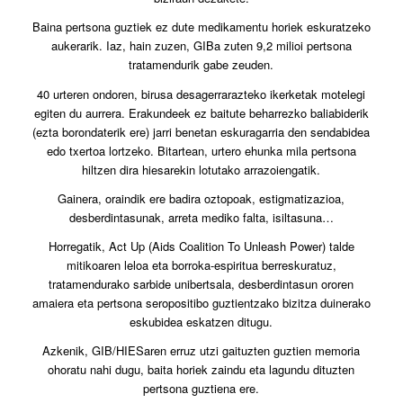
Baina pertsona guztiek ez dute medikamentu horiek eskuratzeko
aukerarik. Iaz, hain zuzen, GIBa zuten 9,2 milioi pertsona
tratamendurik gabe zeuden.
40 urteren ondoren, birusa desagerrarazteko ikerketak motelegi
egiten du aurrera. Erakundeek ez baitute beharrezko baliabiderik
(ezta borondaterik ere) jarri benetan eskuragarria den sendabidea
edo txertoa lortzeko. Bitartean, urtero ehunka mila pertsona
hiltzen dira hiesarekin lotutako arrazoiengatik.
Gainera, oraindik ere badira oztopoak, estigmatizazioa,
desberdintasunak, arreta mediko falta, isiltasuna…
Horregatik, Act Up (Aids Coalition To Unleash Power) talde
mitikoaren leloa eta borroka-espiritua berreskuratuz,
tratamendurako sarbide unibertsala, desberdintasun ororen
amaiera eta pertsona seropositibo guztientzako bizitza duinerako
eskubidea eskatzen ditugu.
Azkenik, GIB/HIESaren erruz utzi gaituzten guztien memoria
ohoratu nahi dugu, baita horiek zaindu eta lagundu dituzten
pertsona guztiena ere.