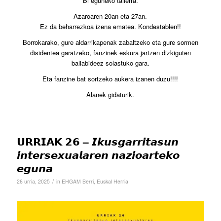
Bi eguneko tailerra.
Azaroaren 20an eta 27an.
Ez da beharrezkoa izena ematea. Kondestablen!!
Borrokarako, gure aldarrikapenak zabaltzeko eta gure sormen
disidentea garatzeko, fanzinek eskura jartzen dizkiguten
baliabideez solastuko gara.
Eta fanzine bat sortzeko aukera izanen duzu!!!!
Alanek gidaturik.
𝗨𝗥𝗥𝗜𝗔𝗞 𝟮𝟲 – 𝙄𝙠𝙪𝙨𝙜𝙖𝙧𝙧𝙞𝙩𝙖𝙨𝙪𝙣
𝙞𝙣𝙩𝙚𝙧𝙨𝙚𝙭𝙪𝙖𝙡𝙖𝙧𝙚𝙣 𝙣𝙖𝙯𝙞𝙤𝙖𝙧𝙩𝙚𝙠𝙤
𝙚𝙜𝙪𝙣𝙖
/
26 urria, 2025
in
EHGAM Berri
,
Euskal Herria