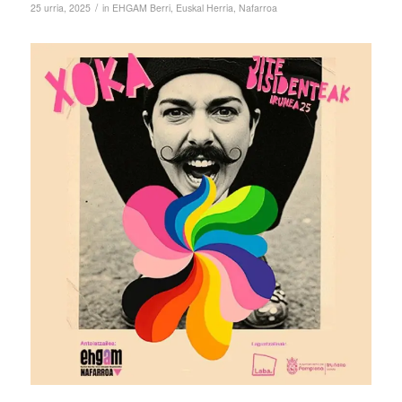
/
25 urria, 2025
in
EHGAM Berri
,
Euskal Herria
,
Nafarroa