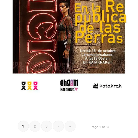
2
3
›
»
1
Page 1 of 37