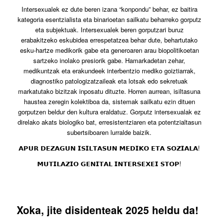
Intersexualek ez dute beren izana “konpondu” behar, ez baitira
kategoria esentzialista eta binarioetan sailkatu beharreko gorputz
eta subjektuak. Intersexualek beren gorputzari buruz
erabakitzeko eskubidea errespetatzea behar dute, behartutako
esku-hartze medikorik gabe eta generoaren arau biopolitikoetan
sartzeko inolako presiorik gabe. Hamarkadetan zehar,
medikuntzak eta erakundeek interbentzio mediko goiztiarrak,
diagnostiko patologizatzaileak eta lotsak edo sekretuak
markatutako bizitzak inposatu dituzte. Horren aurrean, isiltasuna
haustea zeregin kolektiboa da, sistemak sailkatu ezin dituen
gorputzen beldur den kultura eraldatuz. Gorputz intersexualak ez
direlako akats biologiko bat, erresistentziaren eta potentzialtasun
subertsiboaren lurralde baizik.
𝗔𝗣𝗨𝗥 𝗗𝗘𝗭𝗔𝗚𝗨𝗡 𝗜𝗦𝗜𝗟𝗧𝗔𝗦𝗨𝗡 𝗠𝗘𝗗𝗜𝗞𝗢 𝗘𝗧𝗔 𝗦𝗢𝗭𝗜𝗔𝗟𝗔!
𝗠𝗨𝗧𝗜𝗟𝗔𝗭𝗜𝗢 𝗚𝗘𝗡𝗜𝗧𝗔𝗟 𝗜𝗡𝗧𝗘𝗥𝗦𝗘𝗫𝗘𝗜 𝗦𝗧𝗢𝗣!
Xoka, jite disidenteak 2025 heldu da!