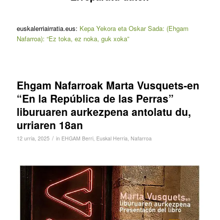
euskalerriairratia.eus:
Kepa Yekora eta Oskar Sada: (Ehgam
Nafarroa): “Ez toka, ez noka, guk xoka”
Ehgam Nafarroak Marta Vusquets-en
“En la República de las Perras”
liburuaren aurkezpena antolatu du,
urriaren 18an
/
12 urria, 2025
in
EHGAM Berri
,
Euskal Herria
,
Nafarroa