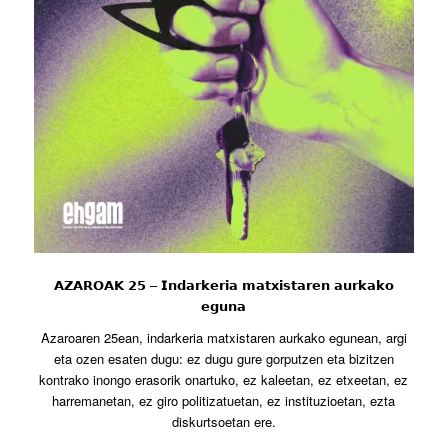
𝗔𝗭𝗔𝗥𝗢𝗔𝗞 𝟮𝟱 – 𝗜𝗻𝗱𝗮𝗿𝗸𝗲𝗿𝗶𝗮 𝗺𝗮𝘁𝘅𝗶𝘀𝘁𝗮𝗿𝗲𝗻 𝗮𝘂𝗿𝗸𝗮𝗸𝗼
𝗲𝗴𝘂𝗻𝗮
Azaroaren 25ean, indarkeria matxistaren aurkako egunean, argi
eta ozen esaten dugu: ez dugu gure gorputzen eta bizitzen
kontrako inongo erasorik onartuko, ez kaleetan, ez etxeetan, ez
harremanetan, ez giro politizatuetan, ez instituzioetan, ezta
diskurtsoetan ere.