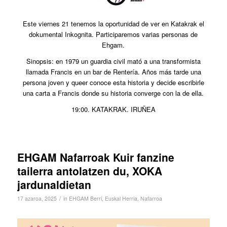
Este viernes 21 tenemos la oportunidad de ver en Katakrak el
dokumental Inkognita. Participaremos varias personas de
Ehgam.
Sinopsis: en 1979 un guardia civil mató a una transformista
llamada Francis en un bar de Rentería. Años más tarde una
persona joven y queer conoce esta historia y decide escribirle
una carta a Francis donde su historia converge con la de ella.
19:00. KATAKRAK. IRUÑEA
EHGAM Nafarroak Kuir fanzine
tailerra antolatzen du, XOKA
jardunaldietan
/
17 azaroa, 2025
in
EHGAM Berri
,
Euskal Herria
,
Nafarroa