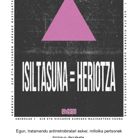
Egun, tratamendu antirretrobiralari esker, milioika pertsonek
biziraun dezakete.