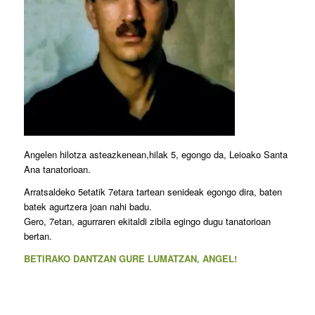
Angelen hilotza asteazkenean,hilak 5, egongo da, Leioako Santa
Ana tanatorioan.
Arratsaldeko 5etatik 7etara tartean senideak egongo dira, baten
batek agurtzera joan nahi badu.
Gero, 7etan, agurraren ekitaldi zibila egingo dugu tanatorioan
bertan.
BETIRAKO DANTZAN GURE LUMATZAN, ANGEL!