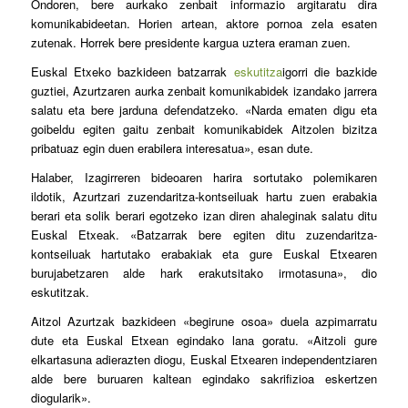
Ondoren, bere aurkako zenbait informazio argitaratu dira
komunikabideetan. Horien artean, aktore pornoa zela esaten
zutenak. Horrek bere presidente kargua uztera eraman zuen.
Euskal Etxeko bazkideen batzarrak
eskutitza
igorri die bazkide
guztiei, Azurtzaren aurka zenbait komunikabidek izandako jarrera
salatu eta bere jarduna defendatzeko. «Narda ematen digu eta
goibeldu egiten gaitu zenbait komunikabidek Aitzolen bizitza
pribatuaz egin duen erabilera interesatua», esan dute.
Halaber, Izagirreren bideoaren harira sortutako polemikaren
ildotik, Azurtzari zuzendaritza-kontseiluak hartu zuen erabakia
berari eta solik berari egotzeko izan diren ahaleginak salatu ditu
Euskal Etxeak. «Batzarrak bere egiten ditu zuzendaritza-
kontseiluak hartutako erabakiak eta gure Euskal Etxearen
burujabetzaren alde hark erakutsitako irmotasuna», dio
eskutitzak.
Aitzol Azurtzak bazkideen «begirune osoa» duela azpimarratu
dute eta Euskal Etxean egindako lana goratu. «Aitzoli gure
elkartasuna adierazten diogu, Euskal Etxearen independentziaren
alde bere buruaren kaltean egindako sakrifizioa eskertzen
diogularik».