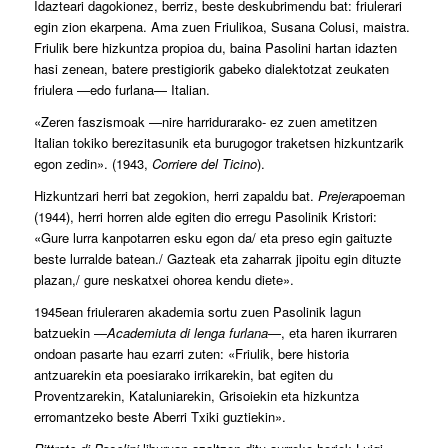
Idazteari dagokionez, berriz, beste deskubrimendu bat: friulerari
egin zion ekarpena. Ama zuen Friulikoa, Susana Colusi, maistra.
Friulik bere hizkuntza propioa du, baina Pasolini hartan idazten
hasi zenean, batere prestigiorik gabeko dialektotzat zeukaten
friulera —edo furlana— Italian.
«Zeren faszismoak —nire harridurarako- ez zuen ametitzen
Italian tokiko berezitasunik eta burugogor traketsen hizkuntzarik
egon zedin». (1943,
Corriere del Ticino
).
Hizkuntzari herri bat zegokion, herri zapaldu bat.
Prejera
poeman
(1944), herri horren alde egiten dio erregu Pasolinik Kristori:
«Gure lurra kanpotarren esku egon da/ eta preso egin gaituzte
beste lurralde batean./ Gazteak eta zaharrak jipoitu egin dituzte
plazan,/ gure neskatxei ohorea kendu diete».
1945ean friuleraren akademia sortu zuen Pasolinik lagun
batzuekin —
Academiuta di lenga furlana
—, eta haren ikurraren
ondoan pasarte hau ezarri zuten: «Friulik, bere historia
antzuarekin eta poesiarako irrikarekin, bat egiten du
Proventzarekin, Kataluniarekin, Grisoiekin eta hizkuntza
erromantzeko beste Aberri Txiki guztiekin».