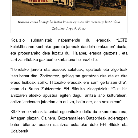
Iruñean eraso homofobo baten kontra eginiko elkarretaratze bat./ Idoia
Zabaleta, Argazki Press
K
oalizio subiranistak nabarmendu du erasoak “LGTB
kolektiboaren kontrako gorroto jarrerak daudela erakusten” duela,
eta protestarako deia luzatu du. Halaber, erasoa gaitzetsi, eta
larri zauritutako gazteari elkartasuna helarazi dio.
“Horrelako jarrera eta erasoak salatuak, epaituak eta zigortuak
izan behar dira. Zoritxarrez, gehiegitan gertatzen dira eta ez dira
eraso fisikoak soilik. Hitzezko erasoak ere sarri gertatzen dira”,
esan du Bruno Zubizarreta EH Bilduko zinegotziak: “Guk hiri
anitzaren aldeko apustua egiten dugu; anitza arlo kulturalean,
anitza jendearen jatorrian eta anitza, baita ere, arlo sexualean”.
Kitzikan elkarteak larunbat eguerdirako deitu du elkarretaratzera,
Arriagan plazan. Gainera, Bozeramaileen Batzordeak adierazpen
baten bitartez erasoa salatzea eskatuko dute EH Bilduk eta
Udalberrik.