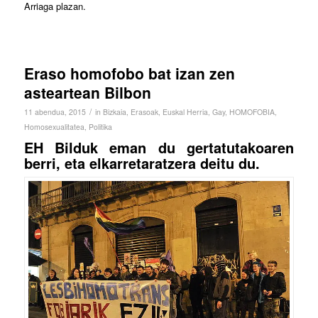
Arriaga plazan.
Eraso homofobo bat izan zen
asteartean Bilbon
/
11 abendua, 2015
in
Bizkaia
,
Erasoak
,
Euskal Herria
,
Gay
,
HOMOFOBIA
,
Homosexualitatea
,
Politika
EH Bilduk eman du gertatutakoaren
berri, eta elkarretaratzera deitu d
u.