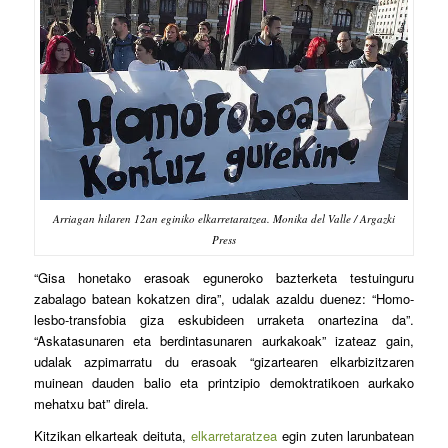
Arriagan hilaren 12an eginiko elkarretaratzea. Monika del Valle / Argazki
Press
“
Gisa honetako erasoak eguneroko bazterketa testuinguru
zabalago batean kokatzen dira”, udalak azaldu duenez: “Homo-
lesbo-transfobia giza eskubideen urraketa onartezina da”.
“Askatasunaren eta berdintasunaren aurkakoak” izateaz gain,
udalak azpimarratu du erasoak “gizartearen elkarbizitzaren
muinean dauden balio eta printzipio demoktratikoen aurkako
mehatxu bat” direla.
Kitzikan elkarteak deituta,
elkarretaratzea
egin zuten larunbatean