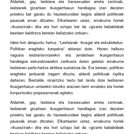
Aldartek, gay, lesbiana eta transexualen arreta zentroak,
lesbianek gizartean ikusgarritasun handiagoa izan dezaten
proiektu bat garatu du hauteskundeei begira alderdi politikoek
pausoak eman ditzaten. Elkartearen ustez, emakume horiek
«ikusezinak» dira eta hori oztopo bat da «gizarte baliabideak
besteen baldintza beretan baliatzeko orduan».
Ideia hori abiapuntu hartuz, “Lesbianak: ikusgai eta eskubidedun.
Politikan eragiteko kanpaina” abiarazi dute. Honen helburu
nagusia lesbianismoarekin eta jendartean ikusgarritasun
handiagoa eskuratzearekin zerikusia duten gaietan emakume
lesbianen parte-hartze aktiboa sustatzea da. Era berean, politikan
eragiteko jarduerak iragarri dituzte, alderdi politikoak inplika
daitezen. Bestalde, oinarrizko testu bat landu dute lesbianen
ikusgarritasun urriarekin loturiko arazoen berri emateko eta horiek
konpontzeko proposamenak egiteko.
Aldartek, gay, lesbiana eta transexualen arreta zentroak,
lesbianek gizartean ikusgarritasun handiagoa izan dezaten
proiektu bat garatu du hauteskundeei begira alderdi politikoek
pausoak eman ditzaten. Elkartearen ustez, emakume horiek
«ikusezinak» dira eta hori oztopo bat da «gizarte baliabideak
besteen baldintza beretan baliatzeko orduan».