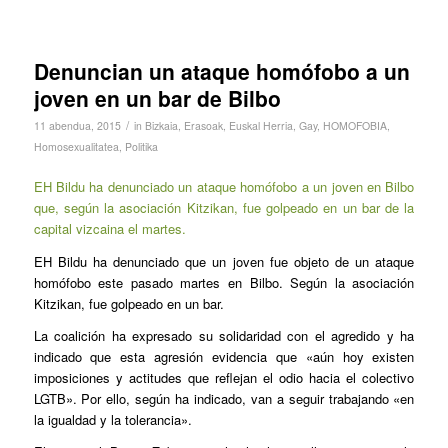
Denuncian un ataque homófobo a un
joven en un bar de Bilbo
/
11 abendua, 2015
in
Bizkaia
,
Erasoak
,
Euskal Herria
,
Gay
,
HOMOFOBIA
,
Homosexualitatea
,
Politika
EH Bildu ha denunciado un ataque homófobo a un joven en Bilbo
que, según la asociación Kitzikan, fue golpeado en un bar de la
capital vizcaina el martes.
EH Bildu ha denunciado que un joven fue objeto de un ataque
homófobo este pasado martes en Bilbo. Según la asociación
Kitzikan, fue golpeado en un bar.
La coalición ha expresado su solidaridad con el agredido y ha
indicado que esta agresión evidencia que «aún hoy existen
imposiciones y actitudes que reflejan el odio hacia el colectivo
LGTB». Por ello, según ha indicado, van a seguir trabajando «en
la igualdad y la tolerancia».