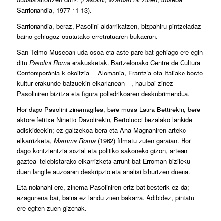
Sarrionandia, 1977-11-13).
Sarrionandia, beraz, Pasolini aldarrikatzen, bizpahiru pintzeladaz
baino gehiagoz osatutako erretratuaren bukaeran.
San Telmo Museoan uda osoa eta aste pare bat gehiago ere egin
ditu
Pasolini Roma
erakusketak. Bartzelonako Centre de Cultura
Contemporània-k ekoitzia —Alemania, Frantzia eta Italiako beste
kultur erakunde batzuekin elkarlanean—, hau bai zinez
Pasoliniren bizitza eta figura poliedrikoaren deskubrimendua.
Hor dago Pasolini zinemagilea, bere musa Laura Bettirekin, bere
aktore fetitxe Ninetto Davolirekin, Bertolucci bezalako lankide
adiskideekin; ez galtzekoa bera eta Ana Magnaniren arteko
elkarrizketa,
Mamma Roma
(1962) filmatu zuten garaian. Hor
dago kontzientzia sozial eta politiko sakoneko gizon, artean
gaztea, telebistarako elkarrizketa arrunt bat Erroman bizileku
duen langile auzoaren deskripzio eta analisi bihurtzen duena.
Eta nolanahi ere, zinema Pasoliniren ertz bat besterik ez da;
ezagunena bai, baina ez landu zuen bakarra. Adibidez, pintatu
ere egiten zuen gizonak.