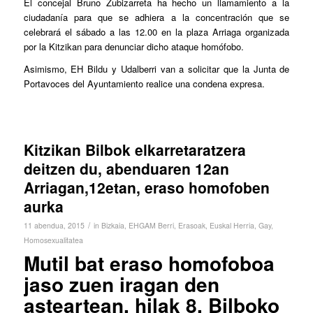
El concejal Bruno Zubizarreta ha hecho un llamamiento a la
ciudadanía para que se adhiera a la concentración que se
celebrará el sábado a las 12.00 en la plaza Arriaga organizada
por la Kitzikan para denunciar dicho ataque homófobo.
Asimismo, EH Bildu y Udalberri van a solicitar que la Junta de
Portavoces del Ayuntamiento realice una condena expresa.
Kitzikan Bilbok elkarretaratzera
deitzen du, abenduaren 12an
Arriagan,12etan, eraso homofoben
aurka
/
11 abendua, 2015
in
Bizkaia
,
EHGAM Berri
,
Erasoak
,
Euskal Herria
,
Gay
,
Homosexualitatea
Mutil bat eraso homofoboa
jaso zuen iragan den
asteartean, hilak 8, Bilboko