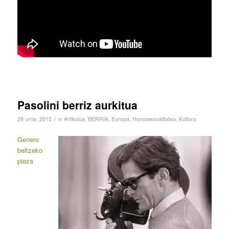
Pasolini berriz aurkitua
/
28 urria, 2015
in
Artikulua
,
BERRIA
,
Europa
,
Homosexualitatea
,
Kultura
G
enero
beltzeko
pieza