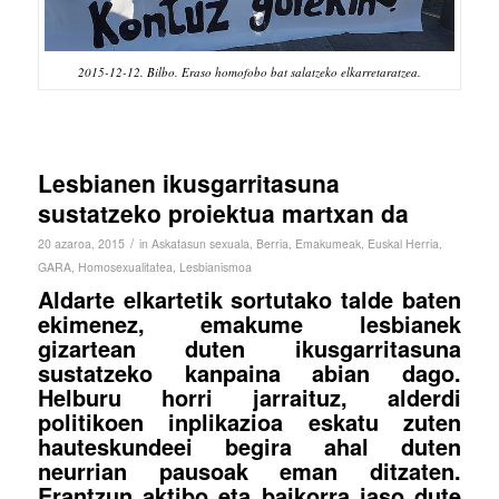
2015-12-12. Bilbo. Eraso homofobo bat salatzeko elkarretaratzea.
Lesbianen ikusgarritasuna
sustatzeko proiektua martxan da
/
20 azaroa, 2015
in
Askatasun sexuala
,
Berria
,
Emakumeak
,
Euskal Herria
,
GARA
,
Homosexualitatea
,
Lesbianismoa
Aldarte elkartetik sortutako talde baten
ekimenez, emakume lesbianek
gizartean duten ikusgarritasuna
sustatzeko kanpaina abian dago.
Helburu horri jarraituz, alderdi
politikoen inplikazioa eskatu zuten
hauteskundeei begira ahal duten
neurrian pausoak eman ditzaten.
Erantzun aktibo eta baikorra jaso dute