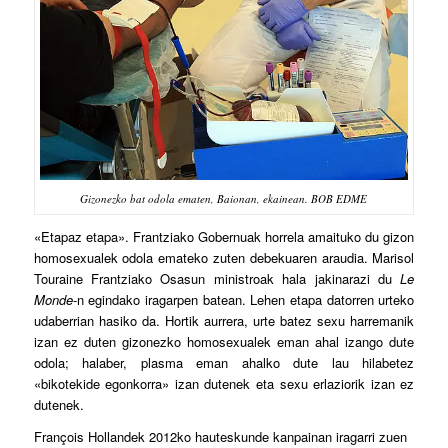
Gizonezko bat odola ematen, Baionan, ekainean. BOB EDME
«E
tapaz etapa». Frantziako Gobernuak horrela amaituko du gizon
homosexualek odola emateko zuten debekuaren araudia. Marisol
Touraine Frantziako Osasun ministroak hala jakinarazi du
Le
Monde
-n egindako iragarpen batean. Lehen etapa datorren urteko
udaberrian hasiko da. Hortik aurrera, urte batez sexu harremanik
izan ez duten gizonezko homosexualek eman ahal izango dute
odola; halaber, plasma eman ahalko dute lau hilabetez
«bikotekide egonkorra» izan dutenek eta sexu erlaziorik izan ez
dutenek.
François Hollandek 2012ko hauteskunde kanpainan iragarri zuen