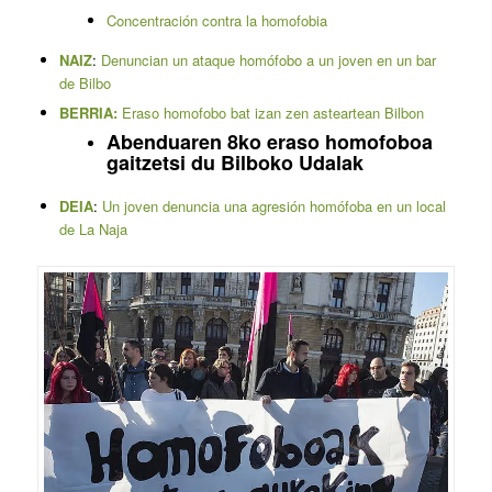
Concentración contra la homofobia
NAIZ
:
Denuncian un ataque homófobo a un joven en un bar
de Bilbo
BERRIA:
Eraso homofobo bat izan zen asteartean Bilbon
Abenduaren 8ko eraso homofoboa
gaitzetsi du Bilboko Udalak
DEIA
:
Un joven denuncia una agresión homófoba en un local
de La Naja