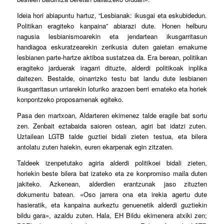
Ideia hori abiapuntu hartuz, “Lesbianak: ikusgai eta eskubidedun.
Politikan eragiteko kanpaina” abiarazi dute. Honen helburu
nagusia lesbianismoarekin eta jendartean ikusgarritasun
handiagoa eskuratzearekin zerikusia duten gaietan emakume
lesbianen parte-hartze aktiboa sustatzea da. Era berean, politikan
eragiteko jarduerak iragarri dituzte, alderdi politikoak inplika
daitezen. Bestalde, oinarrizko testu bat landu dute lesbianen
ikusgarritasun urriarekin loturiko arazoen berri emateko eta horiek
konpontzeko proposamenak egiteko.
Pasa den martxoan, Aldarteren ekimenez talde eragile bat sortu
zen. Zenbait eztabaida saioren ostean, agiri bat idatzi zuten.
Uztailean LGTB talde guztiei bidali zieten testua, eta bilera
antolatu zuten haiekin, euren ekarpenak egin zitzaten.
Taldeek izenpetutako agiria alderdi politikoei bidali zieten,
horiekin beste bilera bat izateko eta ze konpromiso maila duten
jakiteko. Azkenean, alderdien erantzunak jaso zituzten
dokumentu batean. «Oso jarrera ona eta irekia agertu dute
hasieratik, eta kanpaina aurkeztu genuenetik alderdi guztiekin
bildu gara», azaldu zuten. Hala, EH Bildu ekimenera atxiki zen;