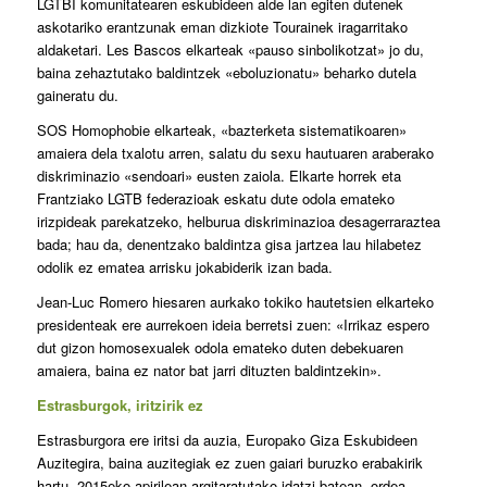
LGTBI komunitatearen eskubideen alde lan egiten dutenek
askotariko erantzunak eman dizkiote Tourainek iragarritako
aldaketari. Les Bascos elkarteak «pauso sinbolikotzat» jo du,
baina zehaztutako baldintzek «eboluzionatu» beharko dutela
gaineratu du.
SOS Homophobie elkarteak, «bazterketa sistematikoaren»
amaiera dela txalotu arren, salatu du sexu hautuaren araberako
diskriminazio «sendoari» eusten zaiola. Elkarte horrek eta
Frantziako LGTB federazioak eskatu dute odola emateko
irizpideak parekatzeko, helburua diskriminazioa desagerraraztea
bada; hau da, denentzako baldintza gisa jartzea lau hilabetez
odolik ez ematea arrisku jokabiderik izan bada.
Jean-Luc Romero hiesaren aurkako tokiko hautetsien elkarteko
presidenteak ere aurrekoen ideia berretsi zuen: «Irrikaz espero
dut gizon homosexualek odola emateko duten debekuaren
amaiera, baina ez nator bat jarri dituzten baldintzekin».
Estrasburgok, iritzirik ez
Estrasburgora ere iritsi da auzia, Europako Giza Eskubideen
Auzitegira, baina auzitegiak ez zuen gaiari buruzko erabakirik
hartu. 2015eko apirilean argitaratutako idatzi batean, ordea,