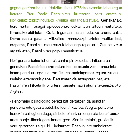
gogoangarriren batzuk idatziko ziren 1975eko azaroko lehen egun
haietan Pier Paolo Pasoliniren hilketaren berri emateko.
Horikeriaz zipriztindutako kronika eskandalizatuak
. Gertakariak,
bere hartan, osagai aproposenak eskaintzen zituen hartarako:
Erromako aldirietan, Ostia inguruan, hala moduzko eremu bat…
Domu santu gaua… Hiltzailea, hamazazpi urteko mutiko bat,
txaperoa, Pasolinik ordu batzuk lehenago topatua… Zuri-beltzeko
argazkietan, Pasoliniren gorpu masakratua.
Hori gertatu baino lehen, bizpahiru pintzeladaz zirriborratua
geneukan Pasoliniren erretratua: homosexuala zen; komunista,
baina partidutik egotzia, eta film eskandalagarriak egiten zituen,
inolako erreparorik gabe. Beti izaten da aztiagoren bat, eta
Pasoliniren hilketatik bi urtera, pasarte hau irakur zitekeen
Zeruko
Argia-
n:
«Fenomeno psikologiko berezi bat gertatzen da askotan:
pertsona edo gauza batekiko identifikazioa. Alegia, pertsona
horrekin bat egiten dugu, sinbolo bihurtzen dugu eta berari buruz
arras subjektiboak gara harrez gero. Sentimentaloi, gutxienik,
sarri gertatzen zaigu. Nik behintzat, Pasolini ere sinbolotzat
dudala aitortzen dut». (
Pasolini, azaroan hil zuten
, Joseba