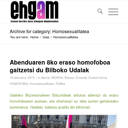
Archive for category: Homosexualitatea
You are here:
Home
/
Gaia
/
Homosexualitatea
Abenduaren 8ko eraso homofoboa
gaitzetsi du Bilboko Udalak
/
18 abendua, 2015
in
Berria
,
BERRIA
,
Bizkaia
,
Erasoak
,
Euskal Herria
,
HOMOFOBIA
,
Homosexualitatea
,
Politika
Udaleko Bozeramaileen Batzordeak arbuioa adierazi du eraso
homofoboaren aurrean, eta ohartarazi ez dela aurten gertatutako
aurrenekoa. Halaber, babesa azaldu dio biktimari.