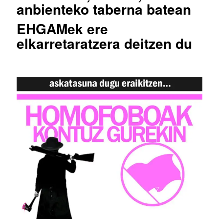
anbienteko taberna batean
EHGAMek ere
elkarretaratzera deitzen du