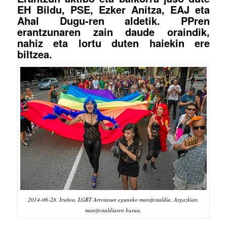
EH Bildu, PSE, Ezker Anitza, EAJ eta
Ahal Dugu-ren aldetik. PPren
erantzunaren zain daude oraindik,
nahiz eta lortu duten haiekin ere
biltzea.
2014-06-28, Iruñea. LGBT Arrotasun eguneko manifestaldia. Argazkian,
manifestaldiaren burua.