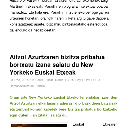
Rittrato di Pasolini
liburuan azaltzen ditu aurreko horiek Luigi
Martinelli irakasleak, Pasoliniren biografia intelektual oparoa
marraztuz. Eta hala ere, Pasolini hil zuteneko berrogeigarren
urteurren honetan, oraindik haren hilketa argitu gabe dagoela
konstatatzeaz aparte, bizpahiru pintzeladatako estereotipoa
gailenduko da hedabideetan.
Aitzol Azurtzaren bizitza pribatua
bortxatu izana salatu du New
Yorkeko Euskal Etxeak
/
23 urria, 2015
in
Berria
,
Euskal Herria
,
GARA
,
Gay
,
HOMOFOBIA
,
Homosexualitatea
,
Politika
Orain arte New Yorkeko Euskal Etxeko lehendakari izan den
Aitzol Azurtzari elkartasuna adierazi dio bazkideen batzarrak
eta zenbait komunikabidek bere bizitza pribatua bortxatzeko
egin duten «lan zitala» salatu du.
Euskal Etxearen