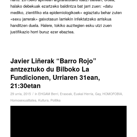
halako debekuak ezartzeko baldintza bat jarri zuen: «datu
mediko, zientifiko eta epidemiologikoek» egiaztatu behar zuten
«sexu jarrerak» gaixotasun larriekin infektatzeko arriskua
handitzen duela. Halere, tokiko auzitegien esku utzi zuen
justifikazio horri buruz ezer ebaztea.
Javier Liñerak “Barro Rojo”
antzeztuko du Bilboko La
Fundicionen, Urriaren 31ean,
21:30etan
/
29 urria, 2015
in
EHGAM Berri
,
Erasoak
,
Euskal Herria
,
Gay
,
HOMOFOBIA
,
Homosexualitatea
,
Kultura
,
Politika