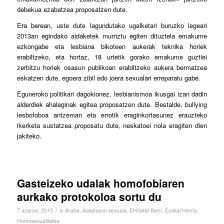
debekua ezabatzea proposatzen dute.
Era berean, uste dute lagundutako ugalketari buruzko legeari
2013an egindako aldaketek murriztu egiten dituztela emakume
ezkongabe eta lesbiana bikoteen aukerak teknika horiek
erabiltzeko, eta hortaz, 18 urtetik gorako emakume guztiei
zerbitzu horiek osasun publikoan erabiltzeko aukera bermatzea
eskatzen dute, egoera zibil edo joera sexualari erreparatu gabe.
Eguneroko politikari dagokionez, lesbianismoa ikusgai izan dadin
alderdiek ahaleginak egitea proposatzen dute. Bestalde, bullying
lesbofoboa antzeman eta errotik eraginkortasunez erauzteko
ikerketa sustatzea proposatu dute, neskatoei nola eragiten dien
jakiteko.
Gasteizeko udalak homofobiaren
aurkako protokoloa sortu du
/
7 azaroa, 2015
in
Araba
,
Askatasun sexuala
,
EHGAM Berri
,
Euskal Herria
,
Homosexualitatea