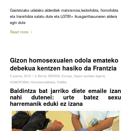
Gasteizako udalako alderdiek matxismoa,lesbofobia, homofobia
eta transfobia salatu dute eta LGTBI+ ikusgarritasunaren aldera
egin dute
Read more
Gizon homosexualen odola emateko
debekua kentzen hasiko da Frantzia
/
5 azaroa, 2015
in
Berria
,
BERRIA
,
Europa
,
Gayen aurkako legeria
,
HOMOFOBIA
,
Homosexualitatea
,
Politika
Baldintza bat jarriko diete emaile izan
nahi dutenei: urte batez sexu
harremanik eduki ez izana