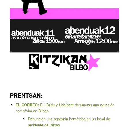
PRENTSAN:
EL CORREO:
EH Bildu y Udalberri denuncian una agresión
homófoba en Bilbao
Denuncian una agresión homófoba en un local de
ambiente de Bilbao