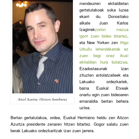
mendeurren ekitaldietan
gertatutakoak soka luzea
ekarri du. Donostiako
alkate Juan Karlos
Izagirrek
zorion mezua
igorri zuen bideo bitartez
,
eta New Yorken zen
Iñigo
Urkullu lehendakariak ez
zuen begi onez ikusi
ekitaldian hura botatzea
.
Ezadostasunak izan
zituzten antolatzaileek eta
Lakuako ordezkariek,
baina Euskal Etxeak
onartu egin zuen bideoaren
Aitzol Azurtza. (Gotzon Aranburu)
emanaldia bertan behera
uztea.
Bertan gertatutakoa, ordea, Euskal Herriraino heldu zen Aitzon
Azurtza presidente zenaren hitzen bitartez. Gogor salatu zuen
berak Lakuako ordezkaritzak izan zuen jarrera.