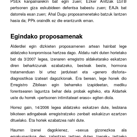
PSEk kanpainarekin bat egin zuen; Ezker Anitzak LGTB
pertsonen giza eskubideen defentsa babestu zuen; EAJk bat
datorrela esan zuen; Ahal Dugu proposamenetako batzuk lantzen
hasia da; PPk oraindik ez die erantzunik eman.
Egindako proposamenak
Alderdiei egin dizkieten proposamenen artean hainbat lege
aldatzeko konpromisoa hartzea dago. Aldatu nahi duten horietako
bat da 3/2007 legea, izenaren erregistro aldaketarako eskatzen
diren beharkizunak ezabatzeko, besteak beste, hormona
tratamenduan bi urtez jarduteari eta «genero disforia»
diagnostikoa izateari dagozkionak. Era berean, lege honek dio
Erregistro Zibilean egin beharreko izapideetan, mediku
forentsearen laguntza behar dela probak egiteko, eta Aldartek
uste du horrek «pertsonen intimitateari eraso» egiten diola.
Horrez gain, 14/2006 legea aldatzeko eskatzen dute, lesbiana
bikoteen adingabeak erregistratzeko zenbait eskakizun ezartzen
dituelako. Eta horiek ezabatzea nahi dute.
Haurren izenei dagokienez, «sexua gizonezkoa ala
emakumezkoa den zalantzan jartzen duten izenak» jartzeko