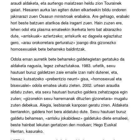
araudi aldaketa, eta aurtengo maiatzean heldu zion Tourainek
gaiari. Hiesaren aurka lan egiten duten elkarteekin bildu ondoren
jakinarazi zuen Osasun ministroak erabakia. Are gehiago, erabaki
hori beste batzuen atarikoa dela iragarri zuen. Hain zuzen ere,
lehen odol eta plasma emateekin ikerketa lerro bat abiaraziko
dute, «arriskuak» aztertzeko; arriskurik ez dagoela egiaztatuz
gero, «arau orokorretara gerturatuz» joango dira gizonezko
homosexualek bete beharreko baldintzak.
Odola eman aurretik bete beharreko galdetegietan gertatuko da
aldaketa nagusia, legez zehaztutakoa. 1983. urtetik, sexu
hautuari buruz galdetzen zaie emaile izan nahi dutenei, eta,
hiesaz kutsatzeko «prebentzio neurri» gisa, «homosexual eta
bisexualei» odola ematea ukatu zieten. 2002. urtean araudia
aldatu zuten, eta sexu hautuari buruzko galdera zehatzagoa egin
zuten; «gizonekin sexu harremanak dituzten gizonetara» mugatu
zuten debekua. Alegia, lesbianak kanpoan geratu ziren. Aldaketa
berriarekin, galdera hori bera aldatuko dute. Sexu hautuari buruz
galdetu beharrean, «arrisku jokabideez» galdetuko diete emaileei,
beste hainbat lekutan gertatzen den moduan; Hego Euskal
Herrian, kasurako.