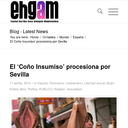
Blog - Latest News
You are here:
Home
/
Orrialdea
/
Mundo
/
España
/
El ‘Coño Insumiso’ procesiona por Sevilla
El ‘Coño Insumiso’ procesiona por
Sevilla
/
11 apirila, 2014
in
España
,
Feminismo
,
Lesbianismo
,
Libertad sexual
,
Mujer
,
Noticia @es
,
Política
,
PUBLICO
,
Religión
,
Sexualidad