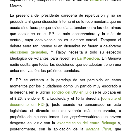
Maroto.
La presencia del presidente carecería de repercusión y no se
produciría ninguna discusión interna ni se le recomendaría que no
acuda sino fuera porque evidencia la tensión entre las dos almas
que coexisten en el PP -la más conservadora y la más de
centro-, cuya convivencia no es siempre cordial. Tampoco el
debate sería tan intenso si en diciembre no fueran a celebrarse
elecciones generales
. Y Rajoy necesita a todo su espectro
ideológico de votantes para repetir en
La Moncloa
. En Génova
nadie oculta que todas las decisiones que se adoptan tienen una
única motivación: los próximos comicios.
El PP se enfrenta a la paradoja de ser percibido en estos
momentos por los ciudadanos como un partido muy escorado a
la derecha (en el último
sondeo del CIS en julio
se le ubicaba en
el 8,26, siendo el 0 la izquierda y el 10 la derecha [
consulte el
documento en PDF
]), justo cuando ha consumado en esta
legislatura el divorcio con su votante más conservador, a
propósito de algunos temas. Los
populares
sufrieron un severo
desgaste en 2012 con la
excarcelación del etarra Bolinaga
y,
posteriormente, con la aplicación de la
doctrina Parot
, que