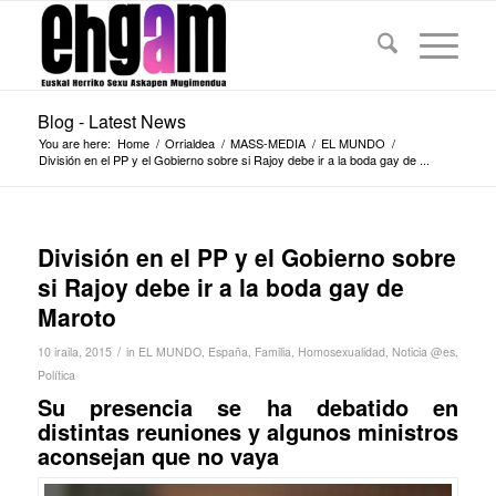
Blog - Latest News
You are here:
Home
/
Orrialdea
/
MASS-MEDIA
/
EL MUNDO
/
División en el PP y el Gobierno sobre si Rajoy debe ir a la boda gay de ...
División en el PP y el Gobierno sobre
si Rajoy debe ir a la boda gay de
Maroto
/
10 iraila, 2015
in
EL MUNDO
,
España
,
Familia
,
Homosexualidad
,
Noticia @es
,
Política
Su presencia se ha debatido en
distintas reuniones y algunos ministros
aconsejan que no vaya