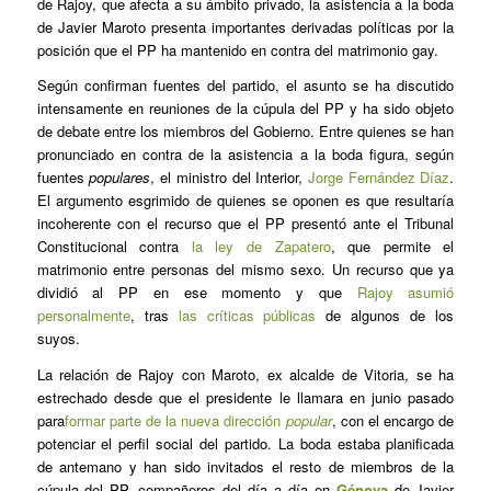
de Rajoy, que afecta a su ámbito privado, la asistencia a la boda
de Javier Maroto presenta importantes derivadas políticas por la
posición que el PP ha mantenido en contra del matrimonio gay.
Según confirman fuentes del partido, el asunto se ha discutido
intensamente en reuniones de la cúpula del PP y ha sido objeto
de debate entre los miembros del Gobierno. Entre quienes se han
pronunciado en contra de la asistencia a la boda figura, según
fuentes
populares
, el ministro del Interior,
Jorge Fernández Díaz
.
El argumento esgrimido de quienes se oponen es que resultaría
incoherente con el recurso que el PP presentó ante el Tribunal
Constitucional contra
la ley de Zapatero
, que permite el
matrimonio entre personas del mismo sexo. Un recurso que ya
dividió al PP en ese momento y que
Rajoy asumió
personalmente
, tras
las críticas públicas
de algunos de los
suyos.
La relación de Rajoy con Maroto, ex alcalde de Vitoria, se ha
estrechado desde que el presidente le llamara en junio pasado
para
formar parte de la nueva dirección
popular
, con el encargo de
potenciar el perfil social del partido. La boda estaba planificada
de antemano y han sido invitados el resto de miembros de la
cúpula del PP, compañeros del día a día en
Génova
de Javier