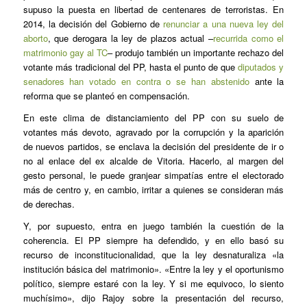
supuso la puesta en libertad de centenares de terroristas. En
2014, la decisión del Gobierno de
renunciar a una nueva ley del
aborto
, que derogara la ley de plazos actual –
recurrida como el
matrimonio gay al TC
– produjo también un importante rechazo del
votante más tradicional del PP, hasta el punto de que
diputados y
senadores han votado en contra o se han abstenido
ante la
reforma que se planteó en compensación.
En este clima de distanciamiento del PP con su suelo de
votantes más devoto, agravado por la corrupción y la aparición
de nuevos partidos, se enclava la decisión del presidente de ir o
no al enlace del ex alcalde de Vitoria. Hacerlo, al margen del
gesto personal, le puede granjear simpatías entre el electorado
más de centro y, en cambio, irritar a quienes se consideran más
de derechas.
Y, por supuesto, entra en juego también la cuestión de la
coherencia. El PP siempre ha defendido, y en ello basó su
recurso de inconstitucionalidad, que la ley desnaturaliza «la
institución básica del matrimonio». «Entre la ley y el oportunismo
político, siempre estaré con la ley. Y si me equivoco, lo siento
muchísimo», dijo Rajoy sobre la presentación del recurso,