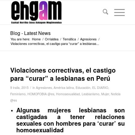
Blog - Latest News
You are here:
Home
/
Orrialdea
/
Temática
/
Agresiones
/
Violaciones correctivas, el castigo para “curar” a lesbianas...
Violaciones correctivas, el castigo
para “curar” a lesbianas en Perú
/
9 iraila, 2015
in
Agresiones
,
América latina
,
Educación
,
EL DIARIO
,
Feminismo
,
HOMOFOBIA @es
,
Homosexualidad
,
Lesbianismo
,
Mujer
,
Noticia
@es
Algunas mujeres lesbianas son
castigadas a tener relaciones
sexuales con hombres para ‘curar’ su
homosexualidad