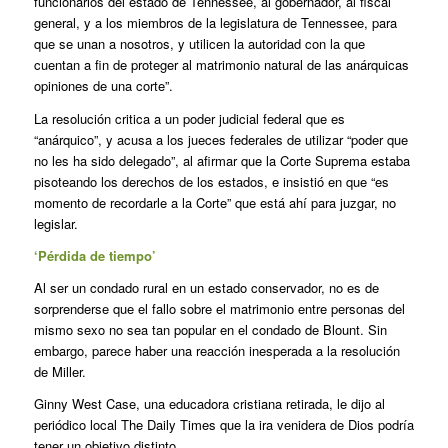
funcionarios del estado de Tennessee, al gobernador, al fiscal
general, y a los miembros de la legislatura de Tennessee, para
que se unan a nosotros, y utilicen la autoridad con la que
cuentan a fin de proteger al matrimonio natural de las anárquicas
opiniones de una corte”.
La resolución critica a un poder judicial federal que es
“anárquico”, y acusa a los jueces federales de utilizar “poder que
no les ha sido delegado”, al afirmar que la Corte Suprema estaba
pisoteando los derechos de los estados, e insistió en que “es
momento de recordarle a la Corte” que está ahí para juzgar, no
legislar.
‘Pérdida de tiempo’
Al ser un condado rural en un estado conservador, no es de
sorprenderse que el fallo sobre el matrimonio entre personas del
mismo sexo no sea tan popular en el condado de Blount. Sin
embargo, parece haber una reacción inesperada a la resolución
de Miller.
Ginny West Case, una educadora cristiana retirada, le dijo al
periódico local The Daily Times que la ira venidera de Dios podría
tener un objetivo distinto.