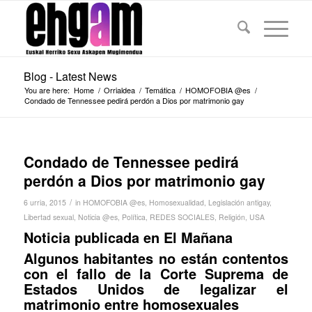
Blog - Latest News
You are here:
Home
/
Orrialdea
/
Temática
/
HOMOFOBIA @es
/
Condado de Tennessee pedirá perdón a Dios por matrimonio gay
Condado de Tennessee pedirá
perdón a Dios por matrimonio gay
/
6 urria, 2015
in
HOMOFOBIA @es
,
Homosexualidad
,
Legislación antigay
,
Libertad sexual
,
Noticia @es
,
Política
,
REDES SOCIALES
,
Religión
,
USA
Noticia publicada en
El Mañana
Algunos habitantes no están contentos
con el fallo de la Corte Suprema de
Estados Unidos de legalizar el
matrimonio entre homosexual
es