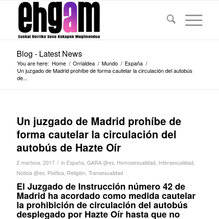
Blog - Latest News
You are here:
Home
/
Orrialdea
/
Mundo
/
España
/
Un juzgado de Madrid prohíbe de forma cautelar la circulación del autobús
de...
Un juzgado de Madrid prohíbe de
forma cautelar la circulación del
autobús de Hazte Oír
/
2 martxoa, 2017
in
España
,
GARA @es
,
Homosexualidad
,
Intersexualidad
,
Noticia @es
,
Política
,
Religión
,
Transexualidad
El Juzgado de Instrucción número 42 de
Madrid ha acordado como medida cautelar
la prohibición de circulación del autobús
desplegado por Hazte Oír hasta que no