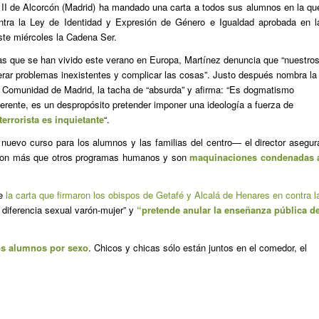
 II de Alcorcón (Madrid) ha mandado una carta a todos sus alumnos en la qu
ontra la Ley de Identidad y Expresión de Género e Igualdad aprobada en l
te miércoles la Cadena Ser.
tas que se han vivido este verano en Europa, Martínez denuncia que “nuestro
erar problemas inexistentes y complicar las cosas”. Justo después nombra la
a Comunidad de Madrid, la tacha de “absurda” y afirma: “Es dogmatismo
ferente, es un despropósito pretender imponer una ideología a fuerza de
errorista es inquietante
“.
nuevo curso para los alumnos y las familias del centro— el director asegur
o son más que otros programas humanos y son
maquinaciones condenadas 
de
la carta que firmaron los obispos de Getafé y Alcalá de Henares en contra l
a diferencia sexual varón-mujer” y
“pretende anular la enseñanza pública d
os alumnos por sexo
. Chicos y chicas sólo están juntos en el comedor, el