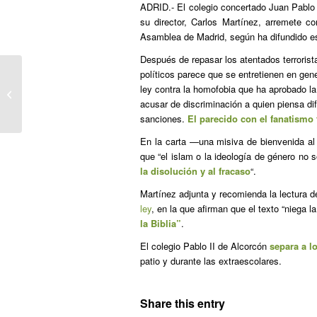
ADRID.- El colegio concertado Juan Pablo
su director, Carlos Martínez, arremete c
Asamblea de Madrid, según ha difundido es
Después de repasar los atentados terroris
políticos parece que se entretienen en gen
Infidelidades, sexo y homofobia: el
ley contra la homofobia que ha aprobado l
libro que hace temblar a los
acusar de discriminación a quien piensa di
políticos...
sanciones.
El parecido con el fanatismo t
En la carta —una misiva de bienvenida al 
que “el islam o la ideología de género n
la disolución y al fracaso
“.
Martínez adjunta y recomienda la lectura 
ley
, en la que afirman que el texto “niega l
la Biblia”
.
El colegio Pablo II de Alcorcón
separa a l
patio y durante las extraescolares.
Share this entry