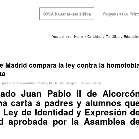
KOSA hausnarketa zikloa
Yogyakartako Print
You are here:
Home
/
Orrialdea
/
Temática
/
Educació
e Madrid compara la ley contra la homofobi
ta
 @es
,
Homosexualidad
,
Política
,
PUBLICO
,
Religión
,
Transexualidad
tado Juan Pablo II de Alcorcó
na carta a padres y alumnos qu
a Ley de Identidad y Expresión d
d aprobada por la Asamblea d