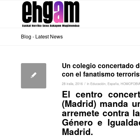
Blog - Latest News
Un colegio concertado d
con el fanatismo terroris
/
28 iraila, 2016
in
Educación
,
España
,
HOMOFOBIA
El centro concer
(Madrid) manda u
arremete contra l
Género e Igualda
Madrid.