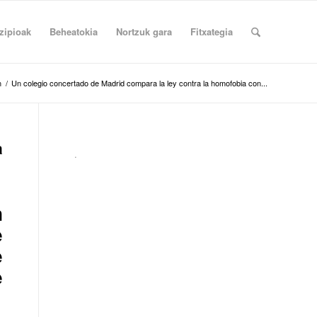
zipioak
Beheatokia
Nortzuk gara
Fitxategia
n
/
Un colegio concertado de Madrid compara la ley contra la homofobia con...
a
.
n
e
e
e