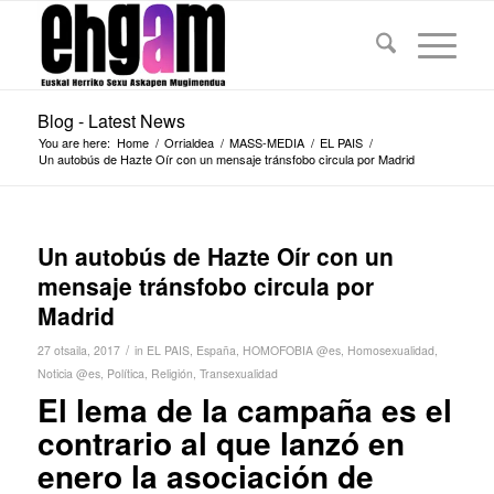
Blog - Latest News
You are here:
Home
/
Orrialdea
/
MASS-MEDIA
/
EL PAIS
/
Un autobús de Hazte Oír con un mensaje tránsfobo circula por Madrid
Un autobús de Hazte Oír con un
mensaje tránsfobo circula por
Madrid
/
27 otsaila, 2017
in
EL PAIS
,
España
,
HOMOFOBIA @es
,
Homosexualidad
,
Noticia @es
,
Política
,
Religión
,
Transexualidad
El lema de la campaña es el
contrario al que lanzó en
enero la asociación de