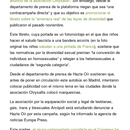
anuncio de la asociación Chrysallis
“. Sin embargo, desde el
departamento de prensa de la plataforma niegan que sea “una
contracampaña directa” y que su objetivo es
promocionar el
libreto sobre la “amenaza real” de las leyes de diversidad
que
publicaron el pasado noviembre.
Este libreto, cuya portada es un fotomontaje en el que dos niños
hacen el saludo fascista a una bandera arcoíris (en la foto
original los niños
saludan a una pintada de Franco
), sostiene que
las normativas por la diversidad sexual premian “la conversión de
individuos en homosexuales” y relegan a los heterosexuales a
ciudadanos de “segunda categoría”.
Desde el departamento de prensa de Hazte Oír sostienen que,
antes de poner en circulación este autobús en Madrid, intentaron
colocar publicidad con el mismo lema en las ciudades donde la
asociación Chrysallis colocó marquesinas.
La asociación por la equiparación social y legal de lesbianas,
gais, trans y bisexuales Arcópoli está estudiando denunciar a
Hazte Oír por esta campaña, según ha informado la agencia de
noticias Europa Press.
Este martes,
el grupo parlamentario socialista en el Congreso ha