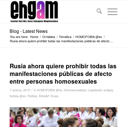
Blog - Latest News
You are here:
Home
/
Orrialdea
/
Temática
/
HOMOFOBIA @es
/
Rusia ahora quiere prohibir todas las manifestaciones públicas de afecto ...
Rusia ahora quiere prohibir todas las
manifestaciones públicas de afecto
entre personas homosexuales
/
7 azaroa, 2015
in
HOMOFOBIA @es
,
Homosexualidad
,
Legislación antigay
,
Noticia @es
,
Política
,
RAGAP
,
Rusia