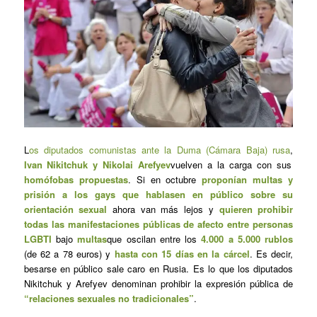
L
os diputados comunistas ante la Duma (Cámara Baja) rusa
,
Ivan Nikitchuk y Nikolai Arefyev
vuelven a la carga con sus
homófobas propuestas
. Si en octubre
proponían multas y
prisión a los gays que hablasen en público sobre su
orientación sexual
ahora van más lejos y
quieren prohibir
todas las manifestaciones públicas de afecto entre personas
LGBTI
bajo
multas
que oscilan entre los
4.000 a 5.000 rublos
(de 62 a 78 euros) y
hasta con 15 días en la cárcel
. Es decir,
besarse en público sale caro en Rusia. Es lo que los diputados
Nikitchuk y Arefyev denominan prohibir la expresión pública de
“relaciones sexuales no tradicionales”
.