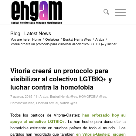
Blog - Latest News
You are here:
Home
/
Orrialdea
/
Euskal Herria @es
/
Araba
/
Vitoria creará un protocolo para visibilizar al colectivo LGTBIQ+ y luchar ...
Vitoria creará un protocolo para
visibilizar al colectivo LGTBIQ+ y
luchar contra la homofobia
/
7 azaroa, 2015
in
Araba
,
Euskal Herria @es
,
HOMOFOBIA @es
,
Homosexualidad
,
Libertad sexual
,
Noticia @es
Todos los partidos de Vitoria-Gasteiz
han reforzado hoy su
apoyo al colectivo LGTBIQ+
. Lo han hecho para denunciar la
homofobia existente en muchos países de todo el mundo. Los
partidos han recordado que también
en Vitoria-Gasteiz siguen