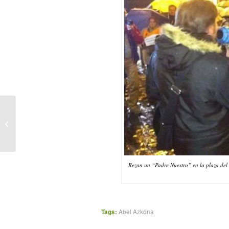
Abel Azcona cabrea a los ultras
cristianos al escribir “pederastia”...
Rezan un “Padre Nuestro” en la plaza del
Tags:
Abel Azkona