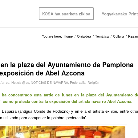
KOSA hausnarketa zikloa
Yogyakartako Print
You are here:
Home
/
Orrialdea
/
Temática
/
Cultura
/
Rezan 
en la plaza del Ayuntamiento de Pamplona
 exposición de Abel Azcona
farroa
,
Noticia @es
,
NOTICIAS DE NAVARRA
,
Pederastia
,
Religión
ha concentrado esta tarde de lunes en la plaza del Ayuntamiento d
 como protesta contra la exposición del artista navarro Abel Azcona.
Esparza (antigua Conde de Rodezno) y en ella el artista exhibe, entre otro
utilizado para componer la palabra ‘pederastia’.