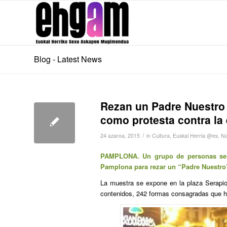
Blog - Latest News
Rezan un Padre Nuestro 
como protesta contra la
/
24 azaroa, 2015
in
Cultura
,
Euskal Herria @es
,
Na
PAMPLONA.
Un grupo de personas se 
Pamplona para rezar un “Padre Nuestro”
La muestra se expone en la plaza Serapio 
contenidos, 242 formas consagradas que ha 