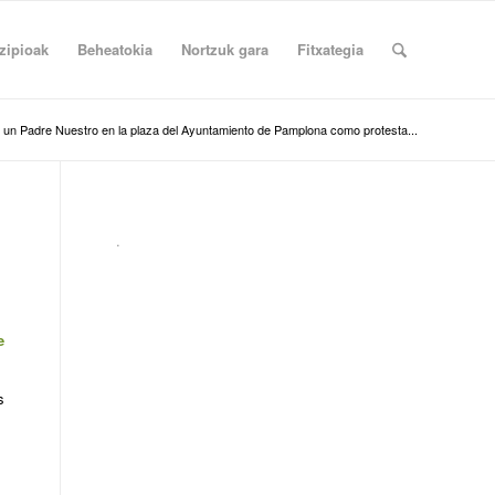
zipioak
Beheatokia
Nortzuk gara
Fitxategia
un Padre Nuestro en la plaza del Ayuntamiento de Pamplona como protesta...
.
e
s