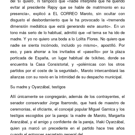
del ‘sí quiero’, ni tampoco que «nadie interprete que he querido
evitar al presidente Rajoy que se hable de matrimonio en su
presencia», explicó a EL CORREO Maroto, sin ocultar con
disgusto el desbordamiento que le ha provocado la «tremenda
dimensión mediática que está generando este asunto». En un
tono más serio de lo habitual, admitió que «el tema se ha ido de
madre. Y yo no quiero una boda a lo Lolita Flores. No quiero que
nadie se sienta incómodo, incluido yo mismo», apostilló. Por
eso, y para ahorrar a los invitados el «paseíllo» por la plaza
porticada de España, un lugar habitual de txikiteo, donde se
encuentra la Casa Consistorial, y «polémicas con los otros
partidos por el coste de la seguridad», Maroto intercambiará las
alianzas con su novio en la intimidad de su despacho municipal.
Su madre y Oyarzábal, testigos
Allí únicamente se congregarán, además de los contrayentes, el
senador conservador Jorge Ibarrondo, que hará de maestro de
ceremonias, el oficiante, el concejal popular Miguel Garnica y los
testigos escogidos por la pareja: la madre de Maroto, Margarita
Aranzábal, y el amigo y confidente de la pareja, Iñaki Oyarzábal,
quien ya marcó un precedente en el partido hace tres años
cuando el entonces secretario general del