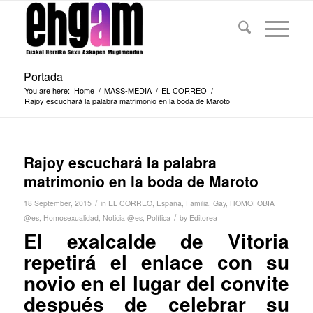
Portada
You are here:
Home
/
MASS-MEDIA
/
EL CORREO
/
Rajoy escuchará la palabra matrimonio en la boda de Maroto
Rajoy escuchará la palabra
matrimonio en la boda de Maroto
/
18 September, 2015
in
EL CORREO
,
España
,
Familia
,
Gay
,
HOMOFOBIA
/
@es
,
Homosexualidad
,
Noticia @es
,
Política
by
Editorea
El exalcalde de Vitoria
repetirá el enlace con su
novio en el lugar del convite
después de celebrar su