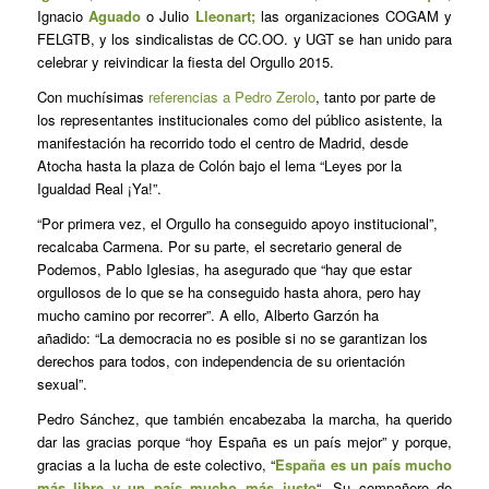
Ignacio
Aguado
o Julio
Lleonart;
las organizaciones COGAM y
FELGTB, y los sindicalistas de CC.OO. y UGT se han unido para
celebrar y reivindicar la fiesta del Orgullo 2015.
Con muchísimas
referencias a Pedro Zerolo
, tanto por parte de
los representantes institucionales como del público asistente, la
manifestación ha recorrido todo el centro de Madrid, desde
Atocha hasta la plaza de Colón bajo el lema “Leyes por la
Igualdad Real ¡Ya!”.
“Por primera vez, el Orgullo ha conseguido apoyo institucional”,
recalcaba Carmena. Por su parte, el secretario general de
Podemos, Pablo Iglesias, ha asegurado que “hay que estar
orgullosos de lo que se ha conseguido hasta ahora, pero hay
mucho camino por recorrer”. A ello, Alberto Garzón ha
añadido: “La democracia no es posible si no se garantizan los
derechos para todos, con independencia de su orientación
sexual”.
Pedro Sánchez, que también encabezaba la marcha, ha querido
dar las gracias porque “hoy España es un país mejor” y porque,
gracias a la lucha de este colectivo, “
España es un país mucho
más libre y un país mucho más justo
“. Su compañero de