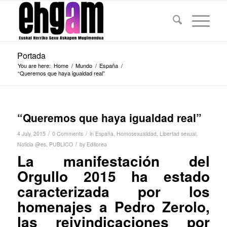
Portada
You are here:
Home
/
Mundo
/
España
/
“Queremos que haya igualdad real”
“Queremos que haya igualdad real”
/
/
4 July, 2015
0 Comments
in
España
,
Homosexualidad
,
Libertad sexual
,
/
Noticia @es
,
PUBLICO
by
Editorea
La manifestación del
Orgullo 2015 ha estado
caracterizada por los
homenajes a Pedro Zerolo,
las reivindicaciones por