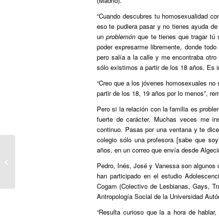
(Madrid).
“Cuando descubres tu homosexualidad con
eso te pudiera pasar y no tienes ayuda de 
un
problemón
que te tienes que tragar tú
poder expresarme libremente, donde todo 
pero salía a la calle y me encontraba ot
sólo existimos a partir de los 18 años. Es i
“Creo que a los jóvenes homosexuales no 
partir de los 18, 19 años por lo menos”, r
Pero si la relación con la familia es probl
fuerte de carácter. Muchas veces me ins
continuo. Pasas por una ventana y te dicen
colegio sólo una profesora [sabe que soy
años, en un correo que envía desde Algecir
Homosexualidad en el islam
Pedro, Inés, José y Vanessa son algunos 
han participado en el estudio Adolescenc
Cogam (Colectivo de Lesbianas, Gays, Tr
Antropología Social de la Universidad Aut
“Resulta curioso que la a hora de hablar,