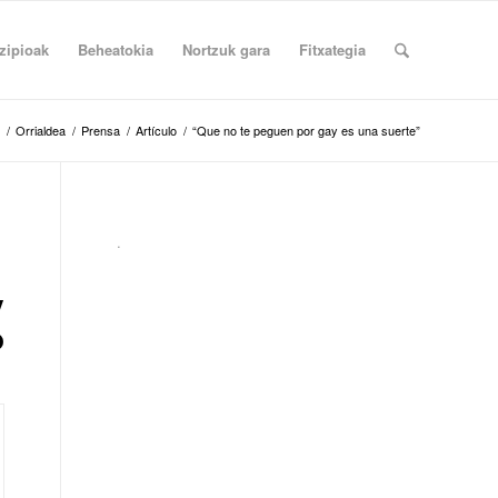
zipioak
Beheatokia
Nortzuk gara
Fitxategia
/
Orrialdea
/
Prensa
/
Artículo
/
“Que no te peguen por gay es una suerte”
.
y
o