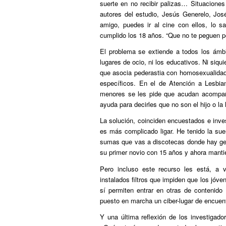
suerte en no recibir palizas… Situaciones
autores del estudio, Jesús Generelo, Jos
amigo, puedes ir al cine con ellos, lo 
cumplido los 18 años. “Que no te peguen po
El problema se extiende a todos los ámbito
lugares de ocio, ni los educativos. Ni siqu
que asocia pederastia con homosexualidad
específicos. En el de Atención a Lesbi
menores se les pide que acudan acompañ
ayuda para decirles que no son el hijo o la
La solución, coinciden encuestados e inves
es más complicado ligar. He tenido la sue
sumas que vas a discotecas donde hay gent
su primer novio con 15 años y ahora mantie
Pero incluso este recurso les está, a v
instalados filtros que impiden que los jóv
sí permiten entrar en otras de contenido
puesto en marcha un ciber-lugar de encuent
Y una última reflexión de los investigado