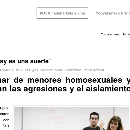
KOSA hausnarketa zikloa
Yogyakartako Print
You are here:
Home
ay es una suerte”
España
,
HOMOFOBIA @es
,
Homosexualidad
,
Lesbianismo
,
Transexualidad
nar de menores homosexuales 
an las agresiones y el aislamient
a gay.
ptaron
 con
o. Sus