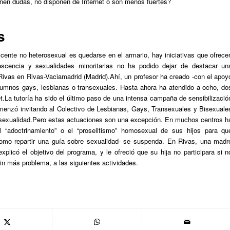
nen dudas, no disponen de Internet o son menos fuertes?
s
ente no heterosexual es quedarse en el armario, hay iniciativas que ofrece
escencia y sexualidades minoritarias
no ha podido dejar de destacar un
 Rivas en Rivas-Vaciamadrid (Madrid).Ahí, un profesor ha creado -con el apoy
 alumnos gays, lesbianas o transexuales. Hasta ahora ha atendido a ocho, do
et.La tutoría ha sido el último paso de una intensa campaña de sensibilizació
omenzó invitando al Colectivo de Lesbianas, Gays, Transexuales y Bisexuale
 sexualidad.Pero estas actuaciones son una excepción. En muchos centros h
 “adoctrinamiento” o el “proselitismo” homosexual de sus hijos para qu
como repartir una guía sobre sexualidad- se suspenda. En Rivas, una madr
 explicó el objetivo del programa, y le ofreció que su hija no participara si n
 sin más problema, a las siguientes actividades.