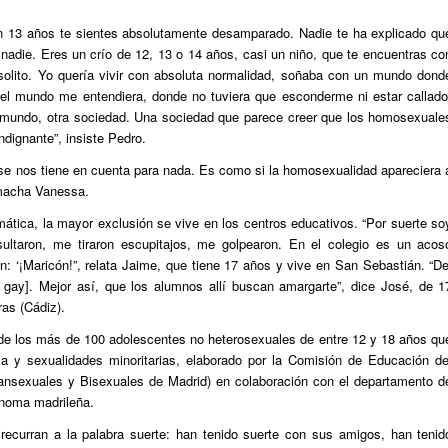
 13 años te sientes absolutamente desamparado. Nadie te ha explicado qu
nadie. Eres un crío de 12, 13 o 14 años, casi un niño, que te encuentras co
 solito. Yo quería vivir con absoluta normalidad, soñaba con un mundo dond
el mundo me entendiera, donde no tuviera que esconderme ni estar callado
ro mundo, otra sociedad. Una sociedad que parece creer que los homosexuale
ndignante”, insiste Pedro.
se nos tiene en cuenta para nada. Es como si la homosexualidad apareciera 
emacha Vanessa.
emática, la mayor exclusión se vive en los centros educativos. “Por suerte so
ultaron, me tiraron escupitajos, me golpearon. En el colegio es un acos
: ‘¡Maricón!”, relata Jaime, que tiene 17 años y vive en San Sebastián. “De
 gay]. Mejor así, que los alumnos allí buscan amargarte”, dice José, de 1
as (Cádiz).
de los más de 100 adolescentes no heterosexuales de entre 12 y 18 años qu
ia y sexualidades minoritarias, elaborado por la Comisión de Educación de
ansexuales y Bisexuales de Madrid) en colaboración con el departamento d
ónoma madrileña.
 recurran a la palabra suerte: han tenido suerte con sus amigos, han tenid