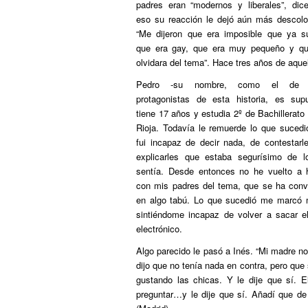
padres eran “modernos y liberales”, dic
eso su reacción le dejó aún más descol
“Me dijeron que era imposible que ya s
que era gay, que era muy pequeño y q
olvidara del tema”. Hace tres años de aquel
Pedro -su nombre, como el de o
protagonistas de esta historia, es sup
tiene 17 años y estudia 2º de Bachillerato
Rioja. Todavía le remuerde lo que sucedi
fui incapaz de decir nada, de contestarl
explicarles que estaba segurísimo de l
sentía. Desde entonces no he vuelto a 
con mis padres del tema, que se ha conv
en algo tabú. Lo que sucedió me marcó m
sintiéndome incapaz de volver a sacar e
electrónico.
Algo parecido le pasó a Inés. “Mi madre no
dijo que no tenía nada en contra, pero que
gustando las chicas. Y le dije que sí.
preguntar…y le dije que sí. Añadí que d