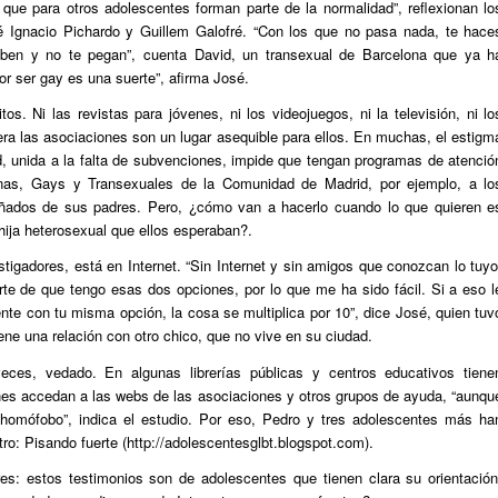
 que para otros adolescentes forman parte de la normalidad”, reflexionan lo
é Ignacio Pichardo y Guillem Galofré. “Con los que no pasa nada, te hace
saben y no te pegan”, cuenta David, un transexual de Barcelona que ya h
r ser gay es una suerte”, afirma José.
s. Ni las revistas para jóvenes, ni los videojuegos, ni la televisión, ni lo
iera las asociaciones son un lugar asequible para ellos. En muchas, el estigm
, unida a la falta de subvenciones, impide que tengan programas de atenció
anas, Gays y Transexuales de la Comunidad de Madrid, por ejemplo, a lo
ados de sus padres. Pero, ¿cómo van a hacerlo cuando lo que quieren e
 hija heterosexual que ellos esperaban?.
tigadores, está en Internet. “Sin Internet y sin amigos que conozcan lo tuyo
rte de que tengo esas dos opciones, por lo que me ha sido fácil. Si a eso l
e con tu misma opción, la cosa se multiplica por 10”, dice José, quien tuv
ne una relación con otro chico, que no vive en su ciudad.
eces, vedado. En algunas librerías públicas y centros educativos tiene
enes accedan a las webs de las asociaciones y otros grupos de ayuda, “aunqu
 homófobo”, indica el estudio. Por eso, Pedro y tres adolescentes más ha
ro: Pisando fuerte (http://adolescentesglbt.blogspot.com).
res: estos testimonios son de adolescentes que tienen clara su orientación