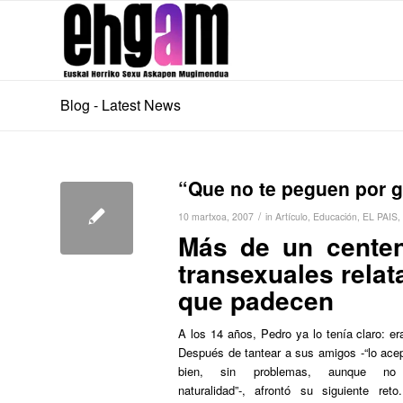
Blog - Latest News
“Que no te peguen por g
/
10 martxoa, 2007
in
Artículo
,
Educación
,
EL PAIS
,
Más de un cente
transexuales relat
que padecen
A los 14 años, Pedro ya lo tenía claro: er
Después de tantear a sus amigos -“lo ace
bien, sin problemas, aunque no
naturalidad”-, afrontó su siguiente ret