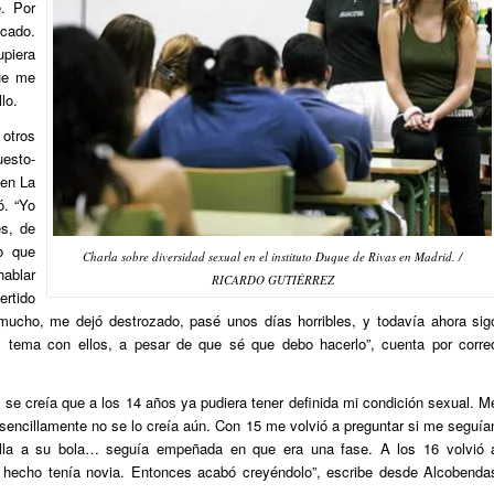
e. Por
ocado.
upiera
ue me
lo.
tros
uesto-
 en La
ó. “Yo
es, de
o que
Charla sobre diversidad sexual en el instituto Duque de Rivas en Madrid. /
hablar
RICARDO GUTIÉRREZ
ertido
ucho, me dejó destrozado, pasé unos días horribles, y todavía ahora sig
l tema con ellos, a pesar de que sé que debo hacerlo”, cuenta por corre
 se creía que a los 14 años ya pudiera tener definida mi condición sexual. M
 sencillamente no se lo creía aún. Con 15 me volvió a preguntar si me seguía
 Ella a su bola… seguía empeñada en que era una fase. A los 16 volvió 
e hecho tenía novia. Entonces acabó creyéndolo”, escribe desde Alcobenda